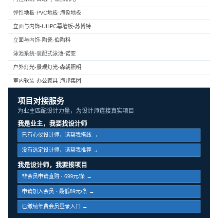
弹性地板-PVC地板-海象地板
立面与内饰-UHPC幕墙板-苏博特
立面与内饰-陶瓷-伯陶科
泳池系统-装配式泳池-诺亚
户外灯光-景观灯光-森朝照明
室内软装-办公家具-海邦集团
项目对接服务
为业主匹配设计力量，为设计师连接真实项目
我是业主，我要找设计师
已有心仪设计师，请帮我搭线 →
没有选定设计师，请帮我推荐 →
我是设计师，我要接项目
非会员申请直购 · 699元/条 →
申请加入会员 · 最低89元/条 →
已缴纳年费会员登录入口 →