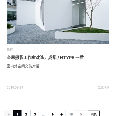
建筑
奎恩摄影工作室改造，成都 / NTYPE 一质
室内外空间交融对话
2019.06.24
收藏
分享
←
1
2
3
...
9
→
1/9
跳页