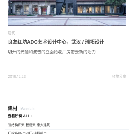
建筑
良友红坊ADC艺术设计中心，武汉 / 瑞拓设计
切开的光轴和波普的立面给老厂房带去新的活力
2019.12.23
收藏
分享
建材
Materials
查看所有 ALL +
钢结构廊架-板桁架-泰大建筑
门控系统-自动门-濠振机电