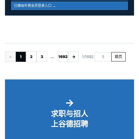
已缴纳年费会员登录入口 →
←
1
2
3
...
1692
→
1/1692
跳页
→
求职与招人
上谷德招聘