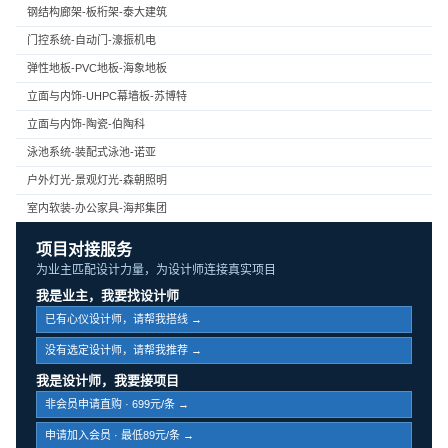
钢结构廊架-板桁架-泰大建筑
门控系统-自动门-濠振机电
弹性地板-PVC地板-海象地板
立面与内饰-UHPC幕墙板-苏博特
立面与内饰-陶瓷-伯陶科
泳池系统-装配式泳池-诺亚
户外灯光-景观灯光-森朝照明
室内软装-办公家具-海邦集团
项目对接服务
为业主匹配设计力量，为设计师连接真实项目
我是业主，我要找设计师
已有心仪设计师，请帮我搭线 →
没有选定设计师，请帮我推荐 →
我是设计师，我要接项目
非会员申请直购 · 699元/条 →
申请加入会员 · 最低89元/条 →