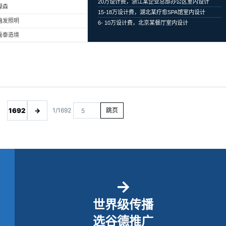
20万设计费，浙江某企业总部办公区室内设计
绿森
15-18万设计费，湖北某疗愈SPA馆室内设计
遍发照明
6- 10万设计费，北京某餐厅室内设计
磊泰造境
1692
→
1/1692
跳页
→
世界级传播
选谷德推广