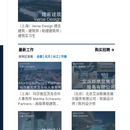
展陈设计高级经理
享
（上海）Verse Design 建言
建筑 – 建筑师 / 助理建筑师 /
建筑实习生
最新工作
购买招聘 →
按地区查看 ：
全部
|
北方
|
长江
|
华南
（上海） 玛莎施瓦茨及合伙
（北京）北京艾派斯展览展
人事务所 Martha Schwartz
示服务有限公司 - 软装设计
Partners – 高级景观建筑师
师 / 陈列设计师
Senior Landscape
Designer / 景观建筑师
Landscape Designer