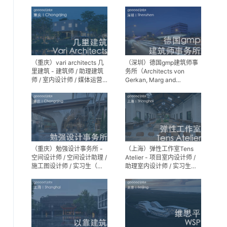
师 / 景观设计实习生
（重庆）vari architects 几
（深圳）德国gmp建筑师事
里建筑 - 建筑师 / 助理建筑
务所（Architects von
师 / 室内设计师 / 媒体运营
Gerkan, Marg and
专员 / 实习生
Partner）- 建筑实习生
（重庆）勉强设计事务所 -
（上海）弹性工作室Tens
空间设计师 / 空间设计助理 /
Atelier - 项目室内设计师 /
施工图设计师 / 实习生（长
助理室内设计师 / 实习生
期招募）
（长期招募）