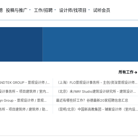
德
投稿与推广
工作/招聘
设计师/找项目
试听会员
所有工作 →
（广州）风物营造 LANDTEK GROUP - 景观设计师 / 植物设计师 / 品牌运营 / 实习生
（上海）FLO景观设计事务所 - 主创/资深景观设计师 / 景观设计师 / 设计实习生 / 商务行政助理 / 助理施工图设计师
（上海）空间里建筑设计事务所 – 项目建筑师 / 室内设计师 / 实习生（建筑/室内）
（北京）未/WAY Studio建筑设计研究所 - 建筑设计师 / 助理设计师/初级设计师 / 实习生 / 办公室行政与商务助理
（上海）TOPO Design Group - 景观设计师 / 景观后期设计师 / 景观实习生
最近有哪些好工作？谷德最新20家招聘信息汇总
（北京）大屿建筑事务所 - 项目建筑师 / 建筑师 / 助理建筑师 / 实习建筑师
（昆明/北京）中国新高教集团 - 辅案设计师（室内设计） / 辅案设计师（景观设计）/ 生活空间组长/教学空间组长 / 平面设计高级经理 / 展陈设计高