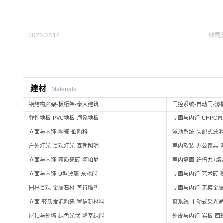
2026.05.17
收藏
建材
Materials
钢结构廊架-板桁架-泰大建筑
门控系统-自动门-濠
弹性地板-PVC地板-海象地板
立面与内饰-UHPC
立面与内饰-陶瓷-伯陶科
泳池系统-装配式泳池
户外灯光-景观灯光-森朝照明
室内软装-办公家具-
立面与内饰-哑质瓷砖-阿帕尼
室内墙面-纤倍力+熔岩板
立面与内饰-U型玻璃-东驰能
立面与内饰-艺术砖-
园林景观-金属石材-善行雕塑
立面与内饰-无模金属
立面-轻质发泡陶瓷-置信新材料
窗系统-主动式采光通
屋顶与外墙-绿色光伏-隆基绿能
外皮与内饰-岩板-西