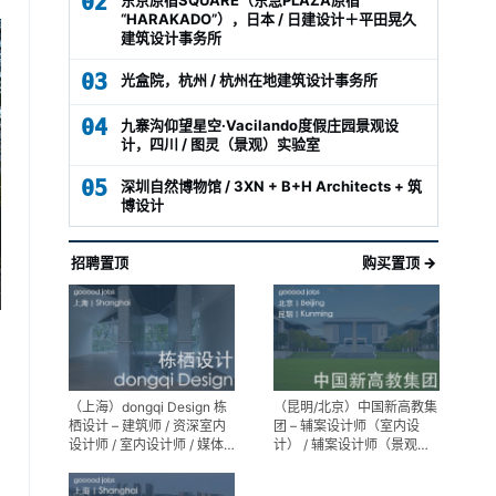
02
“HARAKADO”），日本 / 日建设计＋平田晃久
建筑设计事务所
03
光盒院，杭州 / 杭州在地建筑设计事务所
04
九寨沟仰望星空·Vacilando度假庄园景观设
计，四川 / 图灵（景观）实验室
05
深圳自然博物馆 / 3XN + B+H Architects + 筑
博设计
招聘置顶
购买置顶 →
（上海）dongqi Design 栋
（昆明/北京）中国新高教集
栖设计 – 建筑师 / 资深室内
团 – 辅案设计师（室内设
设计师 / 室内设计师 / 媒体
计） / 辅案设计师（景观设
及公共关系主管 / 设计实习
计）/ 生活空间组长/教学空
生（常年招聘）
间组长 / 平面设计高级经理 /