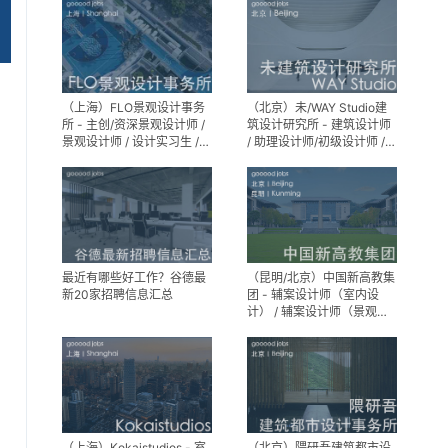
（上海）FLO景观设计事务
（北京）未/WAY Studio建
所 - 主创/资深景观设计师 /
筑设计研究所 - 建筑设计师
景观设计师 / 设计实习生 /
/ 助理设计师/初级设计师 /
商务行政助理 / 助理施工图
实习生 / 办公室行政与商务
设计师
助理
最近有哪些好工作？谷德最
（昆明/北京）中国新高教集
新20家招聘信息汇总
团 - 辅案设计师（室内设
计） / 辅案设计师（景观设
计）/ 生活空间组长/教学空
间组长 / 平面设计高级经理 /
展陈设计高级经理
（上海）Kokaistudios - 室
（北京）隈研吾建筑都市设