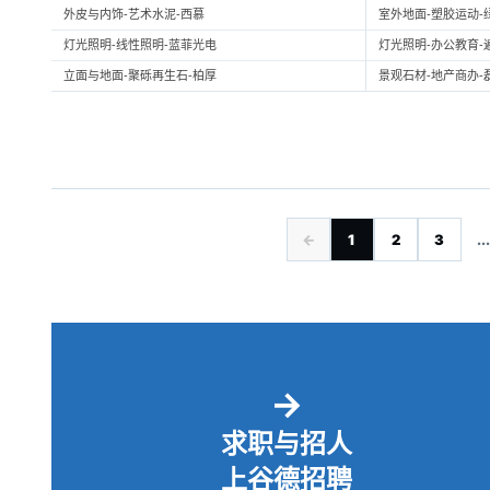
外皮与内饰-艺术水泥-西慕
室外地面-塑胶运动-
灯光照明-线性照明-蓝菲光电
灯光照明-办公教育-
立面与地面-聚砾再生石-柏厚
景观石材-地产商办-
←
1
2
3
...
→
求职与招人
上谷德招聘