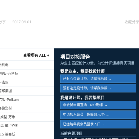
2017.09.01
收藏
分
分享
查看所有 ALL +
项目对接服务
为业主匹配设计力量，为设计师连接真实项目
振机电
我是业主，我要找设计师
幕墙板-苏博特
已有心仪设计师，请帮我搭线 →
-诺亚
没有选定设计师，请帮我推荐 →
海邦集团
我是设计师，我要接项目
-PoliLam
非会员申请直购 · 699元/条 →
赛德瓷材
申请加入会员 · 最低89元/条 →
成型-万象
已缴纳年费会员登录入口 →
风-威卢克斯
当前在线项目
班牙德赛斯