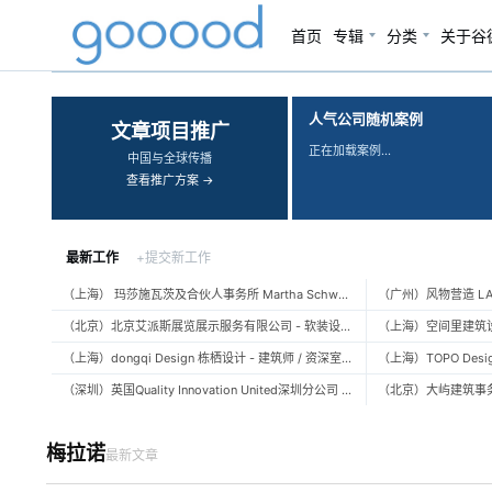
首页
专辑
分类
关于谷
‹
›
人气公司随机案例
文章项目推广
正在加载案例…
中国与全球传播
查看推广方案 →
最新工作
+提交新工作
（上海） 玛莎施瓦茨及合伙人事务所 Martha Schwartz Partners – 高级景观建筑师 Senior Landscape Designer / 景观建筑师 Landscape Designer
（北京）北京艾派斯展览展示服务有限公司 - 软装设计师 / 陈列设计师
（上海）dongqi Design 栋栖设计 - 建筑师 / 资深室内设计师 / 室内设计师 / 媒体及公共关系主管 / 设计实习生（常年招聘）
（深圳）英国Quality Innovation United深圳分公司 - 建筑设计师 / 资深建筑设计师 / 室内设计师 / 设计实习生
梅拉诺
最新文章