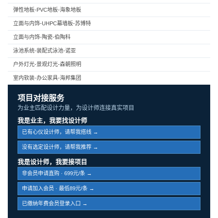
弹性地板-PVC地板-海象地板
立面与内饰-UHPC幕墙板-苏博特
立面与内饰-陶瓷-伯陶科
泳池系统-装配式泳池-诺亚
户外灯光-景观灯光-森朝照明
室内软装-办公家具-海邦集团
项目对接服务
为业主匹配设计力量，为设计师连接真实项目
我是业主，我要找设计师
已有心仪设计师，请帮我搭线 →
没有选定设计师，请帮我推荐 →
我是设计师，我要接项目
非会员申请直购 · 699元/条 →
申请加入会员 · 最低89元/条 →
已缴纳年费会员登录入口 →