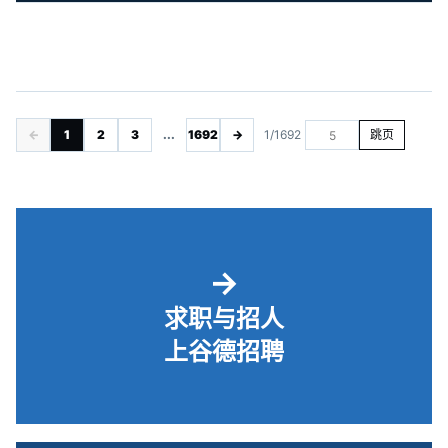
←
1
2
3
...
1692
→
1/1692
跳页
→
求职与招人
上谷德招聘