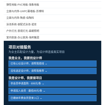
弹性地板-PVC地板-海象地板
立面与内饰-UHPC幕墙板-苏博特
立面与内饰-陶瓷-伯陶科
泳池系统-装配式泳池-诺亚
户外灯光-景观灯光-森朝照明
室内软装-办公家具-海邦集团
项目对接服务
为业主匹配设计力量，为设计师连接真实项目
我是业主，我要找设计师
已有心仪设计师，请帮我搭线 →
没有选定设计师，请帮我推荐 →
我是设计师，我要接项目
非会员申请直购 · 699元/条 →
申请加入会员 · 最低89元/条 →
已缴纳年费会员登录入口 →