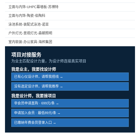
立面与内饰-UHPC幕墙板-苏博特
立面与内饰-陶瓷-伯陶科
泳池系统-装配式泳池-诺亚
户外灯光-景观灯光-森朝照明
室内软装-办公家具-海邦集团
项目对接服务
为业主匹配设计力量，为设计师连接真实项目
我是业主，我要找设计师
已有心仪设计师，请帮我搭线 →
没有选定设计师，请帮我推荐 →
我是设计师，我要接项目
非会员申请直购 · 699元/条 →
申请加入会员 · 最低89元/条 →
已缴纳年费会员登录入口 →