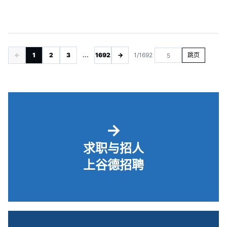
←
1
2
3
...
1692
→
1/1692
跳页
→
求职与招人
上谷德招聘