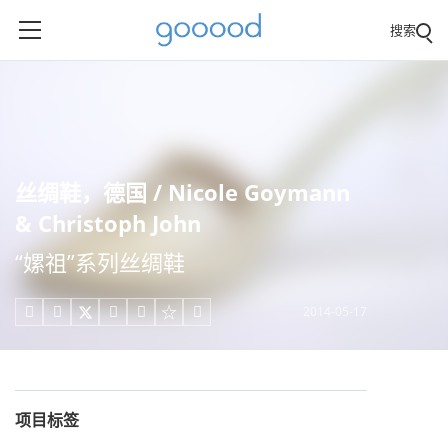
搜索
丝绸鞋，德国 / Nicole Goymann
& Christoph John
“嫘祖”系列丝绸鞋
2014-05-17





项目标签