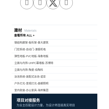



建材
Materials
查看所有 ALL +
钢结构廊架-板桁架-泰大建筑
门控系统-自动门-濠振机电
弹性地板-PVC地板-海象地板
立面与内饰-UHPC幕墙板-苏博特
立面与内饰-陶瓷-伯陶科
泳池系统-装配式泳池-诺亚
户外灯光-景观灯光-森朝照明
室内软装-办公家具-海邦集团
项目对接服务
为业主匹配设计力量，为设计师连接真实项目