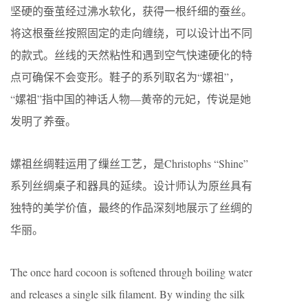
坚硬的蚕茧经过沸水软化，获得一根纤细的蚕丝。
将这根蚕丝按照固定的走向缠绕，可以设计出不同
的款式。丝线的天然粘性和遇到空气快速硬化的特
点可确保不会变形。鞋子的系列取名为“嫘祖”，
“嫘祖”指中国的神话人物—黄帝的元妃，传说是她
发明了养蚕。
嫘祖丝绸鞋运用了缫丝工艺，是Christophs “Shine”
系列丝绸桌子和器具的延续。设计师认为原丝具有
独特的美学价值，最终的作品深刻地展示了丝绸的
华丽。
The once hard cocoon is softened through boiling water
and releases a single silk filament. By winding the silk