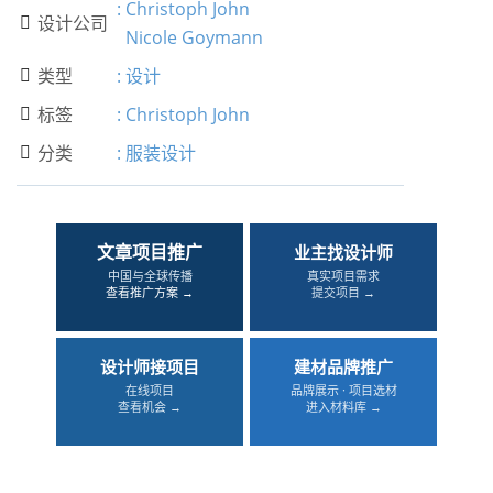
:
Christoph John
设计公司

Nicole Goymann
类型
:
设计

标签
:
Christoph John

分类
:
服装设计

文章项目推广
业主找设计师
中国与全球传播
真实项目需求
查看推广方案 →
提交项目 →
设计师接项目
建材品牌推广
在线项目
品牌展示 · 项目选材
查看机会 →
进入材料库 →