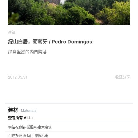
建筑
绿山白居，葡萄牙 / Pedro Domingos
绿意盎然的内凹院落
2012.05.31
收藏
分享
建材
Materials
查看所有 ALL +
钢结构廊架-板桁架-泰大建筑
门控系统-自动门-濠振机电