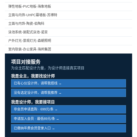
弹性地板-PVC地板-海象地板
立面与内饰-UHPC幕墙板-苏博特
立面与内饰-陶瓷-伯陶科
泳池系统-装配式泳池-诺亚
户外灯光-景观灯光-森朝照明
室内软装-办公家具-海邦集团
项目对接服务
为业主匹配设计力量，为设计师连接真实项目
我是业主，我要找设计师
已有心仪设计师，请帮我搭线 →
没有选定设计师，请帮我推荐 →
我是设计师，我要接项目
非会员申请直购 · 699元/条 →
申请加入会员 · 最低89元/条 →
已缴纳年费会员登录入口 →