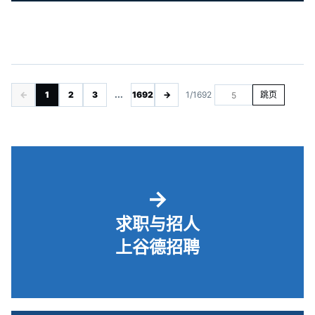
←
1
2
3
...
1692
→
1/1692
跳页
→
求职与招人
上谷德招聘