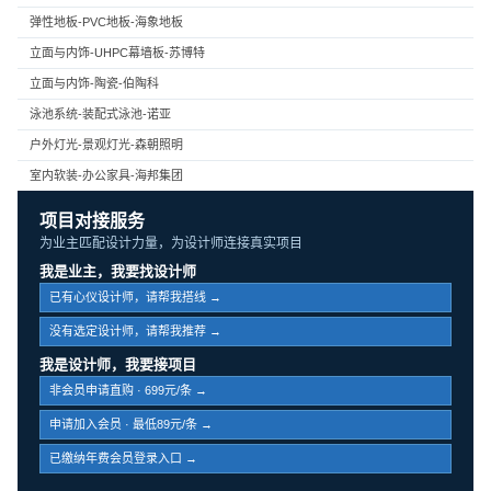
弹性地板-PVC地板-海象地板
立面与内饰-UHPC幕墙板-苏博特
立面与内饰-陶瓷-伯陶科
泳池系统-装配式泳池-诺亚
户外灯光-景观灯光-森朝照明
室内软装-办公家具-海邦集团
项目对接服务
为业主匹配设计力量，为设计师连接真实项目
我是业主，我要找设计师
已有心仪设计师，请帮我搭线 →
没有选定设计师，请帮我推荐 →
我是设计师，我要接项目
非会员申请直购 · 699元/条 →
申请加入会员 · 最低89元/条 →
已缴纳年费会员登录入口 →