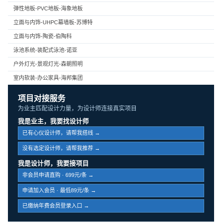
弹性地板-PVC地板-海象地板
立面与内饰-UHPC幕墙板-苏博特
立面与内饰-陶瓷-伯陶科
泳池系统-装配式泳池-诺亚
户外灯光-景观灯光-森朝照明
室内软装-办公家具-海邦集团
项目对接服务
为业主匹配设计力量，为设计师连接真实项目
我是业主，我要找设计师
已有心仪设计师，请帮我搭线 →
没有选定设计师，请帮我推荐 →
我是设计师，我要接项目
非会员申请直购 · 699元/条 →
申请加入会员 · 最低89元/条 →
已缴纳年费会员登录入口 →