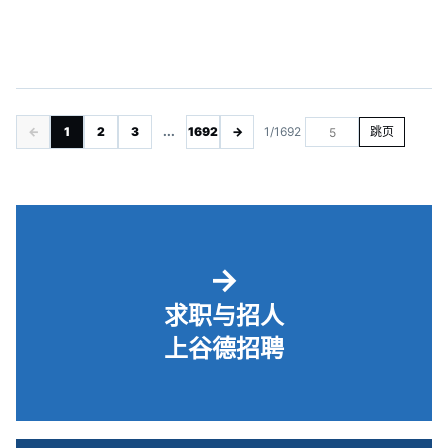
←
1
2
3
...
1692
→
1/1692
跳页
→
求职与招人
上谷德招聘