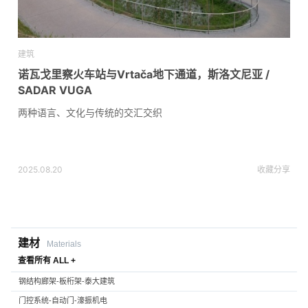
建筑
诺瓦戈里察火车站与Vrtača地下通道，斯洛文尼亚 /
SADAR VUGA
两种语言、文化与传统的交汇交织
2025.08.20
收藏
分享
建材
Materials
查看所有 ALL +
钢结构廊架-板桁架-泰大建筑
门控系统-自动门-濠振机电