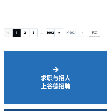
←
1
2
3
...
1692
→
1/1692
跳页
→
求职与招人
上谷德招聘