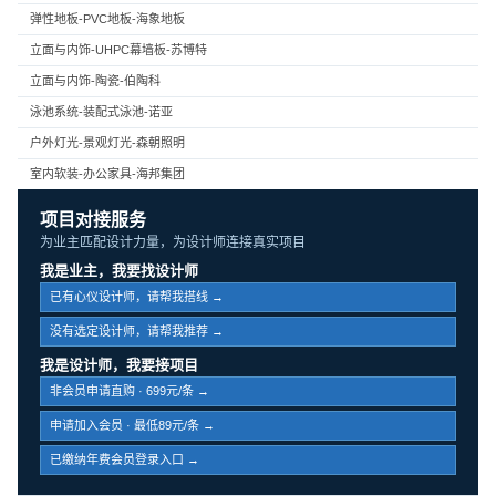
弹性地板-PVC地板-海象地板
立面与内饰-UHPC幕墙板-苏博特
立面与内饰-陶瓷-伯陶科
泳池系统-装配式泳池-诺亚
户外灯光-景观灯光-森朝照明
室内软装-办公家具-海邦集团
项目对接服务
为业主匹配设计力量，为设计师连接真实项目
我是业主，我要找设计师
已有心仪设计师，请帮我搭线 →
没有选定设计师，请帮我推荐 →
我是设计师，我要接项目
非会员申请直购 · 699元/条 →
申请加入会员 · 最低89元/条 →
已缴纳年费会员登录入口 →