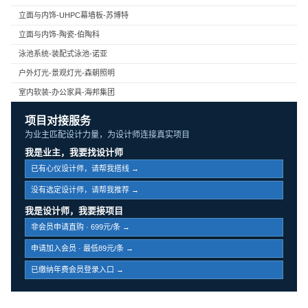
立面与内饰-UHPC幕墙板-苏博特
立面与内饰-陶瓷-伯陶科
泳池系统-装配式泳池-诺亚
户外灯光-景观灯光-森朝照明
室内软装-办公家具-海邦集团
项目对接服务
为业主匹配设计力量，为设计师连接真实项目
我是业主，我要找设计师
已有心仪设计师，请帮我搭线 →
没有选定设计师，请帮我推荐 →
我是设计师，我要接项目
非会员申请直购 · 699元/条 →
申请加入会员 · 最低89元/条 →
已缴纳年费会员登录入口 →