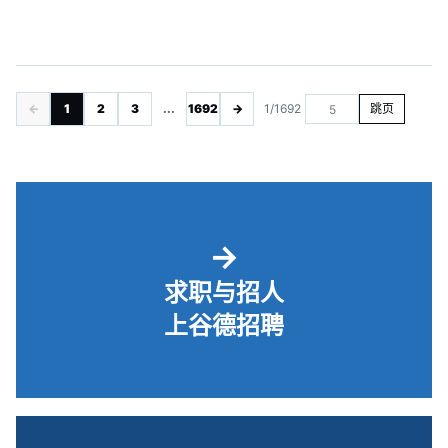
←
1
2
3
...
1692
→
1/1692
跳页
→
求职与招人
上谷德招聘