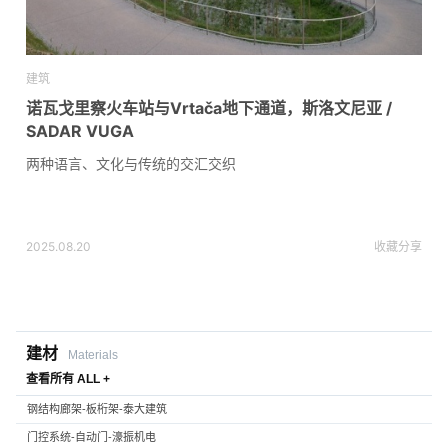
建筑
诺瓦戈里察火车站与Vrtača地下通道，斯洛文尼亚 /
SADAR VUGA
两种语言、文化与传统的交汇交织
2025.08.20
收藏
分享
建材
Materials
查看所有 ALL +
钢结构廊架-板桁架-泰大建筑
门控系统-自动门-濠振机电