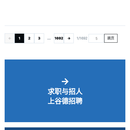
←
1
2
3
...
1692
→
1/1692
跳页
→
求职与招人
上谷德招聘