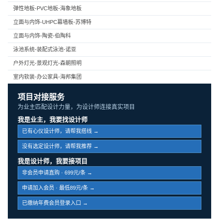
弹性地板-PVC地板-海象地板
立面与内饰-UHPC幕墙板-苏博特
立面与内饰-陶瓷-伯陶科
泳池系统-装配式泳池-诺亚
户外灯光-景观灯光-森朝照明
室内软装-办公家具-海邦集团
项目对接服务
为业主匹配设计力量，为设计师连接真实项目
我是业主，我要找设计师
已有心仪设计师，请帮我搭线 →
没有选定设计师，请帮我推荐 →
我是设计师，我要接项目
非会员申请直购 · 699元/条 →
申请加入会员 · 最低89元/条 →
已缴纳年费会员登录入口 →