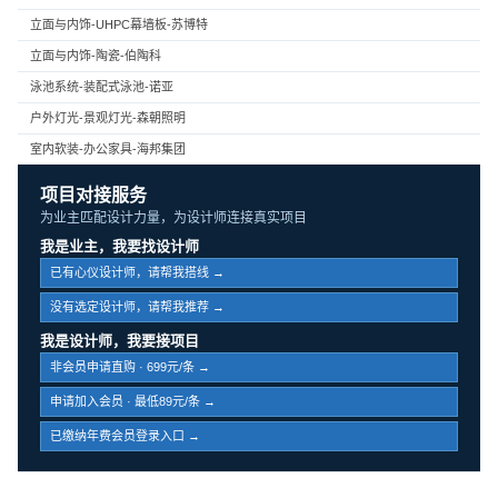
立面与内饰-UHPC幕墙板-苏博特
立面与内饰-陶瓷-伯陶科
泳池系统-装配式泳池-诺亚
户外灯光-景观灯光-森朝照明
室内软装-办公家具-海邦集团
项目对接服务
为业主匹配设计力量，为设计师连接真实项目
我是业主，我要找设计师
已有心仪设计师，请帮我搭线 →
没有选定设计师，请帮我推荐 →
我是设计师，我要接项目
非会员申请直购 · 699元/条 →
申请加入会员 · 最低89元/条 →
已缴纳年费会员登录入口 →