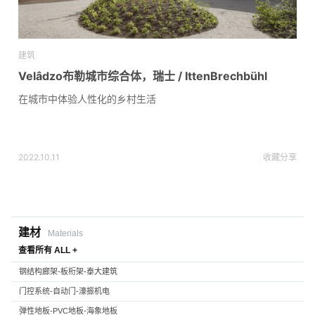
建筑
Velâdzo布勒城市综合体，瑞士 / IttenBrechbühl
在城市中体验人性化的乡村生活
2022.10.11
收藏
分享
建材
Materials
查看所有 ALL +
钢结构廊架-板桁架-泰大建筑
门控系统-自动门-濠振机电
弹性地板-PVC地板-海象地板