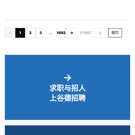
←
1
2
3
...
1692
→
1/1692
跳页
→
求职与招人
上谷德招聘