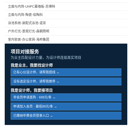
立面与内饰-UHPC幕墙板-苏博特
立面与内饰-陶瓷-伯陶科
泳池系统-装配式泳池-诺亚
户外灯光-景观灯光-森朝照明
室内软装-办公家具-海邦集团
项目对接服务
为业主匹配设计力量，为设计师连接真实项目
我是业主，我要找设计师
已有心仪设计师，请帮我搭线 →
没有选定设计师，请帮我推荐 →
我是设计师，我要接项目
非会员申请直购 · 699元/条 →
申请加入会员 · 最低89元/条 →
已缴纳年费会员登录入口 →