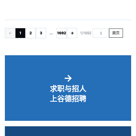
←
1
2
3
...
1692
→
1/1692
跳页
→
求职与招人
上谷德招聘