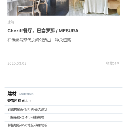
建筑
Cheriff餐厅，巴塞罗那 / MESURA
在传统与现代之间创造出一种永恒感
2020.03.02
收藏
分享
建材
Materials
查看所有 ALL +
钢结构廊架-板桁架-泰大建筑
门控系统-自动门-濠振机电
弹性地板-PVC地板-海象地板