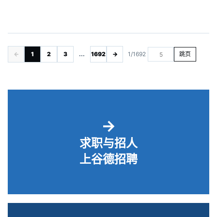
←
1
2
3
...
1692
→
1/1692
跳页
→
求职与招人
上谷德招聘