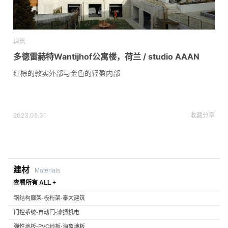
建筑
多德雷赫特Wantijhof公寓楼，荷兰 / studio AAAN
红棕的敦实外部与金色的轻盈内部
2023.05.31
收藏
分享
建材
Materials
查看所有 ALL +
钢结构廊架-板桁架-泰大建筑
门控系统-自动门-濠振机电
弹性地板-PVC地板-海象地板