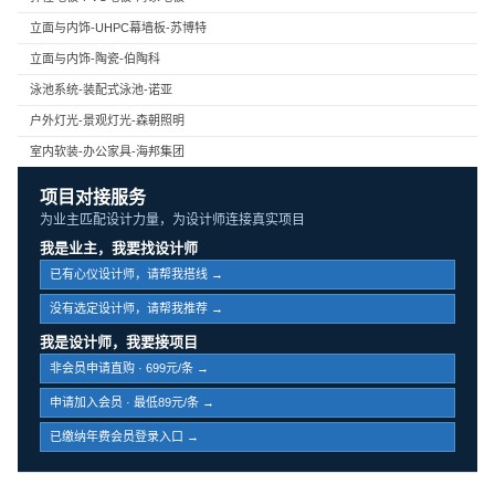
立面与内饰-UHPC幕墙板-苏博特
立面与内饰-陶瓷-伯陶科
泳池系统-装配式泳池-诺亚
户外灯光-景观灯光-森朝照明
室内软装-办公家具-海邦集团
项目对接服务
为业主匹配设计力量，为设计师连接真实项目
我是业主，我要找设计师
已有心仪设计师，请帮我搭线 →
没有选定设计师，请帮我推荐 →
我是设计师，我要接项目
非会员申请直购 · 699元/条 →
申请加入会员 · 最低89元/条 →
已缴纳年费会员登录入口 →