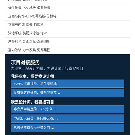
弹性地板-PVC地板-海象地板
立面与内饰-UHPC幕墙板-苏博特
立面与内饰-陶瓷-伯陶科
泳池系统-装配式泳池-诺亚
户外灯光-景观灯光-森朝照明
室内软装-办公家具-海邦集团
项目对接服务
为业主匹配设计力量，为设计师连接真实项目
我是业主，我要找设计师
已有心仪设计师，请帮我搭线 →
没有选定设计师，请帮我推荐 →
我是设计师，我要接项目
非会员申请直购 · 699元/条 →
申请加入会员 · 最低89元/条 →
已缴纳年费会员登录入口 →