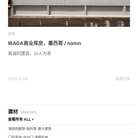
建筑
IBAGA商业库房，墨西哥 / nomn
真诚的建造，以人为本
2024.01.08
收藏
分享
建材
Materials
查看所有 ALL +
钢结构廊架-板桁架-泰大建筑
门控系统-自动门-濠振机电