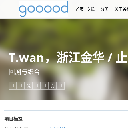
首页
专辑
分类
关于谷
T.wan，浙江金华 / 
回溯与织合





项目标签