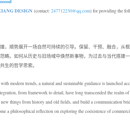
ooood
XIANG DESIGN
(contact:
247712230@qq.com
) for providing the fo
撞，顺势展开一场自然可持续的引导。保留、干预、融合，从框
维范畴。如何从历史与旧场域中焕然新事物，为过去与当代搭建一
共生的哲学思索。
 with modern trends, a natural and sustainable guidance is launched acc
ntegration, from framework to detail, have long transcended the realm of
e new things from history and old fields, and build a communication br
come a philosophical reflection on exploring the coexistence of commerc