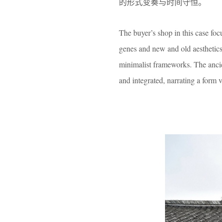
的形式变奏与时间守恒。
The buyer’s shop in this case foc
genes and new and old aesthetics
minimalist frameworks. The ancien
and integrated, narrating a form