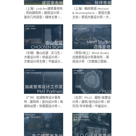
（上海）上海建筑设计研究
（北
院有限公司 沈钺建筑创作工
师（
作室（FREE STUDIO）- 助理
建筑
建筑师 / 驻场建筑师 / 实习
设计
生
实习
（上海）雁飞建筑事务所
（上
Yanfei architects - 助理建
VIS
筑师 / 建筑实习生（长期有
室内
效）
软装
（上海）十方圆国际 - 资深专
（上海
案负责人 / 主案设计师 / 设
建筑
计师助理 / 软装设计师 / 软
/ 
装设计师助理
师 