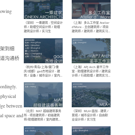
llowing
（上海）彬蔚致正建筑工作
（上海
室 – 项目建筑师 / 助理建筑
德佳
师 / 实习生
设计
架到细
道沟通桥
（深圳）一乘建筑 - 空间设计
（上
师 / 助理空间设计师 / 助理
d’M
建筑设计师 / 实习生
建筑
生 
ordingly.
 physical
idge between
ial space and
（杭州/青岛/上海/厦门/重
（上海
庆/成都）gad杰地设计 - 建
室 
筑 / 设备 / 城市设计 / 室内 /
计师