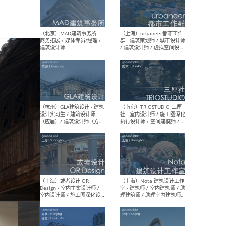
幕墙 / BIM / 成本 / 工程 / 运
生
营 / 品牌 / 观点views / 实习
等
（北京）MAT 超级建筑事务
（深圳
所 - 项目建筑师 / 初级建筑
景观
师/助理建筑师 / 室内建筑师
业设
/ 实习生
（北京）MAD建筑事务所 -
（上
商务拓展 / 媒体专员/经理 /
群 
建筑设计师
/ 
师 