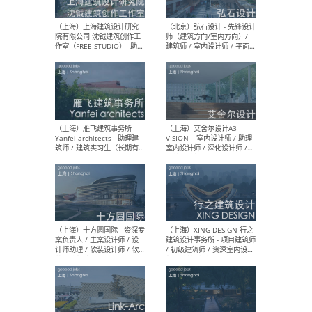
媒体运营设计师 / FF&E软装
/ 
设计师 / 深化设计师 / 实习
装设
生
（北京）SHUYAN design -
（上
项目负责人Project Manager
mea
/项目建筑师Project
/ 
Architect / 助理建筑师
师 
Assistant Architect / 创始
请）
人助理Founder's Assistant
/ 实习生Intern
（深圳）URBANUS 都市实践
（上
- 城市设计师 / 建筑师 / 景观
Atel
设计师 / 研究员
Arc
媒体
生（