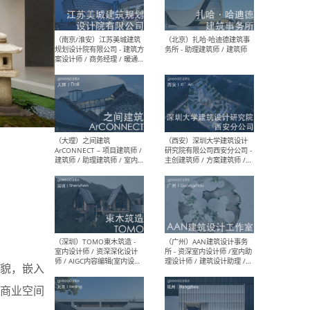
（杭州）GLA建筑设计 - 建筑
（南京
设计实习生 / 建筑设计师
社 
（应届）/ 建筑设计师（方案
执行
设计）/ 建筑设计师（施工
实习
图）/ 结构设计师 / 给排水设
计师
（上海）或者设计 OR
（上
Design - 室内主案设计师 /
室 -
室内设计师 / 施工图深化设
理建
计师 / 室内设计助理 / 新媒
实习
体运营
请）
（南京/淮安）江苏美城建筑
（北
规划设计院有限公司 - 建筑方
务所
貌，嵌入
案设计师 / 商务经理 / 暖通
设计师 / 造价工程师
商业空间