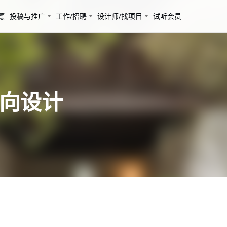
德
投稿与推广
工作/招聘
设计师/找项目
试听会员
止向设计