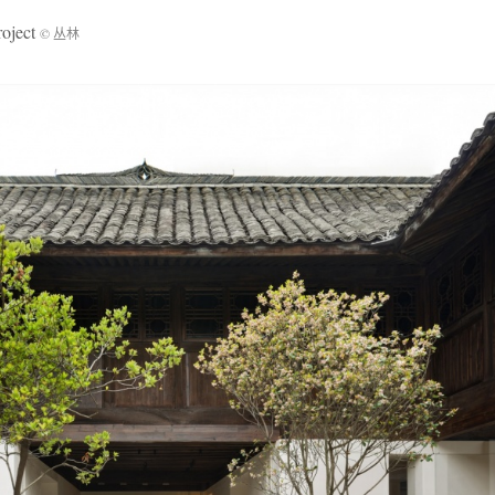
oject
© 丛林