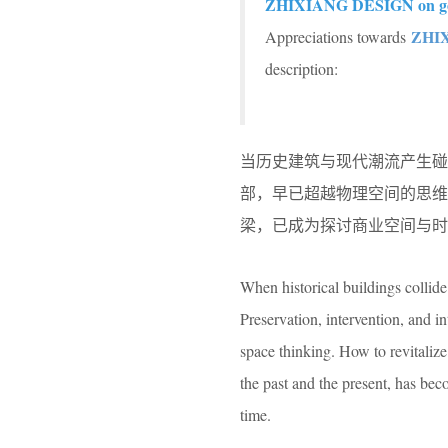
ZHIXIANG DESIGN on g
ZHI
Appreciations towards
description:
当历史建筑与现代潮流产生碰
部，早已超越物理空间的思
梁，已成为探讨商业空间与时
When historical buildings collide
Preservation, intervention, and i
space thinking. How to revitaliz
the past and the present, has be
time.