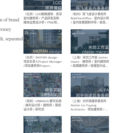
on of brand
（大理）之间建筑
（西
porary
ArCONNECT – 项目建筑师 /
研究
建筑师 / 助理建筑师 / 室内
主创
th, separated
设计师 / 实习生
景观
施工
（深圳）TOMO東木筑造 -
（广
室内设计师 / 资深深化设计
所 
师 / AIGC内容编辑(室内设计
理设
方向) / 照明设计师 / 软装设
新媒
计师
生
（北京）LOD朗奥建筑 - 资深
（杭
室内建筑师 / 产品研发及新
Bob