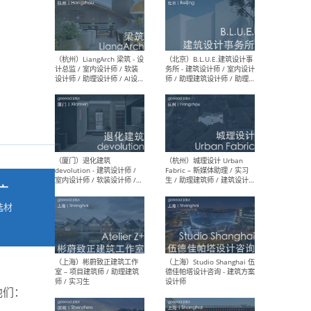
最新工作
按地区查看 ：
全部
|
北方
|
长江
|
华南
（杭州）LiangArch 梁筑 - 设
（北
计总监 / 室内设计师 / 软装
务所
设计师 / 助理设计师 / AI设计
师 
师 / 施工图深化设计师 / 品
室内
牌商务总助
广
选材
→
（厦门）退化建筑
（杭
devolution - 建筑设计师 /
Fab
室内设计师 / 软装设计师 /
生 
项目统筹 / 合伙人助理
师
他们：