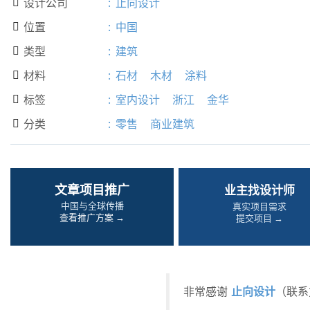
设计公司
:
止向设计

位置
:
中国

类型
:
建筑

材料
:
石材
木材
涂料

标签
:
室内设计
浙江
金华

分类
:
零售
商业建筑

文章项目推广
业主找设计师
中国与全球传播
真实项目需求
查看推广方案 →
提交项目 →
止向设计
非常感谢
（联系