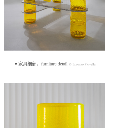
▼家具细部，furniture detail
© Lorenzo Piovella