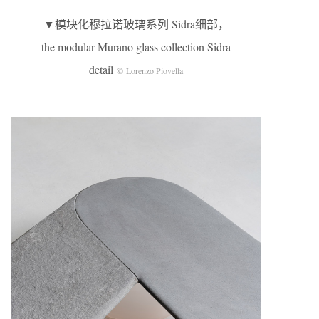
▼模块化穆拉诺玻璃系列 Sidra细部，
the modular Murano glass collection Sidra
detail
© Lorenzo Piovella