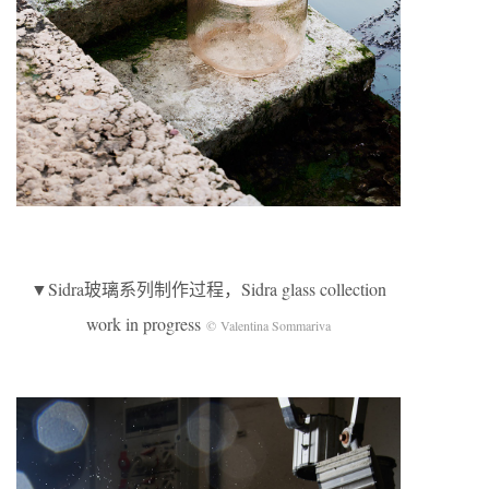
▼Sidra玻璃系列制作过程，Sidra glass collection
work in progress
© Valentina Sommariva