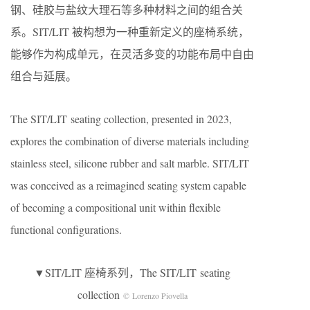
钢、硅胶与盐纹大理石等多种材料之间的组合关
系。SIT/LIT 被构想为一种重新定义的座椅系统，
能够作为构成单元，在灵活多变的功能布局中自由
组合与延展。
The SIT/LIT seating collection, presented in 2023,
explores the combination of diverse materials including
stainless steel, silicone rubber and salt marble. SIT/LIT
was conceived as a reimagined seating system capable
of becoming a compositional unit within flexible
functional configurations.
▼SIT/LIT 座椅系列，The SIT/LIT seating
collection
© Lorenzo Piovella