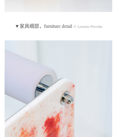
▼家具细部，furniture detail
© Lorenzo Piovella