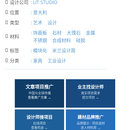
设计公司
:
LIT STUDIO

位置
:
意大利

类型
:
艺术
设计

:
饰面板
石材
大理石
金属
材料

不锈钢
合成材料
硅胶
标签
:
模块化
米兰设计周

分类
:
家具
工业设计

文章项目推广
业主找设计师
中国与全球传播
真实项目需求
查看推广方案 →
提交项目 →
设计师接项目
建材品牌推广
在线项目
品牌展示 · 项目选材
查看机会 →
进入材料库 →