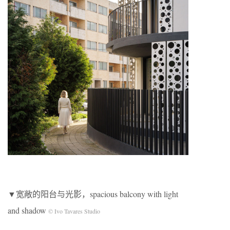
▼宽敞的阳台与光影，spacious balcony with light
and shadow
© Ivo Tavares Studio