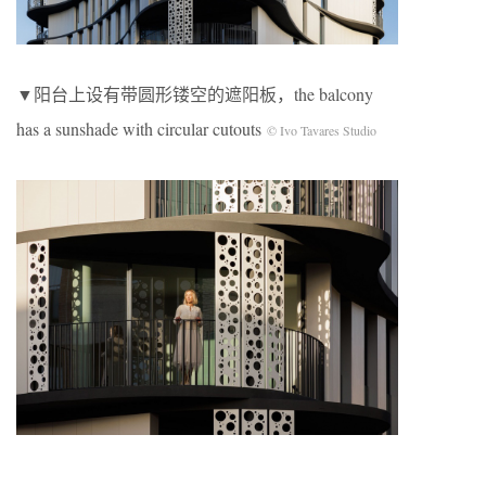
▼阳台上设有带圆形镂空的遮阳板，the balcony
has a sunshade with circular cutouts
© Ivo Tavares Studio