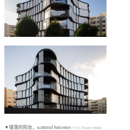
▼错落的阳台，scattered balconies
© Ivo Tavares Studio