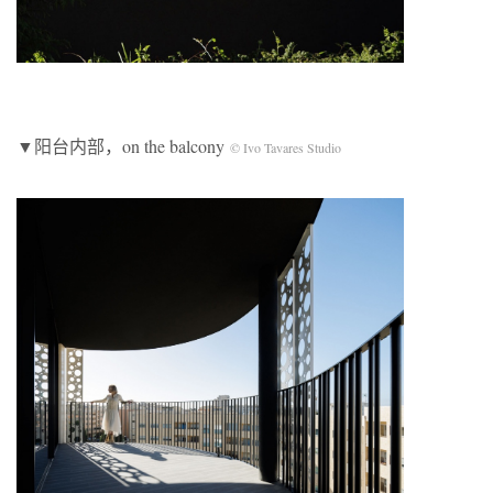
▼阳台内部，on the balcony
© Ivo Tavares Studio