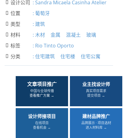
设计公司
:
Sandra Micaela Casinha Atelier

位置
:
葡萄牙

类型
:
建筑

材料
:
木材
金属
混凝土
玻璃

标签
:
Rio Tinto Oporto

分类
:
住宅建筑
住宅楼
住宅公寓

文章项目推广
业主找设计师
中国与全球传播
真实项目需求
查看推广方案 →
提交项目 →
设计师接项目
建材品牌推广
在线项目
品牌展示 · 项目选材
查看机会 →
进入材料库 →