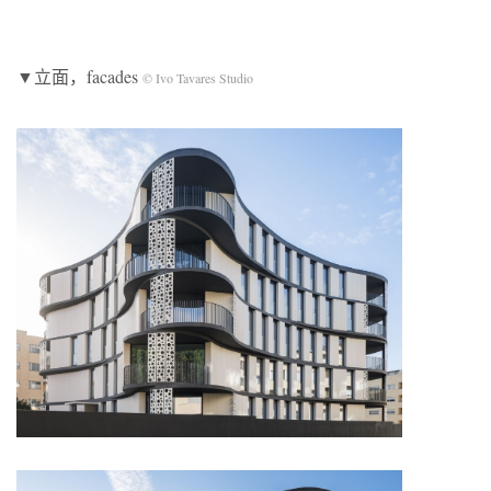
▼立面，facades
© Ivo Tavares Studio