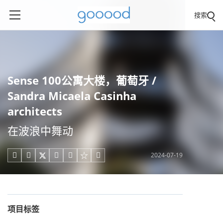
搜索
Sense 100公寓大楼，葡萄牙 /
Sandra Micaela Casinha
architects
在波浪中舞动
2024-07-19





项目标签