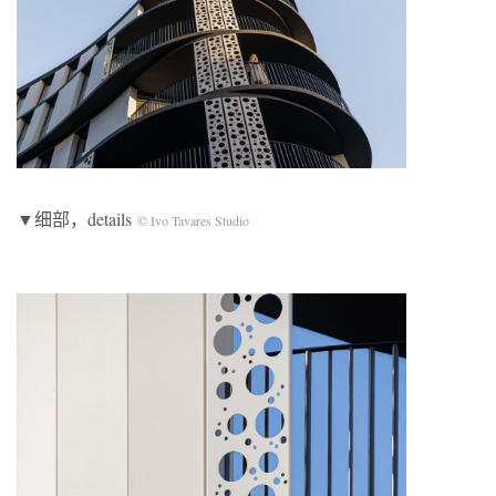
▼细部，details
© Ivo Tavares Studio