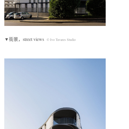
▼街景，street views
© Ivo Tavares Studio