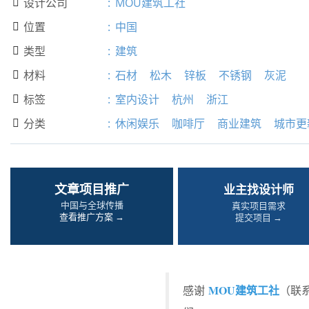
设计公司
:
MOU建筑工社

位置
:
中国

类型
:
建筑

材料
:
石材
松木
锌板
不锈钢
灰泥

标签
:
室内设计
杭州
浙江

分类
:
休闲娱乐
咖啡厅
商业建筑
城市更

文章项目推广
业主找设计师
中国与全球传播
真实项目需求
查看推广方案 →
提交项目 →
MOU建筑工社
感谢
（联