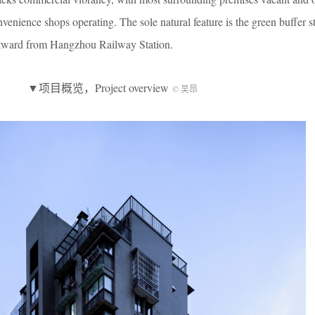
venience shops operating. The sole natural feature is the green buffer s
stward from Hangzhou Railway Station.
▼项目概览，Project overview
© 吴昂