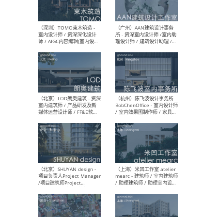
（南京/淮安）江苏美城建筑
（北
规划设计院有限公司 - 建筑方
务所
案设计师 / 商务经理 / 暖通
设计师 / 造价工程师
（大理）之间建筑
（西
ArCONNECT – 项目建筑师 /
研究
建筑师 / 助理建筑师 / 室内
主创
设计师 / 实习生
景观
施工
（深圳）TOMO東木筑造 -
（广
室内设计师 / 资深深化设计
所 
师 / AIGC内容编辑(室内设计
理设
方向) / 照明设计师 / 软装设
新媒
计师
生