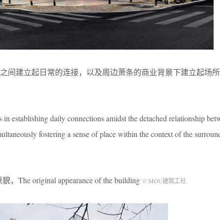
系之间建立起日常的连接，以及周边萧条的商业背景下建立起场所
 in establishing daily connections amidst the detached relationship bet
multaneously fostering a sense of place within the context of the surroun
he original appearance of the building
© MOU建筑工社