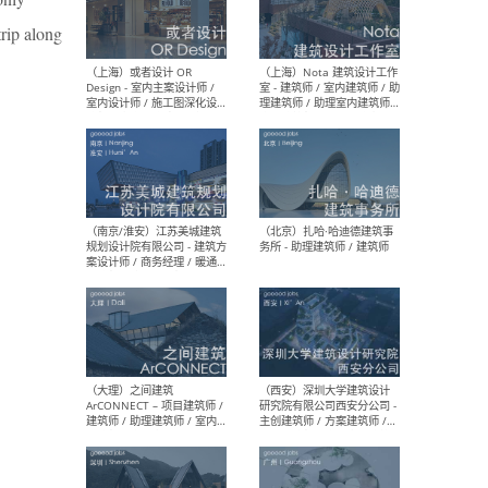
师 
trip along
（杭州）GLA建筑设计 - 建筑
（南京
设计实习生 / 建筑设计师
社 
（应届）/ 建筑设计师（方案
执行
设计）/ 建筑设计师（施工
实习
图）/ 结构设计师 / 给排水设
计师
（上海）或者设计 OR
（上
Design - 室内主案设计师 /
室 -
室内设计师 / 施工图深化设
理建
计师 / 室内设计助理 / 新媒
实习
体运营
请）