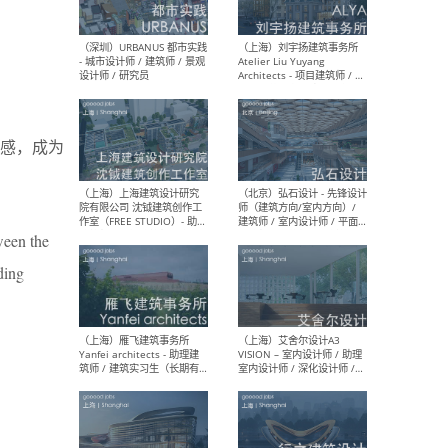
（北京）LOD朗奥建筑 - 资深
（杭
室内建筑师 / 产品研发及新
Bob
媒体运营设计师 / FF&E软装
/ 
设计师 / 深化设计师 / 实习
装设
感，成为
生
ween the
（北京）SHUYAN design -
（上
项目负责人Project Manager
mea
ding
/项目建筑师Project
/ 
Architect / 助理建筑师
师 
Assistant Architect / 创始
请）
人助理Founder's Assistant
/ 实习生Intern
（深圳）URBANUS 都市实践
（上
- 城市设计师 / 建筑师 / 景观
Atel