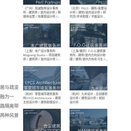
（上海）十方圆国际 - 资深专
（上海
案负责人 / 主案设计师 / 设
建筑
计师助理 / 软装设计师 / 软
/ 
装设计师助理
师 
（上海）Link-Arc建筑事务所
（上
- 项目建筑师 / 建筑设计师 –
& A
复杂几何造型 / 媒体主管 /
主创
学术研究专员 / 实习生计划
案深
软装
（方
凿与疏浚
志融为一
路隔离带
（无锡）春山在望 - 实习生 /
（贵阳
方案设计师 / 软装设计师 /
迈德
两种风景
方案设计师主管 / 平面设计
观设
师
可）