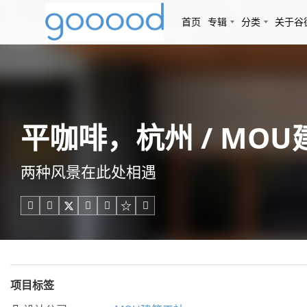
首页
专辑
分类
关于谷
平咖啡，杭州 / MO
两种风景在此处相遇





项目标签