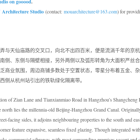
udio on gooood
.
Architecture Studio
(contact:
mouarchitecture@163.com
) for provid
安弄与天仙庙路的交叉口，向北不出四百米，便是流淌千年的京杭
南侧、东侧与隔壁相接，另外两侧以及弧形转角为大面积严丝合
乏商业氛围，周边商铺多数处于空置状
态，零星分布着五金、杂
西侧从杭州站引出的铁轨绿化隔离带。
unction of Zian Lane and Tianxianmiao Road in Hangzhou’s Shangcheng D
e north lies the millennia-old Beijing-Hangzhou Grand Canal. Originall
reet-facing sides, it adjoins neighbouring properties to the south and eas
orner feature expansive, seamless fixed glazing. Though integrated with
lacks commercial vibrancy, with most surrounding premises vacant and 