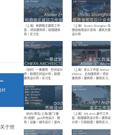
最新工作
按地区查看 ：
全部
|
北方
|
长江
|
华南
（上海）彬蔚致正建筑工作
（上海
室 – 项目建筑师 / 助理建筑
德佳
师 / 实习生
设计
广
选材
→
（深圳）一乘建筑 - 空间设计
（上
师 / 助理空间设计师 / 助理
d’M
建筑设计师 / 实习生
建筑
生 
多关于他