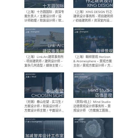
设计师 / 研究员
Arc
媒体
生（
（上海）上海建筑设计研究
（北
院有限公司 沈钺建筑创作工
师（
作室（FREE STUDIO）- 助理
建筑
建筑师 / 驻场建筑师 / 实习
设计
生
实习
（上海）雁飞建筑事务所
（上
Yanfei architects - 助理建
VIS
筑师 / 建筑实习生（长期有
室内
效）
软装