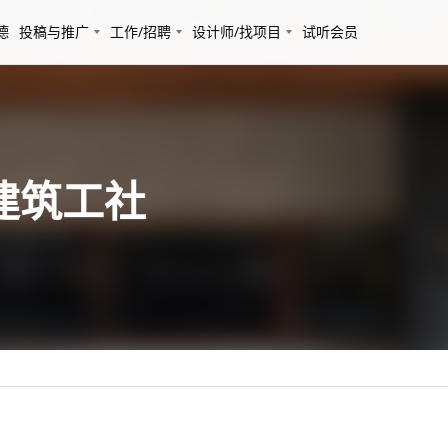
德
投稿与推广
工作/招聘
设计师/找项目
试听会员
U建筑工社