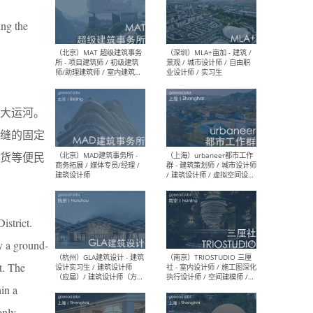
ing the
（杭州/青岛/上海/厦门/重
（上海
庆/成都）gad杰地设计 - 建
室 
筑 / 设备 / 城市设计 / 室内 /
计师
幕墙 / BIM / 成本 / 工程 / 运
生
营 / 品牌 / 观点views / 实习
等
大运河。
缝的固定
货等便民
（北京）MAT 超级建筑事务
（深圳
所 - 项目建筑师 / 初级建筑
景观
师/助理建筑师 / 室内建筑师
业设
/ 实习生
istrict.
y a ground-
t. The
（北京）MAD建筑事务所 -
（上
in a
商务拓展 / 媒体专员/经理 /
群 
建筑设计师
/ 
only