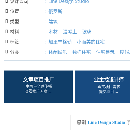
设计公司
:
Line Design Studio

位置
:
俄罗斯

类型
:
建筑

材料
:
木材
混凝土
玻璃

标签
:
加里宁格勒
小而美的住宅

分类
:
休闲娱乐
独栋住宅
住宅建筑
度假

文章项目推广
业主找设计师
中国与全球传播
真实项目需求
查看推广方案 →
提交项目 →
Line Design Studio
感谢
予