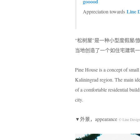
gooood
Line D
Appreciation towards
“松树屋”是一种小型度假屋
当地创造了一个如住宅建筑一
Pine House is a concept of small 
Kaliningrad region. The main idea 
of a comfortable residential buil
city.
▼外景，appearance
© Line Design