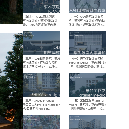
（南京/淮安）江苏美城建筑
（北
规划设计院有限公司 - 建筑方
务所
案设计师 / 商务经理 / 暖通
设计师 / 造价工程师
（大理）之间建筑
（西
ArCONNECT – 项目建筑师 /
研究
建筑师 / 助理建筑师 / 室内
主创
设计师 / 实习生
景观
施工
（深圳）TOMO東木筑造 -
（广
室内设计师 / 资深深化设计
所 
师 / AIGC内容编辑(室内设计
理设
方向) / 照明设计师 / 软装设
新媒
计师
生