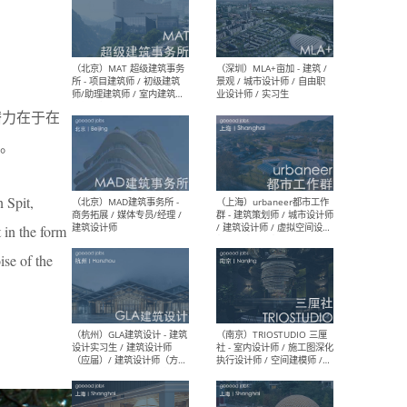
（杭州/青岛/上海/厦门/重
（上海
庆/成都）gad杰地设计 - 建
室 
筑 / 设备 / 城市设计 / 室内 /
计师
幕墙 / BIM / 成本 / 工程 / 运
生
潜力在于在
营 / 品牌 / 观点views / 实习
等
。
 Spit,
（北京）MAT 超级建筑事务
（深圳
所 - 项目建筑师 / 初级建筑
景观
t in the form
师/助理建筑师 / 室内建筑师
业设
/ 实习生
ise of the
（北京）MAD建筑事务所 -
（上
商务拓展 / 媒体专员/经理 /
群 
建筑设计师
/ 