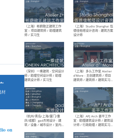
最新工作
按地区查看 ：
全部
|
北方
|
长江
|
华南
（上海）彬蔚致正建筑工作
（上海
室 – 项目建筑师 / 助理建筑
德佳
师 / 实习生
设计
广
选材
→
（深圳）一乘建筑 - 空间设计
（上
师 / 助理空间设计师 / 助理
d’M
建筑设计师 / 实习生
建筑
生 
dio
on