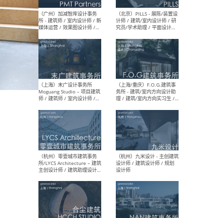
（上海）十方圆国际 - 资深专
（上海
案负责人 / 主案设计师 / 设
建筑
计师助理 / 软装设计师 / 软
/ 
装设计师助理
师 
（上海）Link-Arc建筑事务所
（上
- 项目建筑师 / 建筑设计师 –
& A
复杂几何造型 / 媒体主管 /
主创
学术研究专员 / 实习生计划
案深
软装
（方
（无锡）春山在望 - 实习生 /
（贵阳
方案设计师 / 软装设计师 /
迈德
方案设计师主管 / 平面设计
观设
师
可）