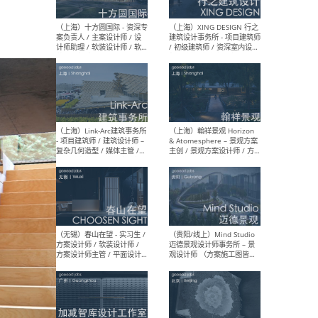
设计师 / 研究员
Arc
媒体
生（
（上海）上海建筑设计研究
（北
院有限公司 沈钺建筑创作工
师（
作室（FREE STUDIO）- 助理
建筑
建筑师 / 驻场建筑师 / 实习
设计
生
实习
（上海）雁飞建筑事务所
（上
Yanfei architects - 助理建
VIS
筑师 / 建筑实习生（长期有
室内
效）
软装