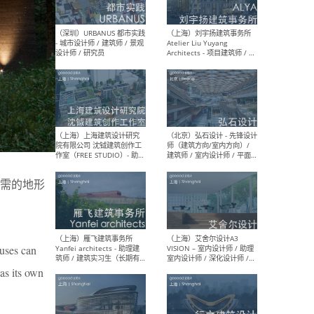
（北京）LOD朗奥建筑 - 资深
（杭
室内建筑师 / 产品研发及新
Bob
媒体运营设计师 / FF&E软装
/ 
设计师 / 深化设计师 / 实习
装设
生
（北京）SHUYAN design -
（上
需的地形
项目负责人Project Manager
mea
/项目建筑师Project
/ 
Architect / 助理建筑师
师 
Assistant Architect / 创始
请）
人助理Founder's Assistant
/ 实习生Intern
ouses can
as its own
（深圳）URBANUS 都市实践
（上
- 城市设计师 / 建筑师 / 景观
Atel