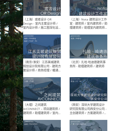
师 
（杭州）GLA建筑设计 - 建筑
（南京
设计实习生 / 建筑设计师
社 
（应届）/ 建筑设计师（方案
执行
设计）/ 建筑设计师（施工
实习
图）/ 结构设计师 / 给排水设
计师
（上海）或者设计 OR
（上
Design - 室内主案设计师 /
室 -
室内设计师 / 施工图深化设
理建
计师 / 室内设计助理 / 新媒
实习
体运营
请）