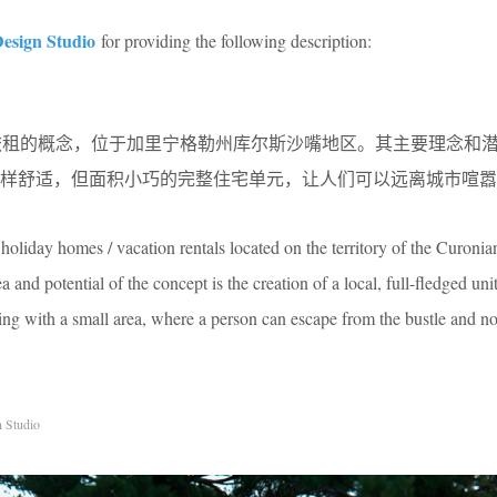
esign Studio
for providing the following description:
/旅租的概念，位于加里宁格勒州库尔斯沙嘴地区。其主要理念和
样舒适，但面积小巧的完整住宅单元，让人们可以远离城市喧嚣
holiday homes / vacation rentals located on the territory of the Curonian
and potential of the concept is the creation of a local, full-fledged uni
ding with a small area, where a person can escape from the bustle and no
 Studio