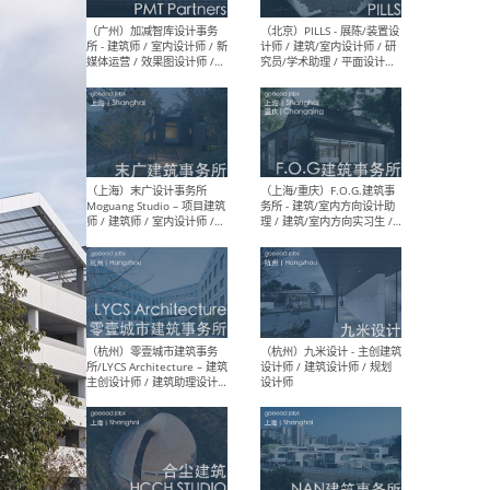
（上海）十方圆国际 - 资深专
（上海
案负责人 / 主案设计师 / 设
建筑
计师助理 / 软装设计师 / 软
/ 
装设计师助理
师 
（上海）Link-Arc建筑事务所
（上
- 项目建筑师 / 建筑设计师 –
& A
复杂几何造型 / 媒体主管 /
主创
学术研究专员 / 实习生计划
案深
软装
（方
（无锡）春山在望 - 实习生 /
（贵阳
方案设计师 / 软装设计师 /
迈德
方案设计师主管 / 平面设计
观设
师
可）