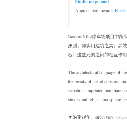
Studio
on gooood
Ferrie
Appreciation towards
Bassins à flot停车场项目
原则，即实用建筑之美。高效
板；这些元素之间的相互作用
The architectural language of this
the beauty of useful construction.
variations imprinted onto bare co
simple and robust atmosphere, re
▼沿街视角，street view
©Myr M