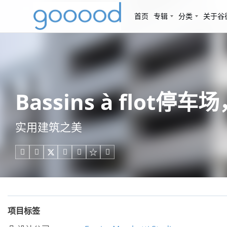
首页
专辑
分类
关于谷
Bassins à flot停车场
实用建筑之美





项目标签