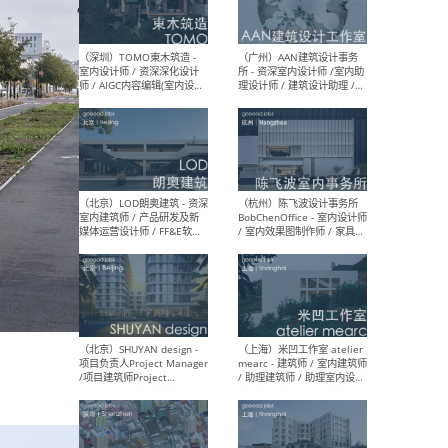
（南京/淮安）江苏美城建筑
（北
规划设计院有限公司 - 建筑方
务所
案设计师 / 商务经理 / 暖通
设计师 / 造价工程师
（大理）之间建筑
（西
ArCONNECT – 项目建筑师 /
研究
建筑师 / 助理建筑师 / 室内
主创
设计师 / 实习生
景观
施工
（深圳）TOMO東木筑造 -
（广
室内设计师 / 资深深化设计
所 
师 / AIGC内容编辑(室内设计
理设
方向) / 照明设计师 / 软装设
新媒
计师
生