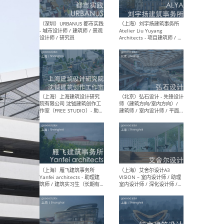
（北京）LOD朗奥建筑 - 资深
（杭
室内建筑师 / 产品研发及新
Bob
媒体运营设计师 / FF&E软装
/ 
设计师 / 深化设计师 / 实习
装设
生
（北京）SHUYAN design -
（上
项目负责人Project Manager
mea
/项目建筑师Project
/ 
Architect / 助理建筑师
师 
Assistant Architect / 创始
请）
人助理Founder's Assistant
/ 实习生Intern
（深圳）URBANUS 都市实践
（上
- 城市设计师 / 建筑师 / 景观
Atel