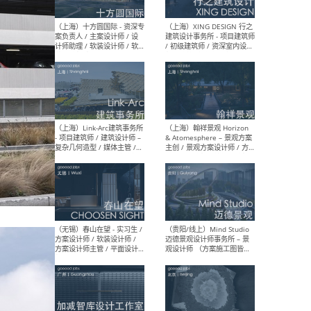
设计师 / 研究员
Arc
媒体
生（
（上海）上海建筑设计研究
（北
院有限公司 沈钺建筑创作工
师（
作室（FREE STUDIO）- 助理
建筑
建筑师 / 驻场建筑师 / 实习
设计
生
实习
（上海）雁飞建筑事务所
（上
Yanfei architects - 助理建
VIS
筑师 / 建筑实习生（长期有
室内
效）
软装