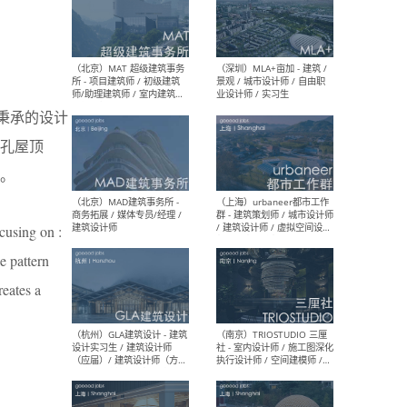
（杭州/青岛/上海/厦门/重
（上海
庆/成都）gad杰地设计 - 建
室 
筑 / 设备 / 城市设计 / 室内 /
计师
幕墙 / BIM / 成本 / 工程 / 运
生
来始终秉承的设计
营 / 品牌 / 观点views / 实习
等
孔屋顶
。
（北京）MAT 超级建筑事务
（深圳
所 - 项目建筑师 / 初级建筑
景观
ocusing on :
师/助理建筑师 / 室内建筑师
业设
/ 实习生
e pattern
reates a
（北京）MAD建筑事务所 -
（上
商务拓展 / 媒体专员/经理 /
群 
建筑设计师
/ 