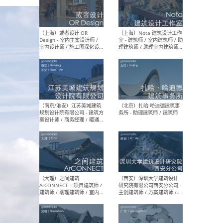
师 
（杭州）GLA建筑设计 - 建筑
（南京
设计实习生 / 建筑设计师
社 
（应届）/ 建筑设计师（方案
执行
设计）/ 建筑设计师（施工
实习
图）/ 结构设计师 / 给排水设
计师
（上海）或者设计 OR
（上
Design - 室内主案设计师 /
室 -
室内设计师 / 施工图深化设
理建
计师 / 室内设计助理 / 新媒
实习
体运营
请）