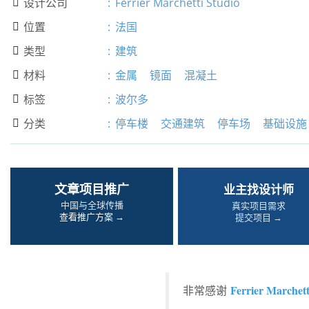
设计公司
:
Ferrier Marchetti Studio

位置
:
法国

类型
:
建筑

材料
:
金属
镜面
混凝土

标签
:
波尔多

分类
:
停车楼
交通建筑
停车场
基础设施

文章项目推广
业主找设计师
中国与全球传播
真实项目需求
查看推广方案 →
提交项目 →
Ferrier Marchett
非常感谢