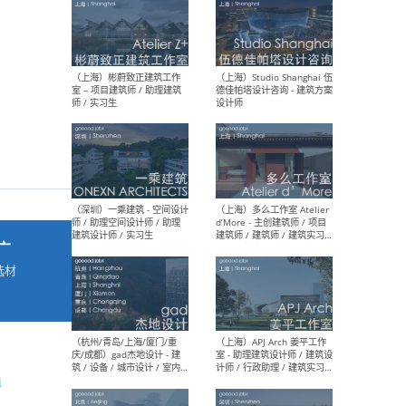
最新工作
按地区查看 ：
全部
|
北方
|
长江
|
华南
（上海）彬蔚致正建筑工作
（上海
室 – 项目建筑师 / 助理建筑
德佳
师 / 实习生
设计
广
选材
→
（深圳）一乘建筑 - 空间设计
（上
师 / 助理空间设计师 / 助理
d’M
建筑设计师 / 实习生
建筑
生 
i