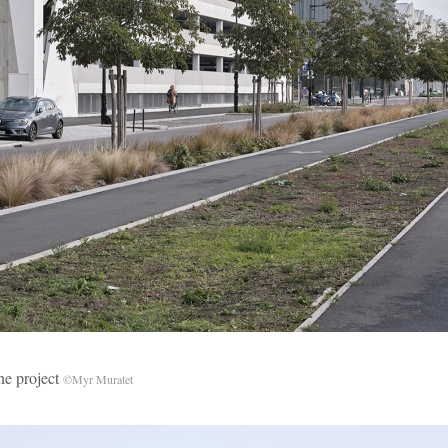
 project
©Myr Muratet