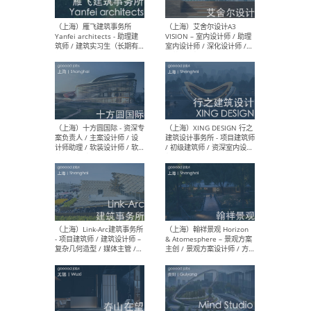
/项目建筑师Project
/ 
Architect / 助理建筑师
师 
Assistant Architect / 创始
请）
人助理Founder's Assistant
/ 实习生Intern
（深圳）URBANUS 都市实践
（上
- 城市设计师 / 建筑师 / 景观
Atel
设计师 / 研究员
Arc
媒体
生（
（上海）上海建筑设计研究
（北
院有限公司 沈钺建筑创作工
师（
作室（FREE STUDIO）- 助理
建筑
建筑师 / 驻场建筑师 / 实习
设计
生
实习