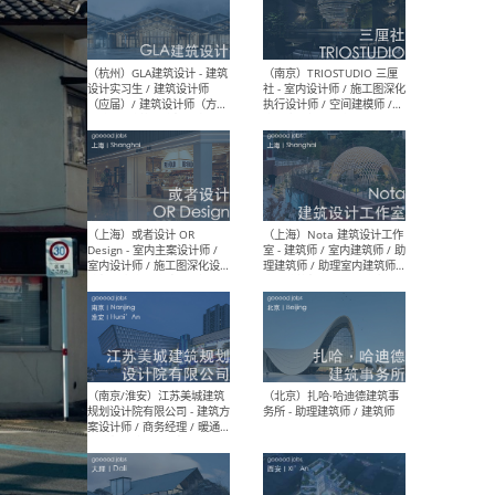
/ 实习生
（北京）MAD建筑事务所 -
（上
商务拓展 / 媒体专员/经理 /
群 
建筑设计师
/ 
师 
（杭州）GLA建筑设计 - 建筑
（南京
设计实习生 / 建筑设计师
社 
（应届）/ 建筑设计师（方案
执行
设计）/ 建筑设计师（施工
实习
图）/ 结构设计师 / 给排水设
计师