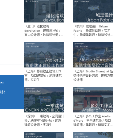
最新工作
按地区查看 ：
全部
|
北方
|
长江
|
华南
（厦门）退化建筑
（杭
devolution - 建筑设计师 /
Fab
室内设计师 / 软装设计师 /
生 
项目统筹 / 合伙人助理
师
广
选材
→
（上海）彬蔚致正建筑工作
（上海
室 – 项目建筑师 / 助理建筑
德佳
师 / 实习生
设计