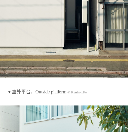
▼室外平台，Outside platform
© Kentaro.Ito