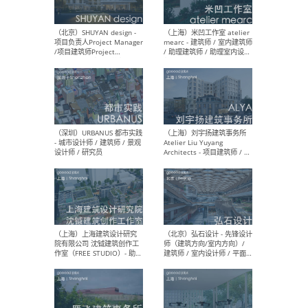
（深圳）TOMO東木筑造 -
（广
室内设计师 / 资深深化设计
所 
师 / AIGC内容编辑(室内设计
理设
方向) / 照明设计师 / 软装设
新媒
计师
生
（北京）LOD朗奥建筑 - 资深
（杭
室内建筑师 / 产品研发及新
Bob
媒体运营设计师 / FF&E软装
/ 
设计师 / 深化设计师 / 实习
装设
生
（北京）SHUYAN design -
（上
项目负责人Project Manager
mea