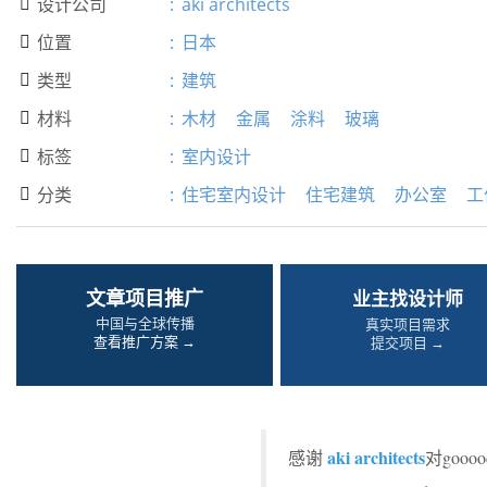
设计公司
:
aki architects

位置
:
日本

类型
:
建筑

材料
:
木材
金属
涂料
玻璃

标签
:
室内设计

分类
:
住宅室内设计
住宅建筑
办公室
工

文章项目推广
业主找设计师
中国与全球传播
真实项目需求
查看推广方案 →
提交项目 →
aki architects
感谢
对goo