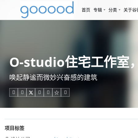
首页
专辑
分类
关于谷
O-studio住宅工作室，日本
唤起静谧而微妙兴奋感的建筑





项目标签