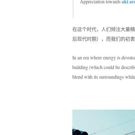
aki ar
Appreciation towards
在这个时代，人们倾注大量
后现代时期），而我们的初衷
In an era where energy is devoted
building (which could be describ
blend with its surroundings while