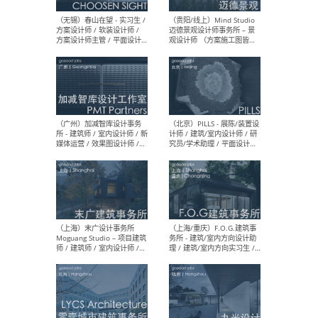
（上海）雁飞建筑事务所
（上
Yanfei architects - 助理建
VIS
筑师 / 建筑实习生（长期有
室内
效）
软装
（上海）十方圆国际 - 资深专
（上海
案负责人 / 主案设计师 / 设
建筑
计师助理 / 软装设计师 / 软
/ 
装设计师助理
师 
（上海）Link-Arc建筑事务所
（上
- 项目建筑师 / 建筑设计师 –
& A
复杂几何造型 / 媒体主管 /
主创
学术研究专员 / 实习生计划
案深
软装