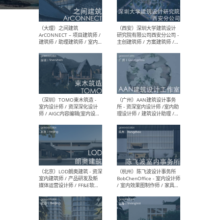
（上海）或者设计 OR
（上
Design - 室内主案设计师 /
室 -
室内设计师 / 施工图深化设
理建
计师 / 室内设计助理 / 新媒
实习
体运营
请）
（南京/淮安）江苏美城建筑
（北
规划设计院有限公司 - 建筑方
务所
案设计师 / 商务经理 / 暖通
设计师 / 造价工程师
（大理）之间建筑
（西
ArCONNECT – 项目建筑师 /
研究
建筑师 / 助理建筑师 / 室内
主创
设计师 / 实习生
景观
施工