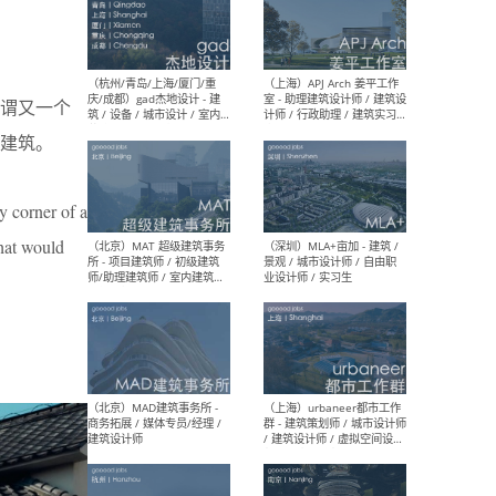
（深圳）一乘建筑 - 空间设计
（上
师 / 助理空间设计师 / 助理
d’M
谓又一个
建筑设计师 / 实习生
建筑
生 
建筑。
y corner of a
that would
（杭州/青岛/上海/厦门/重
（上海
庆/成都）gad杰地设计 - 建
室 
筑 / 设备 / 城市设计 / 室内 /
计师
幕墙 / BIM / 成本 / 工程 / 运
生
营 / 品牌 / 观点views / 实习
等
（北京）MAT 超级建筑事务
（深圳
所 - 项目建筑师 / 初级建筑
景观
师/助理建筑师 / 室内建筑师
业设