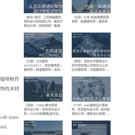
（杭州）GLA建筑设计 - 建筑
（南京
设计实习生 / 建筑设计师
社 
（应届）/ 建筑设计师（方案
执行
设计）/ 建筑设计师（施工
实习
图）/ 结构设计师 / 给排水设
计师
（上海）或者设计 OR
（上
Design - 室内主案设计师 /
室 -
室内设计师 / 施工图深化设
理建
计师 / 室内设计助理 / 新媒
实习
体运营
请）
咖啡制作
饰的木材
（南京/淮安）江苏美城建筑
（北
规划设计院有限公司 - 建筑方
务所
cafe team,
案设计师 / 商务经理 / 暖通
设计师 / 造价工程师
ial.