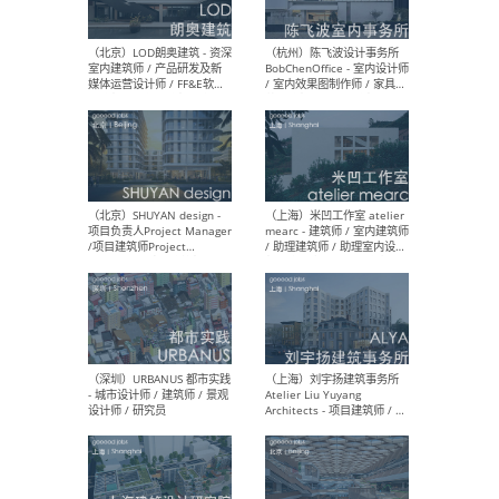
（大理）之间建筑
（西
ArCONNECT – 项目建筑师 /
研究
建筑师 / 助理建筑师 / 室内
主创
设计师 / 实习生
景观
施工
（深圳）TOMO東木筑造 -
（广
室内设计师 / 资深深化设计
所 
师 / AIGC内容编辑(室内设计
理设
方向) / 照明设计师 / 软装设
新媒
计师
生
（北京）LOD朗奥建筑 - 资深
（杭
室内建筑师 / 产品研发及新
Bob