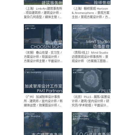
（上海）上海建筑设计研究
（北
院有限公司 沈钺建筑创作工
师（
作室（FREE STUDIO）- 助理
建筑
建筑师 / 驻场建筑师 / 实习
设计
生
实习
（上海）雁飞建筑事务所
（上
Yanfei architects - 助理建
VIS
筑师 / 建筑实习生（长期有
室内
效）
软装
（上海）十方圆国际 - 资深专
（上海
案负责人 / 主案设计师 / 设
建筑
计师助理 / 软装设计师 / 软
/ 
装设计师助理
师 