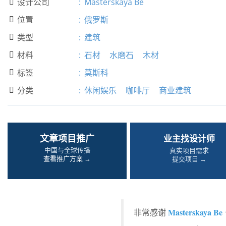
设计公司
:
Masterskaya Be

位置
:
俄罗斯

类型
:
建筑

材料
:
石材
水磨石
木材

标签
:
莫斯科

分类
:
休闲娱乐
咖啡厅
商业建筑

文章项目推广
业主找设计师
中国与全球传播
真实项目需求
查看推广方案 →
提交项目 →
Masterskaya Be
非常感谢