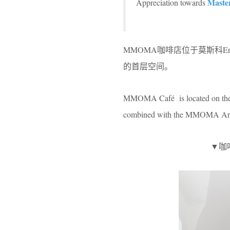
Maste
Appreciation towards
MMOMA咖啡店位于莫斯科Er
的首层空间。
MMOMA Café is located on the f
combined with the MMOMA Art Bo
▼咖啡