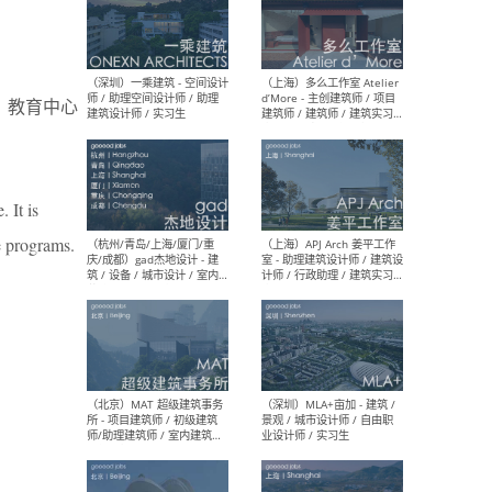
（上海）彬蔚致正建筑工作
（上海
室 – 项目建筑师 / 助理建筑
德佳
A）教育中心
师 / 实习生
设计
 It is
 programs.
（深圳）一乘建筑 - 空间设计
（上
师 / 助理空间设计师 / 助理
d’M
建筑设计师 / 实习生
建筑
生 
（杭州/青岛/上海/厦门/重
（上海
庆/成都）gad杰地设计 - 建
室 
筑 / 设备 / 城市设计 / 室内 /
计师