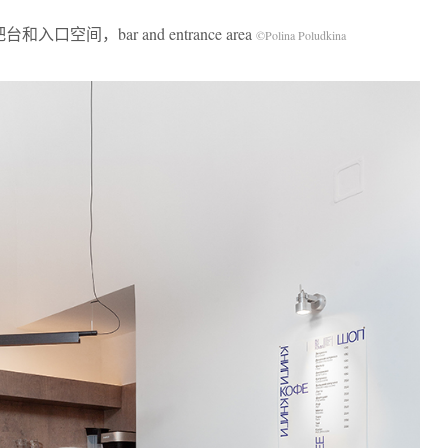
台和入口空间，bar and entrance area
©Polina Poludkina