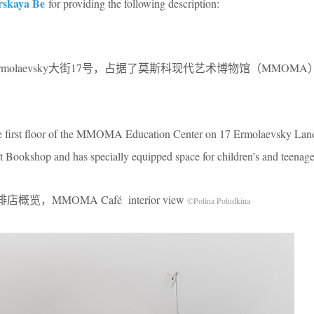
rskaya Be
for providing the following description:
molaevsky大街17号，占据了莫斯科现代艺术博物馆（MMOM
irst floor of the MMOMA Education Center on 17 Ermolaevsky Lane.
okshop and has specially equipped space for children’s and teenage
店概览，MMOMA Café interior view
©Polina Poludkina