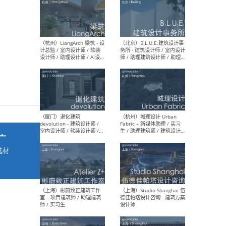
最新工作
按地区查看 ：
全部
|
北方
|
长江
|
华南
（杭州）LiangArch 梁筑 - 设
（北
计总监 / 室内设计师 / 软装
务所
设计师 / 助理设计师 / AI设计
师 
师 / 施工图深化设计师 / 品
室内
牌商务总助
广
选材
→
（厦门）退化建筑
（杭
devolution - 建筑设计师 /
Fab
室内设计师 / 软装设计师 /
生 
项目统筹 / 合伙人助理
师