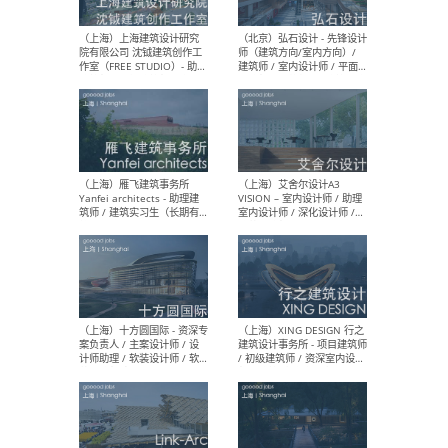
媒体运营设计师 / FF&E软装
/ 
设计师 / 深化设计师 / 实习
装设
生
（北京）SHUYAN design -
（上
项目负责人Project Manager
mea
/项目建筑师Project
/ 
Architect / 助理建筑师
师 
Assistant Architect / 创始
请）
人助理Founder's Assistant
/ 实习生Intern
（深圳）URBANUS 都市实践
（上
- 城市设计师 / 建筑师 / 景观
Atel
设计师 / 研究员
Arc
媒体
生（