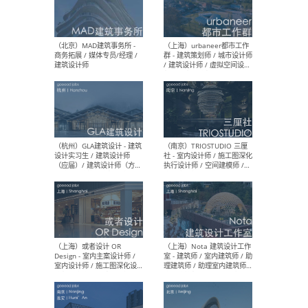
幕墙 / BIM / 成本 / 工程 / 运
生
营 / 品牌 / 观点views / 实习
等
（北京）MAT 超级建筑事务
（深圳
所 - 项目建筑师 / 初级建筑
景观
师/助理建筑师 / 室内建筑师
业设
/ 实习生
（北京）MAD建筑事务所 -
（上
商务拓展 / 媒体专员/经理 /
群 
建筑设计师
/ 
师 