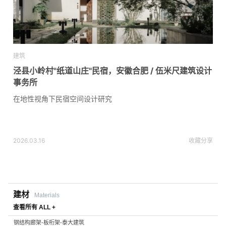
建筑
泾县小岭村"纸道山庄"民宿，安徽合肥 / 伍米尺建筑设计
事务所
在地性视角下民宿空间设计研究
2026.03.16
收藏
分享
建材
Materials
查看所有 ALL +
钢结构廊架-板桁架-泰大建筑