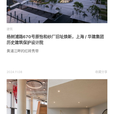
建筑
杨树浦路670号原怡和纱厂旧址焕新，上海 / 华建集团
历史建筑保护设计院
黄浦江畔的红砖秀带
2024.11.08
收藏
分享