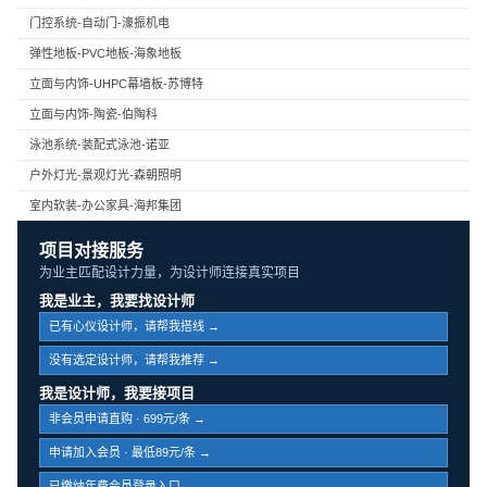
门控系统-自动门-濠振机电
弹性地板-PVC地板-海象地板
立面与内饰-UHPC幕墙板-苏博特
立面与内饰-陶瓷-伯陶科
泳池系统-装配式泳池-诺亚
户外灯光-景观灯光-森朝照明
室内软装-办公家具-海邦集团
项目对接服务
为业主匹配设计力量，为设计师连接真实项目
我是业主，我要找设计师
已有心仪设计师，请帮我搭线 →
没有选定设计师，请帮我推荐 →
我是设计师，我要接项目
非会员申请直购 · 699元/条 →
申请加入会员 · 最低89元/条 →
已缴纳年费会员登录入口 →