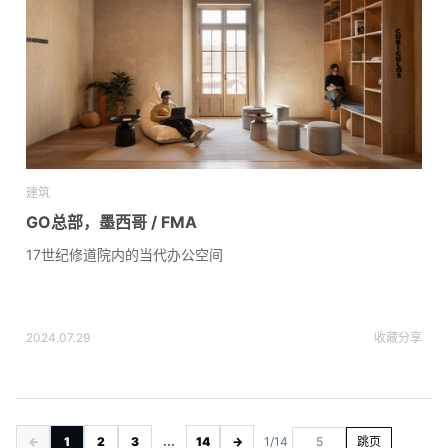
建筑
GO总部，墨西哥 / FMA
17世纪修道院内的当代办公空间
2024.07.29
收藏
分享
←
1
2
3
...
14
→
1/14
跳页