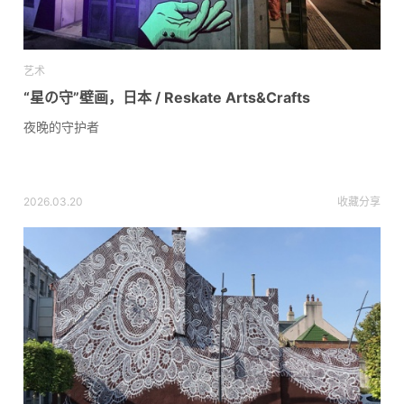
艺术
“星の守”壁画，日本 / Reskate Arts&Crafts
夜晚的守护者
2026.03.20
收藏
分享