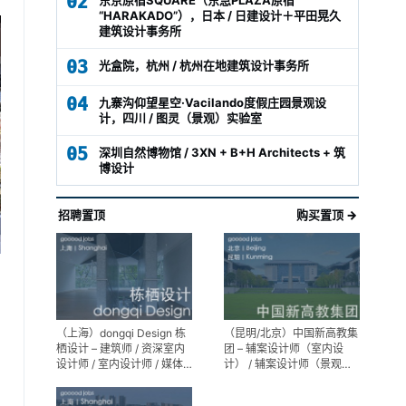
02
“HARAKADO”），日本 / 日建设计＋平田晃久
建筑设计事务所
03
光盒院，杭州 / 杭州在地建筑设计事务所
04
九寨沟仰望星空·Vacilando度假庄园景观设
计，四川 / 图灵（景观）实验室
05
深圳自然博物馆 / 3XN + B+H Architects + 筑
博设计
招聘置顶
购买置顶 →
（上海）dongqi Design 栋
（昆明/北京）中国新高教集
栖设计 – 建筑师 / 资深室内
团 – 辅案设计师（室内设
设计师 / 室内设计师 / 媒体
计） / 辅案设计师（景观设
及公共关系主管 / 设计实习
计）/ 生活空间组长/教学空
生（常年招聘）
间组长 / 平面设计高级经理 /