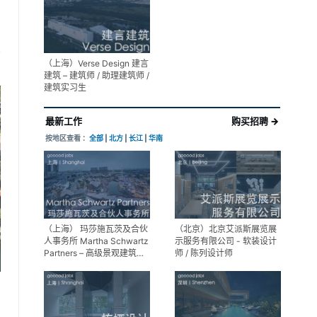
展陈设计高级经理
享
（上海）Verse Design 建言
建筑 – 建筑师 / 助理建筑师 /
建筑实习生
最新工作
购买招聘 →
按地区查看 ：
全部
|
北方
|
长江
|
华南
（上海） 玛莎施瓦茨及合伙
（北京）北京艾派斯展览展
人事务所 Martha Schwartz
示服务有限公司 - 软装设计
Partners – 高级景观建筑师
师 / 陈列设计师
Senior Landscape
Designer / 景观建筑师
Landscape Designer