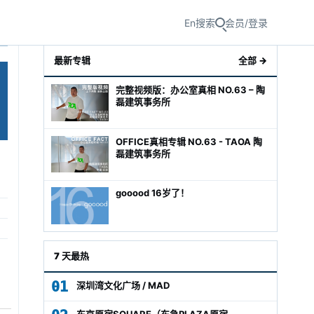
En
搜索
会员/登录
最新专辑
全部 →
完整视频版：办公室真相 NO.63 – 陶
磊建筑事务所
OFFICE真相专辑 NO.63 - TAOA 陶
磊建筑事务所
gooood 16岁了！
级经理
7 天最热
01
深圳湾文化广场 / MAD
东京原宿SQUARE（东急PLAZA原宿