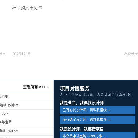
社区的水岸风景
分享
2025.12.15
收藏
分
查看所有 ALL +
项目对接服务
为业主匹配设计力量，为设计师连接真实项目
振机电
我是业主，我要找设计师
幕墙板-苏博特
已有心仪设计师，请帮我搭线 →
-诺亚
没有选定设计师，请帮我推荐 →
海邦集团
我是设计师，我要接项目
-PoliLam
非会员申请直购 · 699元/条 →