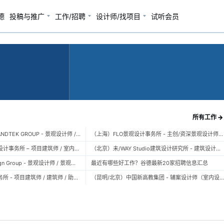
德
投稿与推广
工作/招聘
设计师/找项目
试听会员
所有工作 →
（广州）风物营造 LANDTEK GROUP - 景观设计师 / 植物设计师 / 品牌运营 / 实习生
（上海）FLO景观设计事务所 - 主创/资深景观设计师 / 景观设计师 / 设计实习生 / 商务行政助理 / 助理施工图设计师
（上海）空间里建筑设计事务所 – 项目建筑师 / 室内设计师 / 实习生（建筑/室内）
（北京）未/WAY Studio建筑设计研究所 - 建筑设计师 / 助理设计师/初级设计师 / 实习生 / 办公室行政与商务助理
（上海）TOPO Design Group - 景观设计师 / 景观后期设计师 / 景观实习生
最近有哪些好工作？谷德最新20家招聘信息汇总
（北京）大屿建筑事务所 - 项目建筑师 / 建筑师 / 助理建筑师 / 实习建筑师
（昆明/北京）中国新高教集团 - 辅案设计师（室内设计） / 辅案设计师（景观设计）/ 生活空间组长/教学空间组长 / 平面设计高级经理 / 展陈设计高