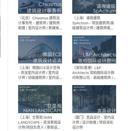
（北京）Chiasmus 建筑设
（上海）谱观建筑
计事务所 - 建筑师 / 建筑师
SpActrum - 项目建筑师/高
助理 / 室内设计师 / 新媒体
级建筑设计师 / 建筑师或助
公关 / 建筑实习生
理建筑师 / 室内设计师 / 新
媒体助理 / 实习生（建筑设
计/媒体，长期有效）
（上海）德国ECE设计咨询
（深圳/香港）L&P
- 资深室内设计师 / 室内设
Architects 瓴柏国际设计顾
计师 / 初级建筑师 / 室内设
问有限公司 - 高级建筑师 /
计师（后期）/ 建筑室内实
建筑设计师 / 资深别墅豪宅
习生
精装设计师
（上海）廿景观 NIAN
（厦门）宽品设计 - 室内设
LANDSCAPE - 资深景观设
计师 / 设计助理 / 项目深化
享
计师/项目负责人 / 景观设计
设计师