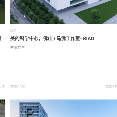
建筑
育
美的科学中心，佛山 / 马泷工作室- BIAD
司
方圆共生
分享
2025.11.10
收藏
分