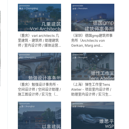
师 / 景观设计实习生
（重庆）vari architects 几
（深圳）德国gmp建筑师事
里建筑 - 建筑师 / 助理建筑
务所（Architects von
师 / 室内设计师 / 媒体运营
Gerkan, Marg and
专员 / 实习生
Partner）- 建筑实习生
（重庆）勉强设计事务所 -
（上海）弹性工作室Tens
空间设计师 / 空间设计助理 /
Atelier - 项目室内设计师 /
施工图设计师 / 实习生（长
助理室内设计师 / 实习生
期招募）
（长期招募）