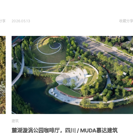
分享
2026.05.13
收藏
分
建筑
麓湖漩涡公园咖啡厅，四川 / MUDA慕达建筑