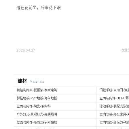
醒在花前坐，醉来花下眠
2026.04.27
收藏
建材
Materials
钢结构廊架-板桁架-泰大建筑
门控系统-自动门-濠
弹性地板-PVC地板-海象地板
立面与内饰-UHPC
立面与内饰-陶瓷-伯陶科
泳池系统-装配式泳池
户外灯光-景观灯光-森朝照明
室内软装-办公家具-
立面与内饰-哑质瓷砖-阿帕尼
室内墙面-纤倍力+熔岩板