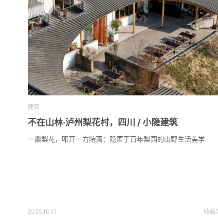
建筑
不在山林·泸州梨花村，四川 / 小隐建筑
一瓣梨花，叩开一方院落：隐匿于百年梨园的山野生活美学
2025.10.11
收藏