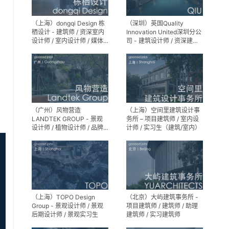
（上海）dongqi Design 栋
（深圳）英国Quality
栖设计 - 建筑师 / 资深室内
Innovation United深圳分公
设计师 / 室内设计师 / 媒体
司 - 建筑设计师 / 资深建筑
及公共关系主管 / 设计实习
设计师 / 室内设计师 / 设计
生（常年招聘）
实习生
享
（广州）风物营造
（上海）空间里建筑设计事
LANDTEK GROUP - 景观
务所 – 项目建筑师 / 室内设
设计师 / 植物设计师 / 品牌
计师 / 实习生（建筑/室内）
运营 / 实习生
（上海）TOPO Design
（北京）大屿建筑事务所 -
Group - 景观设计师 / 景观
项目建筑师 / 建筑师 / 助理
后期设计师 / 景观实习生
建筑师 / 实习建筑师