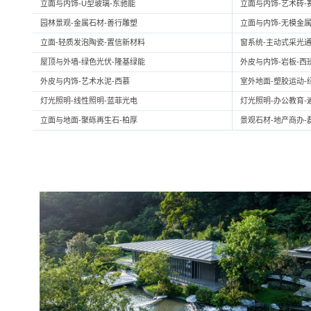
立面与内饰-U型玻璃-东驰能
立面与内饰-艺术砖-
园林景观-金属石材-善行雕塑
立面与内饰-无模金属
立面-轻质发泡陶瓷-置信新材料
窗系统-主动式采光通
屋顶与外墙-绿色光伏-隆基绿能
外皮与内饰-岩板-西
外皮与内饰-艺术水泥-西慕
室外地面-塑胶运动-
灯光照明-线性照明-蓝菲光电
灯光照明-办公教育-
立面与地面-聚砾再生石-柏厚
景观石材-地产商办-