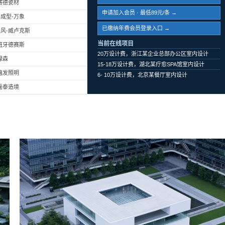
赛德瓷材
申请加入会员 · 最低89元/条 →
成型-万象
已缴纳年费会员登录入口 →
风-威卢克斯
当前在线项目
班牙德赛斯
20万设计费，浙江某企业总部办公区室内设计
绿森
15-18万设计费，湖北某疗愈SPA馆室内设计
遍发照明
6- 10万设计费，北京某餐厅室内设计
磊泰造境