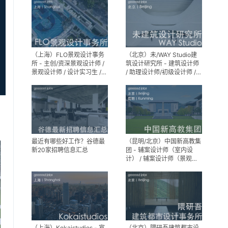
（上海）FLO景观设计事务
（北京）未/WAY Studio建
所 - 主创/资深景观设计师 /
筑设计研究所 - 建筑设计师
景观设计师 / 设计实习生 /
/ 助理设计师/初级设计师 /
商务行政助理 / 助理施工图
实习生 / 办公室行政与商务
设计师
助理
最近有哪些好工作？谷德最
（昆明/北京）中国新高教集
新20家招聘信息汇总
团 - 辅案设计师（室内设
计） / 辅案设计师（景观设
计）/ 生活空间组长/教学空
间组长 / 平面设计高级经理 /
展陈设计高级经理
（上海）Kokaistudios - 室
（北京）隈研吾建筑都市设