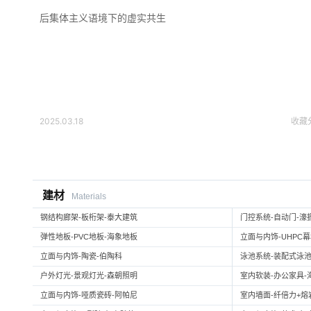
后集体主义语境下的虚实共生
2025.03.18
收藏
建材
Materials
钢结构廊架-板桁架-泰大建筑
门控系统-自动门-濠
弹性地板-PVC地板-海象地板
立面与内饰-UHPC
立面与内饰-陶瓷-伯陶科
泳池系统-装配式泳池
户外灯光-景观灯光-森朝照明
室内软装-办公家具-
立面与内饰-哑质瓷砖-阿帕尼
室内墙面-纤倍力+熔岩板