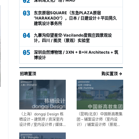
02
03
东京原宿SQUARE（东急PLAZA原宿
“HARAKADO”），日本 / 日建设计＋平田晃久
建筑设计事务所
04
九寨沟仰望星空·Vacilando度假庄园景观设
计，四川 / 图灵（景观）实验室
05
深圳自然博物馆 / 3XN + B+H Architects + 筑
博设计
招聘置顶
购买置顶 →
（上海）dongqi Design 栋
（昆明/北京）中国新高教集
栖设计 – 建筑师 / 资深室内
团 – 辅案设计师（室内设
设计师 / 室内设计师 / 媒体
计） / 辅案设计师（景观设
及公共关系主管 / 设计实习
计）/ 生活空间组长/教学空
生（常年招聘）
间组长 / 平面设计高级经理 /