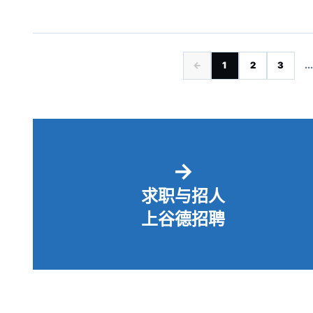
←
1
2
3
...
→
求职与招人
上谷德招聘