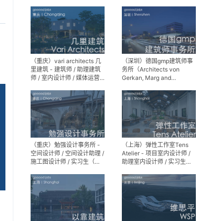
师 / 景观设计实习生
（重庆）vari architects 几
（深圳）德国gmp建筑师事
里建筑 - 建筑师 / 助理建筑
务所（Architects von
师 / 室内设计师 / 媒体运营
Gerkan, Marg and
专员 / 实习生
Partner）- 建筑实习生
（重庆）勉强设计事务所 -
（上海）弹性工作室Tens
空间设计师 / 空间设计助理 /
Atelier - 项目室内设计师 /
施工图设计师 / 实习生（长
助理室内设计师 / 实习生
期招募）
（长期招募）