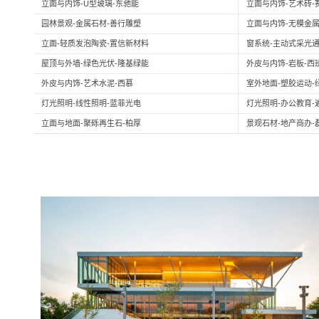
立面与内饰-U型玻璃-东驰能
立面与内饰-艺术砖-
园林景观-金属石材-善行雕塑
立面与内饰-无模金属
立面-轻质发泡陶瓷-置信新材料
窗系统-主动式采光通
屋顶与外墙-绿色光伏-隆基绿能
外皮与内饰-岩板-西
外皮与内饰-艺术水泥-西慕
室外地面-塑胶运动-
灯光照明-线性照明-蓝菲光电
灯光照明-办公教育-
立面与地面-聚砾再生石-柏厚
景观石材-地产商办-