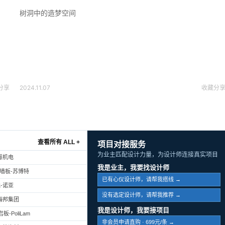
树洞中的造梦空间
分享
2024.11.07
收藏
分
查看所有 ALL +
项目对接服务
为业主匹配设计力量，为设计师连接真实项目
振机电
我是业主，我要找设计师
幕墙板-苏博特
已有心仪设计师，请帮我搭线 →
-诺亚
没有选定设计师，请帮我推荐 →
海邦集团
我是设计师，我要接项目
-PoliLam
非会员申请直购 · 699元/条 →