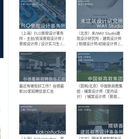
（上海）FLO景观设计事务
（北京）未/WAY Studio建
所 - 主创/资深景观设计师 /
筑设计研究所 - 建筑设计师
景观设计师 / 设计实习生 /
/ 助理设计师/初级设计师 /
商务行政助理 / 助理施工图
实习生 / 办公室行政与商务
设计师
助理
最近有哪些好工作？谷德最
（昆明/北京）中国新高教集
新20家招聘信息汇总
团 - 辅案设计师（室内设
计） / 辅案设计师（景观设
计）/ 生活空间组长/教学空
间组长 / 平面设计高级经理 /
展陈设计高级经理
（上海）Kokaistudios - 室
（北京）隈研吾建筑都市设