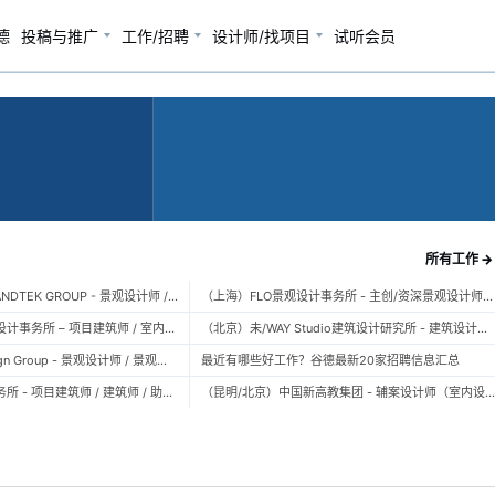
德
投稿与推广
工作/招聘
设计师/找项目
试听会员
所有工作 →
（广州）风物营造 LANDTEK GROUP - 景观设计师 / 植物设计师 / 品牌运营 / 实习生
（上海）FLO景观设计事务所 - 主创/资深景观设计师 / 景观设计师 / 设计实习生 / 商务行政助理 / 助理施工图设计师
（上海）空间里建筑设计事务所 – 项目建筑师 / 室内设计师 / 实习生（建筑/室内）
（北京）未/WAY Studio建筑设计研究所 - 建筑设计师 / 助理设计师/初级设计师 / 实习生 / 办公室行政与商务助理
（上海）TOPO Design Group - 景观设计师 / 景观后期设计师 / 景观实习生
最近有哪些好工作？谷德最新20家招聘信息汇总
（北京）大屿建筑事务所 - 项目建筑师 / 建筑师 / 助理建筑师 / 实习建筑师
（昆明/北京）中国新高教集团 - 辅案设计师（室内设计） / 辅案设计师（景观设计）/ 生活空间组长/教学空间组长 / 平面设计高级经理 / 展陈设计高