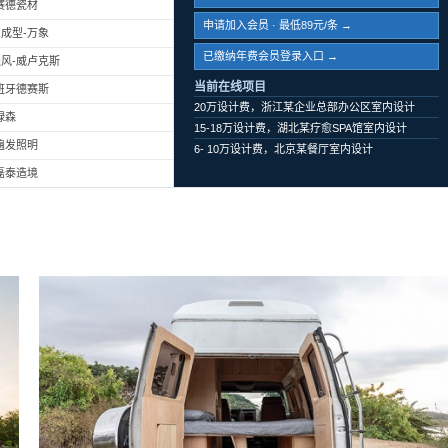
赛德瓷材
申请加入会员 · 最低89元/条 →
成型-万象
已缴纳年费会员登录入口 →
风-威卢克斯
当前在线项目
班牙德赛斯
20万设计费，浙江某企业总部办公区室内设计
绿森
15-18万设计费，湖北某疗愈SPA馆室内设计
遍发照明
6- 10万设计费，北京某餐厅室内设计
磊泰造境