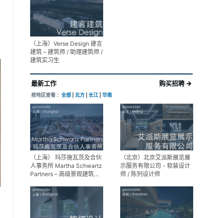
展陈设计高级经理
享
（上海）Verse Design 建言
建筑 – 建筑师 / 助理建筑师 /
建筑实习生
最新工作
购买招聘 →
按地区查看 ：
全部
|
北方
|
长江
|
华南
（上海） 玛莎施瓦茨及合伙
（北京）北京艾派斯展览展
人事务所 Martha Schwartz
示服务有限公司 - 软装设计
Partners – 高级景观建筑师
师 / 陈列设计师
Senior Landscape
Designer / 景观建筑师
Landscape Designer