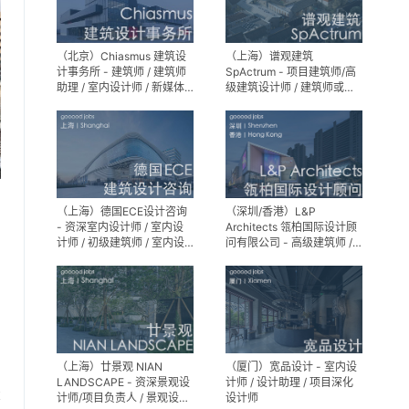
（北京）Chiasmus 建筑设
（上海）谱观建筑
计事务所 - 建筑师 / 建筑师
SpActrum - 项目建筑师/高
助理 / 室内设计师 / 新媒体
级建筑设计师 / 建筑师或助
公关 / 建筑实习生
理建筑师 / 室内设计师 / 新
媒体助理 / 实习生（建筑设
计/媒体，长期有效）
（上海）德国ECE设计咨询
（深圳/香港）L&P
- 资深室内设计师 / 室内设
Architects 瓴柏国际设计顾
计师 / 初级建筑师 / 室内设
问有限公司 - 高级建筑师 /
计师（后期）/ 建筑室内实
建筑设计师 / 资深别墅豪宅
习生
精装设计师
（上海）廿景观 NIAN
（厦门）宽品设计 - 室内设
LANDSCAPE - 资深景观设
计师 / 设计助理 / 项目深化
享
计师/项目负责人 / 景观设计
设计师