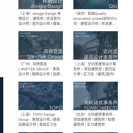
（上海）dongqi Design 栋
（深圳）英国Quality
栖设计 - 建筑师 / 资深室内
Innovation United深圳分公
设计师 / 室内设计师 / 媒体
司 - 建筑设计师 / 资深建筑
及公共关系主管 / 设计实习
设计师 / 室内设计师 / 设计
生（常年招聘）
实习生
享
（广州）风物营造
（上海）空间里建筑设计事
LANDTEK GROUP - 景观
务所 – 项目建筑师 / 室内设
设计师 / 植物设计师 / 品牌
计师 / 实习生（建筑/室内）
运营 / 实习生
（上海）TOPO Design
（北京）大屿建筑事务所 -
Group - 景观设计师 / 景观
项目建筑师 / 建筑师 / 助理
后期设计师 / 景观实习生
建筑师 / 实习建筑师