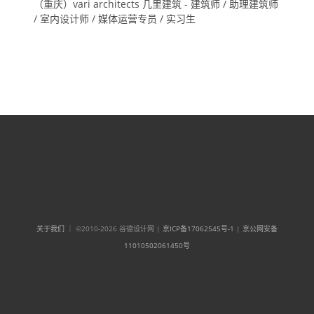
（重庆）vari architects 几里建筑 - 建筑师 / 助理建筑师
/ 室内设计师 / 媒体运营专员 / 实习生
关于我们
｜ ©2010-2026 谷德设计网 |
京ICP备17062545号-1
|
京公网安备
11010502061450号