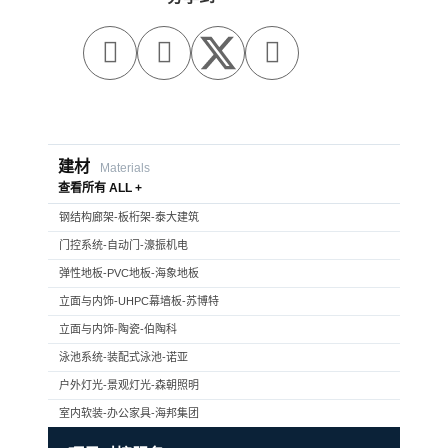



建材
Materials
查看所有 ALL +
钢结构廊架-板桁架-泰大建筑
门控系统-自动门-濠振机电
弹性地板-PVC地板-海象地板
立面与内饰-UHPC幕墙板-苏博特
立面与内饰-陶瓷-伯陶科
泳池系统-装配式泳池-诺亚
户外灯光-景观灯光-森朝照明
室内软装-办公家具-海邦集团