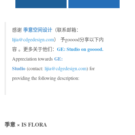
季意空间设计
感谢
（联系邮箱：
lijia@cdgedesign.com
）
予gooood分享以下内
GE: Studio on gooood.
容 。更多关于他们：
GE:
Appreciation towards
Studio
(contact:
lijia@cdgedesign.com
)
for
providing the following description:
季意 × IS FLORA