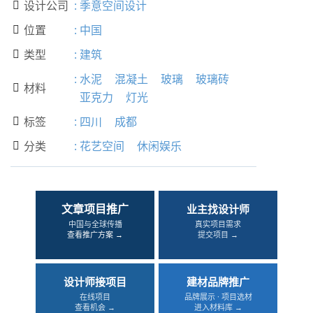
设计公司
:
季意空间设计

位置
:
中国

类型
:
建筑

:
水泥
混凝土
玻璃
玻璃砖
材料

亚克力
灯光
标签
:
四川
成都

分类
:
花艺空间
休闲娱乐

文章项目推广
业主找设计师
中国与全球传播
真实项目需求
查看推广方案 →
提交项目 →
设计师接项目
建材品牌推广
在线项目
品牌展示 · 项目选材
查看机会 →
进入材料库 →