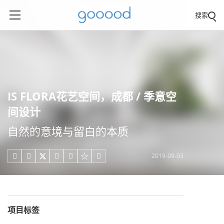
搜索
IS FLORA花艺空间，成都 / 季意空
间设计
自然的意境与留白的本质
2019-09-03





项目标签