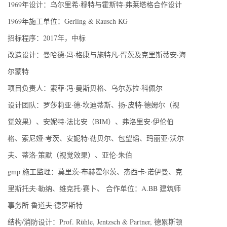
1969年设计：乌尔里希·穆特与霍斯特·弗莱塔格合作设计
1969年施工单位：Gerling & Rausch KG
招标程序：2017年，中标
改造设计：曼哈德·冯·格康与施特凡·胥茨及克里斯蒂安·海
尔蒙特
项目负责人：索菲·冯·曼斯贝格、乌尔苏拉·科佩尔
设计团队：罗莎莉亚·德·坎迪蒂斯、扬-皮特·德姆尔（视
觉效果）、安妮特·法比安（BIM）、弗洛里安·伊伦伯
格、索尼娅·考茨、安妮特·勒贝尔、包望韬、玛丽亚·沃尔
夫、蒂洛·策默（视觉效果）、亚伦·朱伯
gmp 施工监理：莫里茨·布赫霍尔茨、杰西卡·诺伊曼、克
里斯托夫·勒纳、维克托·赛卜、 合作单位：A.BB 建筑师
事务所 鲁道夫·德罗斯特
结构/消防设计：Prof. Rühle, Jentzsch & Partner, 德累斯顿