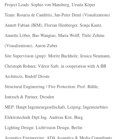
Project Leads: Sophie von Mansberg, Ursula Köper
Team: Rosaria de Canditiis, Jan-Peter Deml (Visualizations)
Annett Fabian (BIM), Florian Illenberger, Sonja Kautz,
Annette Löber, Bao Wangtao, Maria Wolff, Thilo Zehme
(Visualizations), Aaron Zuber
Site Supervision (gmp): Moritz Buchholz, Jessica Neumann,
Christoph Rohner, Viktor Saib, in cooperation with A.BB
Architects, Rudolf Droste
Structural Engineering / Fire Protection: Prof. Rühle,
Jentzsch & Partner, Dresden
MEP: Haupt Ingenieurgesellschaft, Leipzig; Ingenieurbüro
Elektrotechnik Dipl.Ing. Andreas Kist, Burg
Lighting Design: Lichtvision Design, Berlin
Acoustics Engineering: ADA Acoustics & Media Consultants,