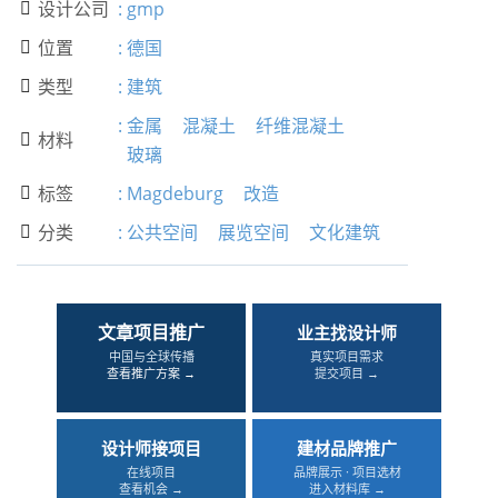
设计公司
:
gmp

位置
:
德国

类型
:
建筑

:
金属
混凝土
纤维混凝土
材料

玻璃
标签
:
Magdeburg
改造

分类
:
公共空间
展览空间
文化建筑

文章项目推广
业主找设计师
中国与全球传播
真实项目需求
查看推广方案 →
提交项目 →
设计师接项目
建材品牌推广
在线项目
品牌展示 · 项目选材
查看机会 →
进入材料库 →