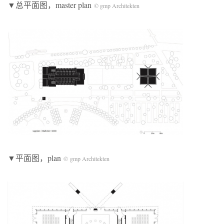
▼总平面图，master plan
© gmp Architekten
▼平面图，plan
© gmp Architekten