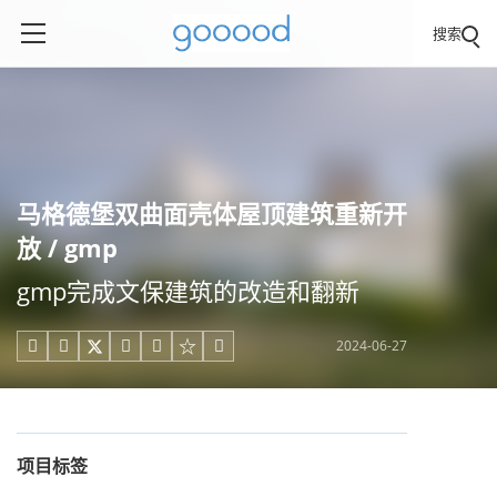
搜索
马格德堡双曲面壳体屋顶建筑重新开
放 / gmp
gmp完成文保建筑的改造和翻新
2024-06-27





项目标签