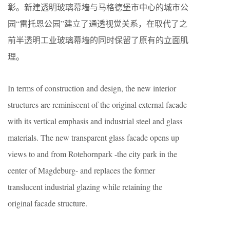
彰。新建透明玻璃幕墙与马格德堡市中心的城市公
园“雷托恩公园”建立了通透视觉关系，在取代了之
前半透明工业玻璃幕墙的同时保留了原有的立面肌
理。
In terms of construction and design, the new interior
structures are reminiscent of the original external facade
with its vertical emphasis and industrial steel and glass
materials. The new transparent glass facade opens up
views to and from Rotehornpark -the city park in the
center of Magdeburg- and replaces the former
translucent industrial glazing while retaining the
original facade structure.