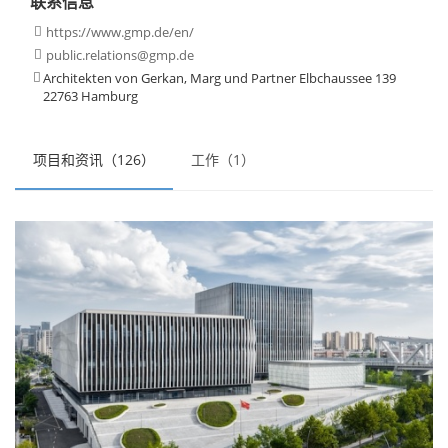
联系信息
https://www.gmp.de/en/

public.relations@gmp.de

Architekten von Gerkan, Marg und Partner Elbchaussee 139

22763 Hamburg
项目和资讯（126）
工作（1）