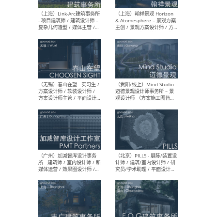
（上海）上海建筑设计研究
（北
院有限公司 沈钺建筑创作工
师（
作室（FREE STUDIO）- 助理
建筑
建筑师 / 驻场建筑师 / 实习
设计
生
实习
（上海）雁飞建筑事务所
（上
Yanfei architects - 助理建
VIS
筑师 / 建筑实习生（长期有
室内
效）
软装
（上海）十方圆国际 - 资深专
（上海
案负责人 / 主案设计师 / 设
建筑
计师助理 / 软装设计师 / 软
/ 
装设计师助理
师 