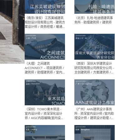
（杭州）GLA建筑设计 - 建筑
（南京
设计实习生 / 建筑设计师
社 
（应届）/ 建筑设计师（方案
执行
设计）/ 建筑设计师（施工
实习
图）/ 结构设计师 / 给排水设
计师
（上海）或者设计 OR
（上
Design - 室内主案设计师 /
室 -
室内设计师 / 施工图深化设
理建
计师 / 室内设计助理 / 新媒
实习
体运营
请）
（南京/淮安）江苏美城建筑
（北
规划设计院有限公司 - 建筑方
务所
案设计师 / 商务经理 / 暖通
设计师 / 造价工程师