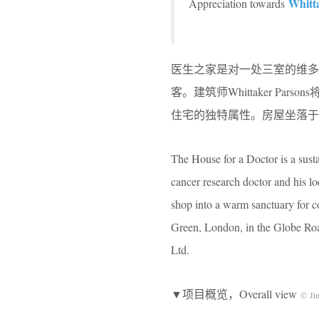
Whitt
Appreciation towards
医生之家是对一处三室的维
客。建筑师Whittaker 
住宅的独特属性。房屋坐落于伦敦
The House for a Doctor is a sust
cancer research doctor and his l
shop into a warm sanctuary for co
Green, London, in the Globe Ro
Ltd.
▼项目概览，Overall view
© Ji