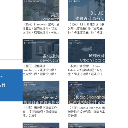
最新工作
按地区查看 ：
全部
|
北方
|
长江
|
华南
（杭州）LiangArch 梁筑 - 设
（北
计总监 / 室内设计师 / 软装
务所
设计师 / 助理设计师 / AI设计
师 
师 / 施工图深化设计师 / 品
室内
牌商务总助
广
选材
→
（厦门）退化建筑
（杭
devolution - 建筑设计师 /
Fab
室内设计师 / 软装设计师 /
生 
项目统筹 / 合伙人助理
师