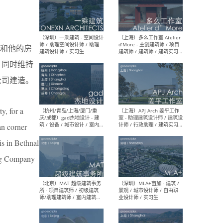
（上海）彬蔚致正建筑工作
（上海
室 – 项目建筑师 / 助理建筑
德佳
和他的房
师 / 实习生
设计
所，同时维持
限公司建造。
y, for a
（深圳）一乘建筑 - 空间设计
（上
师 / 助理空间设计师 / 助理
d’M
an corner
建筑设计师 / 实习生
建筑
生 
is in Bethnal
ing Company
（杭州/青岛/上海/厦门/重
（上海
庆/成都）gad杰地设计 - 建
室 
筑 / 设备 / 城市设计 / 室内 /
计师