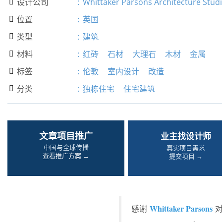
设计公司
:
Whittaker Parsons Architecture Stud

位置
:
英国

类型
:
建筑

材料
:
红砖
石材
大理石
木材
金属

标签
:
伦敦
室内设计
改造

分类
:
独栋住宅
住宅建筑

文章项目推广
业主找设计师
中国与全球传播
真实项目需求
查看推广方案 →
提交项目 →
Whittaker Parsons
感谢
对