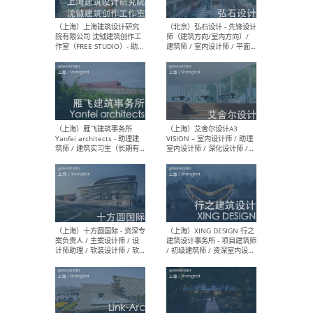
媒体运营设计师 / FF&E软装
/ 
设计师 / 深化设计师 / 实习
装设
生
（北京）SHUYAN design -
（上
项目负责人Project Manager
mea
/项目建筑师Project
/ 
Architect / 助理建筑师
师 
Assistant Architect / 创始
请）
人助理Founder's Assistant
/ 实习生Intern
（深圳）URBANUS 都市实践
（上
- 城市设计师 / 建筑师 / 景观
Atel
设计师 / 研究员
Arc
媒体
生（