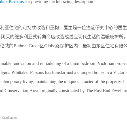
aker Parsons
for providing the following description:
多利亚住宅的可持续改造和重构，屋主是一位癌症研究中心的医生
Parsons将闭仄的维多利亚式转角商店改造成适应现代生活的温暖庇护
的Bethnal Green区Globe路保护区内，最初由东区住宅有
ainable renovation and remodelling of a three-bedroom Victorian propert
odgers. Whittaker Parsons has transformed a cramped house in a Victori
ntemporary living, maintaining the unique character of the property. It 
ad Conservation Area, originally constructed by The East End Dwell
m Stephenson