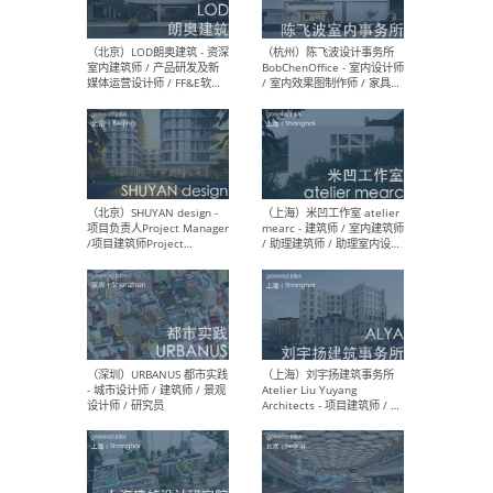
（大理）之间建筑
（西
ArCONNECT – 项目建筑师 /
研究
建筑师 / 助理建筑师 / 室内
主创
设计师 / 实习生
景观
施工
（深圳）TOMO東木筑造 -
（广
室内设计师 / 资深深化设计
所 
师 / AIGC内容编辑(室内设计
理设
方向) / 照明设计师 / 软装设
新媒
计师
生
（北京）LOD朗奥建筑 - 资深
（杭
室内建筑师 / 产品研发及新
Bob