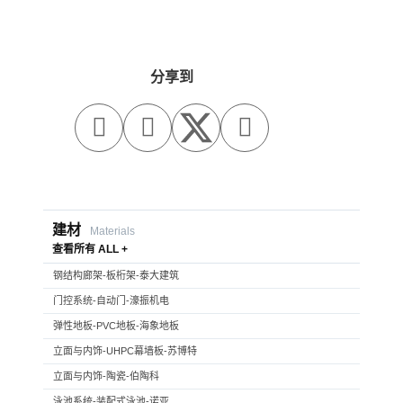
分享到



建材
Materials
查看所有 ALL +
钢结构廊架-板桁架-泰大建筑
门控系统-自动门-濠振机电
弹性地板-PVC地板-海象地板
立面与内饰-UHPC幕墙板-苏博特
立面与内饰-陶瓷-伯陶科
泳池系统-装配式泳池-诺亚