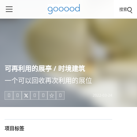
搜索
可再利用的展亭 / 时境建筑
一个可以回收再次利用的展位
2022-03-24





项目标签