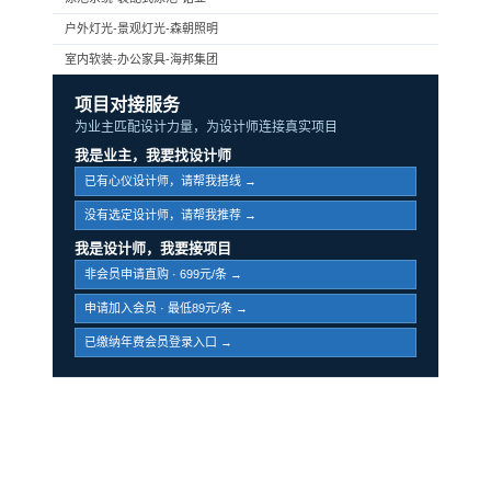
户外灯光-景观灯光-森朝照明
室内软装-办公家具-海邦集团
项目对接服务
为业主匹配设计力量，为设计师连接真实项目
我是业主，我要找设计师
已有心仪设计师，请帮我搭线 →
没有选定设计师，请帮我推荐 →
我是设计师，我要接项目
非会员申请直购 · 699元/条 →
申请加入会员 · 最低89元/条 →
已缴纳年费会员登录入口 →