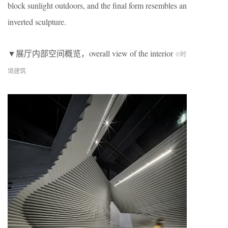
block sunlight outdoors, and the final form resembles an
inverted sculpture.
▼展厅内部空间概览，overall view of the interior
©时
境建筑