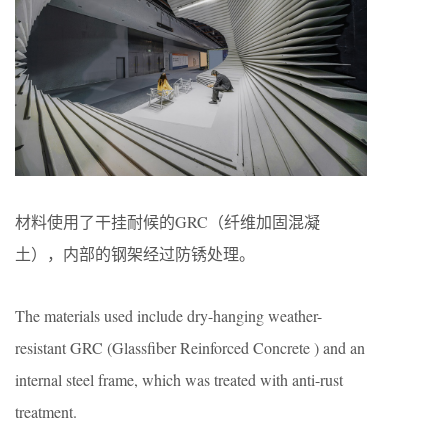
材料使用了干挂耐候的GRC（纤维加固混凝
土），内部的钢架经过防锈处理。
The materials used include dry-hanging weather-
resistant GRC (Glassfiber Reinforced Concrete ) and an
internal steel frame, which was treated with anti-rust
treatment.