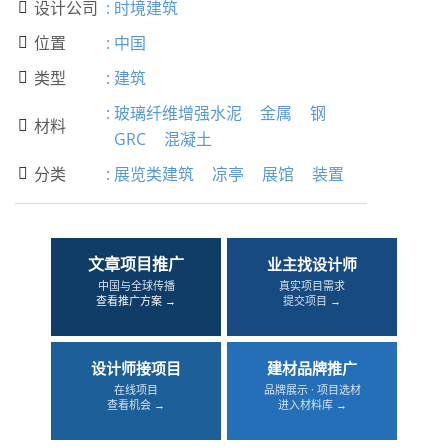
设计公司
:
时境建筑

位置
:
中国

类型
:
建筑

:
玻璃纤维增强水泥
金属
钢
材料

GRC
混凝土
分类
:
展览类建筑
凉亭
展馆
装置

文章项目推广
业主找设计师
中国与全球传播
真实项目需求
查看推广方案 →
提交项目 →
设计师接项目
建材品牌推广
在线项目
品牌展示 · 项目选材
查看机会 →
进入材料库 →