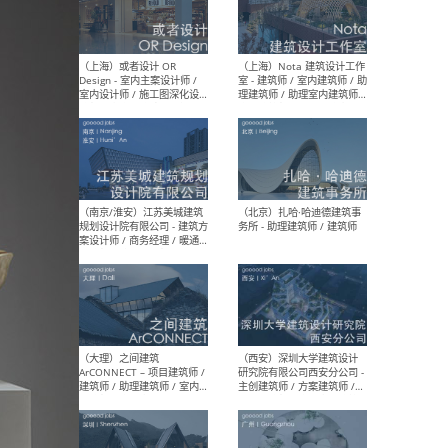
师 
（杭州）GLA建筑设计 - 建筑
（南京
设计实习生 / 建筑设计师
社 
（应届）/ 建筑设计师（方案
执行
设计）/ 建筑设计师（施工
实习
图）/ 结构设计师 / 给排水设
计师
（上海）或者设计 OR
（上
Design - 室内主案设计师 /
室 -
室内设计师 / 施工图深化设
理建
计师 / 室内设计助理 / 新媒
实习
体运营
请）