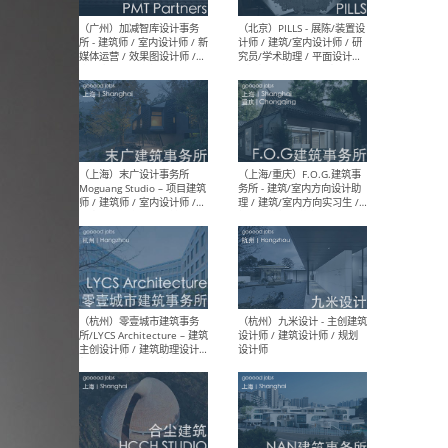
（上海）十方圆国际 - 资深专
（上海
案负责人 / 主案设计师 / 设
建筑
计师助理 / 软装设计师 / 软
/ 
装设计师助理
师 
（上海）Link-Arc建筑事务所
（上
- 项目建筑师 / 建筑设计师 –
& A
复杂几何造型 / 媒体主管 /
主创
学术研究专员 / 实习生计划
案深
软装
（方
（无锡）春山在望 - 实习生 /
（贵阳
方案设计师 / 软装设计师 /
迈德
方案设计师主管 / 平面设计
观设
师
可）