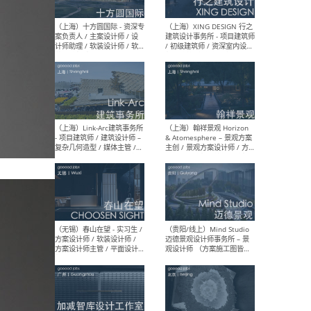
设计师 / 研究员
Arc
媒体
生（
（上海）上海建筑设计研究
（北
院有限公司 沈钺建筑创作工
师（
作室（FREE STUDIO）- 助理
建筑
建筑师 / 驻场建筑师 / 实习
设计
生
实习
（上海）雁飞建筑事务所
（上
Yanfei architects - 助理建
VIS
筑师 / 建筑实习生（长期有
室内
效）
软装