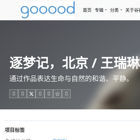
首页
专辑
分类
关于谷
逐梦记，北京 / 王瑞琳
通过作品表达生命与自然的和谐、平静。





项目标签