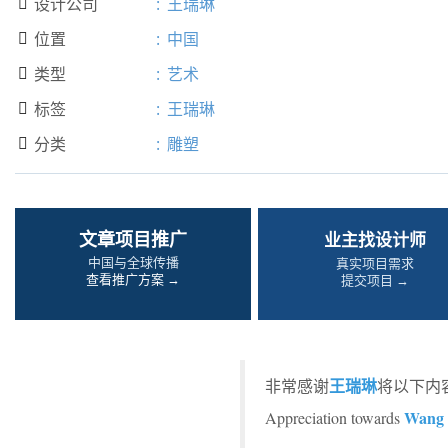
设计公司
:
王瑞琳

位置
:
中国

类型
:
艺术

标签
:
王瑞琳

分类
:
雕塑

文章项目推广
业主找设计师
中国与全球传播
真实项目需求
查看推广方案 →
提交项目 →
王瑞琳
非常感谢
将以下内容
Wang 
Appreciation towards