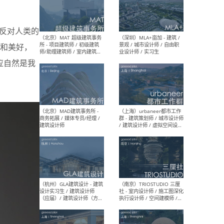
反对人类的
（杭州/青岛/上海/厦门/重
（上海
庆/成都）gad杰地设计 - 建
室 
和美好，
筑 / 设备 / 城市设计 / 室内 /
计师
幕墙 / BIM / 成本 / 工程 / 运
生
应自然是我
营 / 品牌 / 观点views / 实习
等
（北京）MAT 超级建筑事务
（深圳
所 - 项目建筑师 / 初级建筑
景观
师/助理建筑师 / 室内建筑师
业设
/ 实习生
（北京）MAD建筑事务所 -
（上
商务拓展 / 媒体专员/经理 /
群 
建筑设计师
/ 