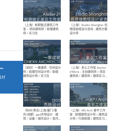
最新工作
按地区查看 ：
全部
|
北方
|
长江
|
华南
（上海）彬蔚致正建筑工作
（上海
室 – 项目建筑师 / 助理建筑
德佳
师 / 实习生
设计
广
选材
→
（深圳）一乘建筑 - 空间设计
（上
师 / 助理空间设计师 / 助理
d’M
建筑设计师 / 实习生
建筑
生 