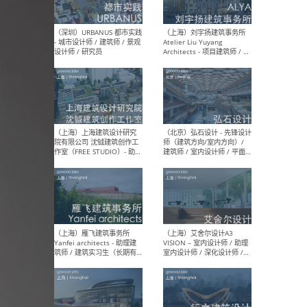
（北京）LOD朗奥建筑 - 资深
（杭
室内建筑师 / 产品研发及新
Bob
媒体运营设计师 / FF&E软装
/ 
设计师 / 深化设计师 / 实习
装设
生
（北京）SHUYAN design -
（上
项目负责人Project Manager
mea
/项目建筑师Project
/ 
Architect / 助理建筑师
师 
Assistant Architect / 创始
请）
人助理Founder's Assistant
/ 实习生Intern
（深圳）URBANUS 都市实践
（上
- 城市设计师 / 建筑师 / 景观
Atel