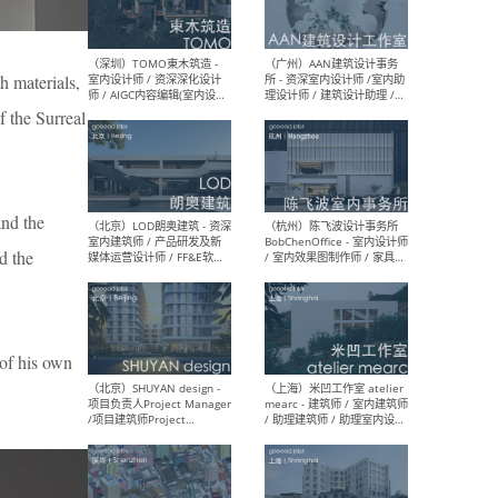
（南京/淮安）江苏美城建筑
（北
规划设计院有限公司 - 建筑方
务所
案设计师 / 商务经理 / 暖通
设计师 / 造价工程师
h materials,
f the Surreal
（大理）之间建筑
（西
and the
ArCONNECT – 项目建筑师 /
研究
建筑师 / 助理建筑师 / 室内
主创
nd the
设计师 / 实习生
景观
施工
 of his own
（深圳）TOMO東木筑造 -
（广
室内设计师 / 资深深化设计
所 
师 / AIGC内容编辑(室内设计
理设
方向) / 照明设计师 / 软装设
新媒
计师
生