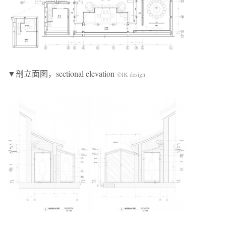
▼剖立面图，sectional elevation
©IK design