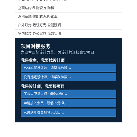
立面与内饰-陶瓷-伯陶科
泳池系统-装配式泳池-诺亚
户外灯光-景观灯光-森朝照明
室内软装-办公家具-海邦集团
项目对接服务
为业主匹配设计力量，为设计师连接真实项目
我是业主，我要找设计师
已有心仪设计师，请帮我搭线 →
没有选定设计师，请帮我推荐 →
我是设计师，我要接项目
非会员申请直购 · 699元/条 →
申请加入会员 · 最低89元/条 →
已缴纳年费会员登录入口 →