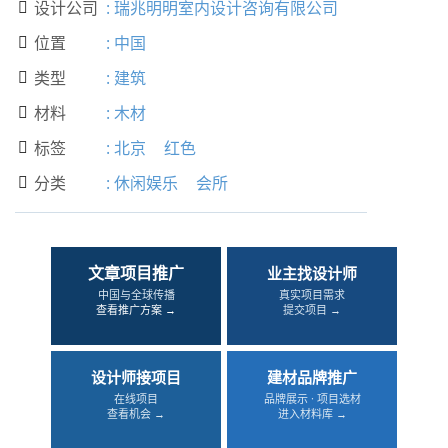
设计公司
:
瑞兆明明室内设计咨询有限公司

位置
:
中国

类型
:
建筑

材料
:
木材

标签
:
北京
红色

分类
:
休闲娱乐
会所

文章项目推广
业主找设计师
中国与全球传播
真实项目需求
查看推广方案 →
提交项目 →
设计师接项目
建材品牌推广
在线项目
品牌展示 · 项目选材
查看机会 →
进入材料库 →