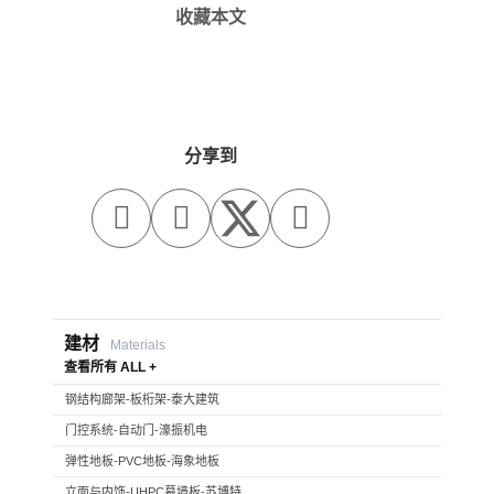
收藏本文
分享到



建材
Materials
查看所有 ALL +
钢结构廊架-板桁架-泰大建筑
门控系统-自动门-濠振机电
弹性地板-PVC地板-海象地板
立面与内饰-UHPC幕墙板-苏博特