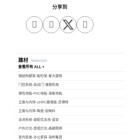
分享到



建材
Materials
查看所有 ALL +
钢结构廊架-板桁架-泰大建筑
门控系统-自动门-濠振机电
弹性地板-PVC地板-海象地板
立面与内饰-UHPC幕墙板-苏博特
立面与内饰-陶瓷-伯陶科
泳池系统-装配式泳池-诺亚
户外灯光-景观灯光-森朝照明
室内软装-办公家具-海邦集团