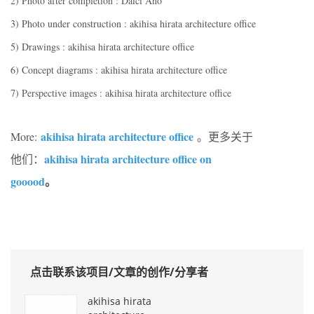
2) Photo after completion : Daici Ano
3) Photo under construction : akihisa hirata architecture office
5) Drawings : akihisa hirata architecture office
6) Concept diagrams : akihisa hirata architecture office
7) Perspective images : akihisa hirata architecture office
akihisa hirata architecture office
More:
。更多关于
akihisa hirata architecture office on
他们：
gooood
。
点击联系该项目/文章的创作/分享者
akihisa hirata