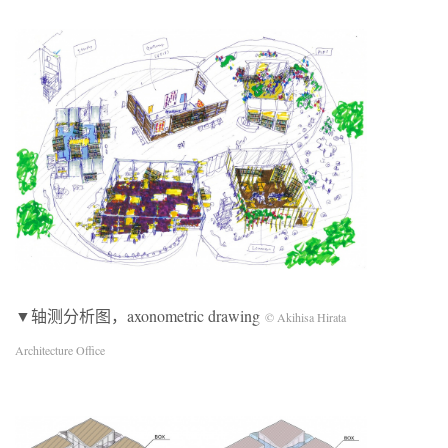
▼轴测分析图，axonometric drawing
© Akihisa Hirata
Architecture Office