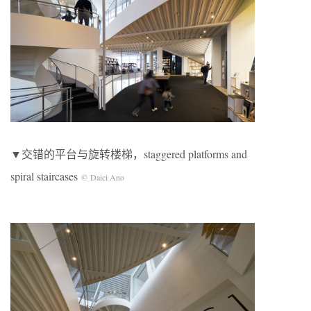
▼交错的平台与旋转楼梯，staggered platforms and
spiral staircases
©
Daici Ano