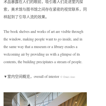
术品暴露在人们的眼前，吸引着人们走进室内探
索，美术馆与图书馆之间存在紧密的视觉联系，同
样起到了引导人流的效果。
The book shelves and works of art are visible through
the window, making people want to go inside, and in
the same way that a museum or a library exudes a
welcoming air by providing us with a glimpse of its
contents, the building precipitates a stream of people.
▼室内空间概览，overall of interior
©
Daici Ano