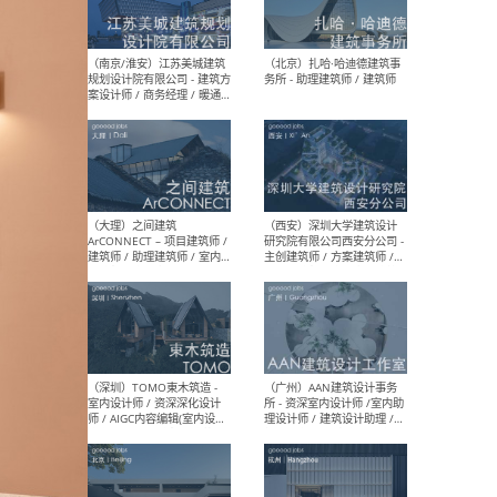
（杭州）GLA建筑设计 - 建筑
（南京
设计实习生 / 建筑设计师
社 
（应届）/ 建筑设计师（方案
执行
设计）/ 建筑设计师（施工
实习
图）/ 结构设计师 / 给排水设
计师
（上海）或者设计 OR
（上
Design - 室内主案设计师 /
室 -
室内设计师 / 施工图深化设
理建
计师 / 室内设计助理 / 新媒
实习
体运营
请）
（南京/淮安）江苏美城建筑
（北
规划设计院有限公司 - 建筑方
务所
案设计师 / 商务经理 / 暖通
设计师 / 造价工程师