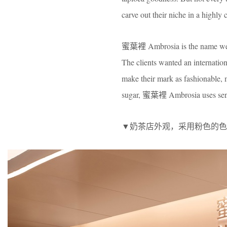
carve out their niche in a highly
蜜葉裡 Ambrosia is the name we ga
The clients wanted an internation
make their mark as fashionable, 
sugar, 蜜葉裡 Ambrosia uses sensor
▼奶茶店外观，采用粉色的色调，exterior v