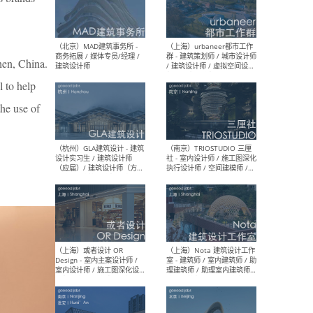
幕墙 / BIM / 成本 / 工程 / 运
生
营 / 品牌 / 观点views / 实习
等
en, China.
l to help
（北京）MAT 超级建筑事务
（深圳
所 - 项目建筑师 / 初级建筑
景观
the use of
师/助理建筑师 / 室内建筑师
业设
/ 实习生
（北京）MAD建筑事务所 -
（上
商务拓展 / 媒体专员/经理 /
群 
建筑设计师
/ 
师 