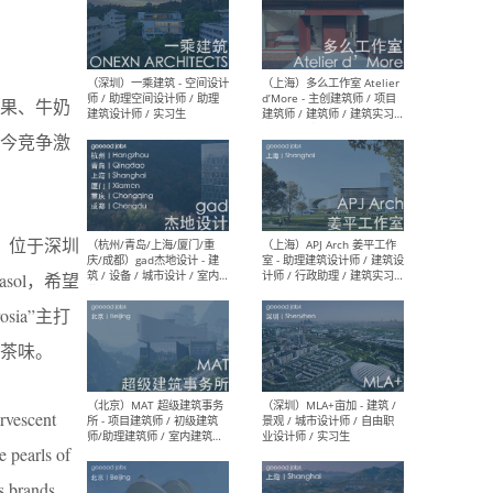
（上海）彬蔚致正建筑工作
（上海
室 – 项目建筑师 / 助理建筑
德佳
果、牛奶
师 / 实习生
设计
今竞争激
牌，位于深圳
（深圳）一乘建筑 - 空间设计
（上
师 / 助理空间设计师 / 助理
d’M
ol，希望
建筑设计师 / 实习生
建筑
生 
sia”主打
茶味。
ervescent
（杭州/青岛/上海/厦门/重
（上海
e pearls of
庆/成都）gad杰地设计 - 建
室 
筑 / 设备 / 城市设计 / 室内 /
计师
as brands