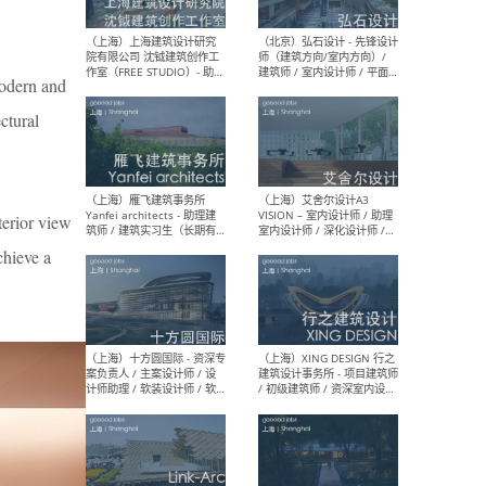
媒体运营设计师 / FF&E软装
/ 
设计师 / 深化设计师 / 实习
装设
生
modern and
ctural
（北京）SHUYAN design -
（上
项目负责人Project Manager
mea
/项目建筑师Project
/ 
Architect / 助理建筑师
师 
 view
Assistant Architect / 创始
请）
人助理Founder's Assistant
chieve a
/ 实习生Intern
（深圳）URBANUS 都市实践
（上
- 城市设计师 / 建筑师 / 景观
Atel
设计师 / 研究员
Arc
媒体
生（