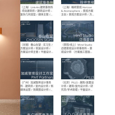
（上海）上海建筑设计研究
（北
院有限公司 沈钺建筑创作工
师（
作室（FREE STUDIO）- 助理
建筑
建筑师 / 驻场建筑师 / 实习
设计
生
实习
（上海）雁飞建筑事务所
（上
Yanfei architects - 助理建
VIS
筑师 / 建筑实习生（长期有
室内
效）
软装
（上海）十方圆国际 - 资深专
（上海
案负责人 / 主案设计师 / 设
建筑
计师助理 / 软装设计师 / 软
/ 
装设计师助理
师 