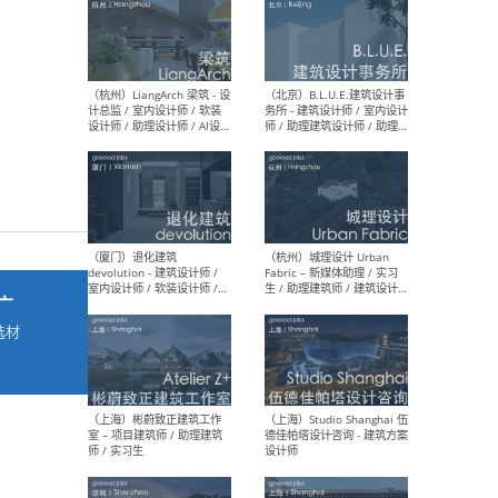
最新工作
按地区查看 ：
全部
|
北方
|
长江
|
华南
（杭州）LiangArch 梁筑 - 设
（北
计总监 / 室内设计师 / 软装
务所
设计师 / 助理设计师 / AI设计
师 
师 / 施工图深化设计师 / 品
室内
牌商务总助
广
选材
→
（厦门）退化建筑
（杭
devolution - 建筑设计师 /
Fab
室内设计师 / 软装设计师 /
生 
项目统筹 / 合伙人助理
师