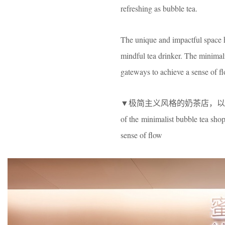
refreshing as bubble tea.
The unique and impactful space h
mindful tea drinker. The minimali
gateways to achieve a sense of fl
▼极简主义风格的奶茶店，以传统
of the minimalist bubble tea shop
sense of flow