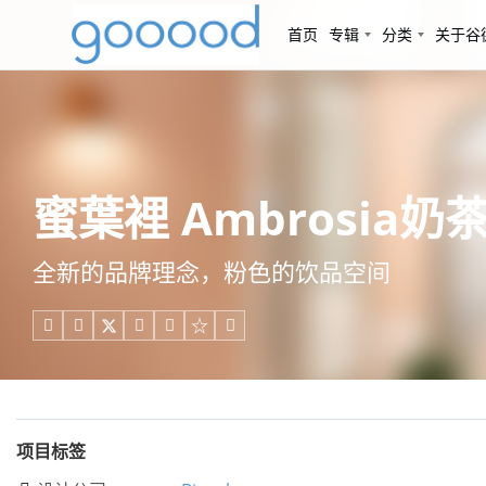
首页
专辑
分类
关于谷
蜜葉裡 Ambrosia奶茶
全新的品牌理念，粉色的饮品空间





项目标签