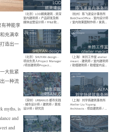
（大理）之间建筑
（西
只有神能享
ArCONNECT – 项目建筑师 /
研究
建筑师 / 助理建筑师 / 室内
主创
的和充满幸
设计师 / 实习生
景观
施工
打造出一
一大批紧
（深圳）TOMO東木筑造 -
（广
室内设计师 / 资深深化设计
所 
出一种流
师 / AIGC内容编辑(室内设计
理设
方向) / 照明设计师 / 软装设
新媒
计师
生
k myths, is
alance and
（北京）LOD朗奥建筑 - 资深
（杭
sweet and
室内建筑师 / 产品研发及新
Bob