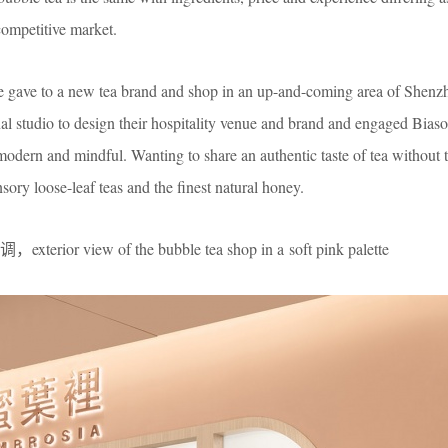
 competitive market.
ve to a new tea brand and shop in an up-and-coming area of Shenzh
al studio to design their hospitality venue and brand and engaged Biaso
modern and mindful. Wanting to share an authentic taste of tea without 
y loose-leaf teas and the finest natural honey.
iew of the bubble tea shop in a soft pink palette