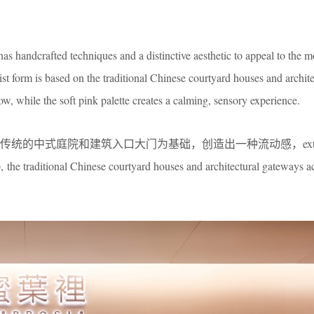
as handcrafted techniques and a distinctive aesthetic to appeal to the 
st form is based on the traditional Chinese courtyard houses and archite
ow, while the soft pink palette creates a calming, sensory experience.
的中式庭院和建筑入口大门为基础，创造出一种流动感，exterior
, the traditional Chinese courtyard houses and architectural gateways a