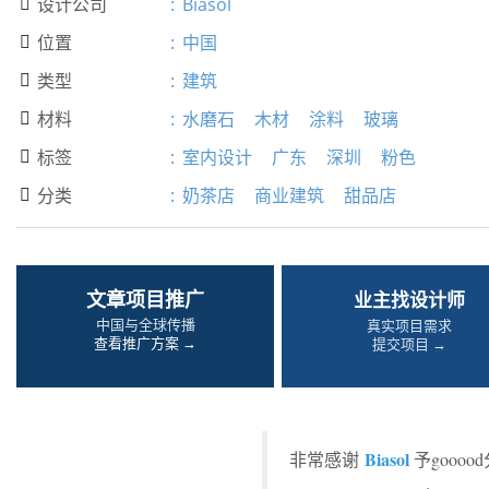
设计公司
:
Biasol

位置
:
中国

类型
:
建筑

材料
:
水磨石
木材
涂料
玻璃

标签
:
室内设计
广东
深圳
粉色

分类
:
奶茶店
商业建筑
甜品店

文章项目推广
业主找设计师
中国与全球传播
真实项目需求
查看推广方案 →
提交项目 →
Biasol
非常感谢
予gooo