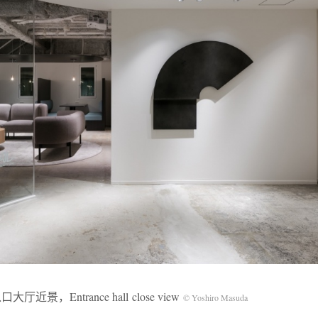
大厅近景，Entrance hall close view
© Yoshiro Masuda