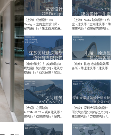
师 
（杭州）GLA建筑设计 - 建筑
（南京
设计实习生 / 建筑设计师
社 
（应届）/ 建筑设计师（方案
执行
设计）/ 建筑设计师（施工
实习
图）/ 结构设计师 / 给排水设
计师
（上海）或者设计 OR
（上
Design - 室内主案设计师 /
室 -
室内设计师 / 施工图深化设
理建
计师 / 室内设计助理 / 新媒
实习
体运营
请）