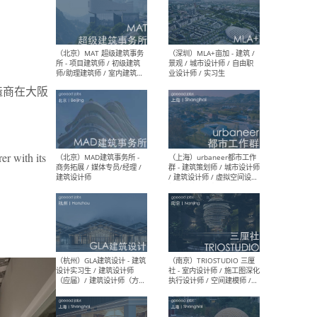
（杭州/青岛/上海/厦门/重
（上海
庆/成都）gad杰地设计 - 建
室 
筑 / 设备 / 城市设计 / 室内 /
计师
幕墙 / BIM / 成本 / 工程 / 运
生
制造商在大阪
营 / 品牌 / 观点views / 实习
等
r with its
（北京）MAT 超级建筑事务
（深圳
所 - 项目建筑师 / 初级建筑
景观
师/助理建筑师 / 室内建筑师
业设
/ 实习生
（北京）MAD建筑事务所 -
（上
商务拓展 / 媒体专员/经理 /
群 
建筑设计师
/ 