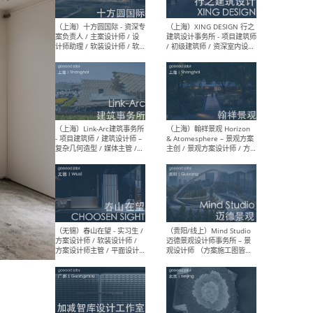
设计师 / 研究员
Arc
媒体
生（
（上海）上海建筑设计研究
（北
院有限公司 沈钺建筑创作工
师（
作室（FREE STUDIO）- 助理
建筑
建筑师 / 驻场建筑师 / 实习
设计
生
实习
（上海）雁飞建筑事务所
（上
Yanfei architects - 助理建
VIS
筑师 / 建筑实习生（长期有
室内
效）
软装