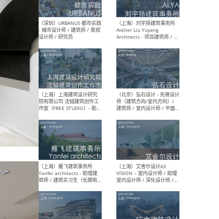
（北京）LOD朗奥建筑 - 资深
（杭
室内建筑师 / 产品研发及新
Bob
媒体运营设计师 / FF&E软装
/ 
设计师 / 深化设计师 / 实习
装设
生
（北京）SHUYAN design -
（上
项目负责人Project Manager
mea
/项目建筑师Project
/ 
Architect / 助理建筑师
师 
Assistant Architect / 创始
请）
人助理Founder's Assistant
/ 实习生Intern
（深圳）URBANUS 都市实践
（上
- 城市设计师 / 建筑师 / 景观
Atel