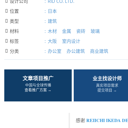
设计公司
:
RID CO. LTD.

位置
:
日本

类型
:
建筑

材料
:
木材
金属
瓷砖
玻璃

标签
:
大阪
室内设计

分类
:
办公室
办公建筑
商业建筑

文章项目推广
业主找设计师
中国与全球传播
真实项目需求
查看推广方案 →
提交项目 →
REIICHI IKEDA D
感谢