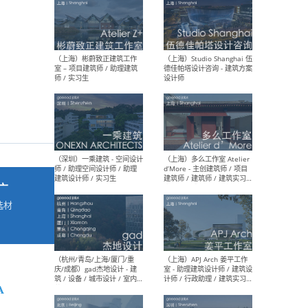
最新工作
按地区查看 ：
全部
|
北方
|
长江
|
华南
（上海）彬蔚致正建筑工作
（上海
室 – 项目建筑师 / 助理建筑
德佳
师 / 实习生
设计
广
选材
→
（深圳）一乘建筑 - 空间设计
（上
师 / 助理空间设计师 / 助理
d’M
建筑设计师 / 实习生
建筑
生 
A