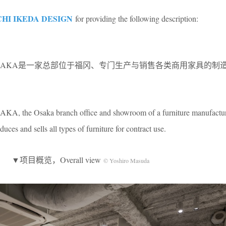
CHI IKEDA DESIGN
for providing the following description:
LACE OSAKA是一家总部位于福冈、专门生产与销售各类商用家具的
he Osaka branch office and showroom of a furniture manufacture
ces and sells all types of furniture for contract use.
▼项目概览，Overall view
© Yoshiro Masuda