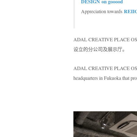
DESIGN on gooood
REII
Appreciation towards
ADAL CREATIVE P
设立的分公司及展示厅。
ADAL CREATIVE PLACE OSAKA, t
headquarters in Fukuoka that produ