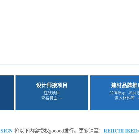
设计师接项目
建材品牌推
在线项目
品牌展示 · 项目
查看机会 →
进入材料库 
ESIGN
REIICHI IKED
将以下内容授权gooood发行。更多请至：