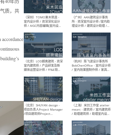
有40年历
（南京/淮安）江苏美城建筑
（北
气质，共
规划设计院有限公司 - 建筑方
务所
案设计师 / 商务经理 / 暖通
设计师 / 造价工程师
in accordance
 continuous
（大理）之间建筑
（西
building’s
ArCONNECT – 项目建筑师 /
研究
建筑师 / 助理建筑师 / 室内
主创
设计师 / 实习生
景观
施工
（深圳）TOMO東木筑造 -
（广
室内设计师 / 资深深化设计
所 
师 / AIGC内容编辑(室内设计
理设
方向) / 照明设计师 / 软装设
新媒
计师
生