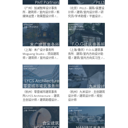
（上海）十方圆国际 - 资深专
（上海
案负责人 / 主案设计师 / 设
建筑
计师助理 / 软装设计师 / 软
/ 
装设计师助理
师 
（上海）Link-Arc建筑事务所
（上
- 项目建筑师 / 建筑设计师 –
& A
复杂几何造型 / 媒体主管 /
主创
学术研究专员 / 实习生计划
案深
软装
（方
（无锡）春山在望 - 实习生 /
（贵阳
方案设计师 / 软装设计师 /
迈德
方案设计师主管 / 平面设计
观设
师
可）