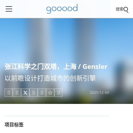
搜索
张江科学之门双塔，上海 / Gensler
以前瞻设计打造城市的创新引擎
2025-12-04





项目标签