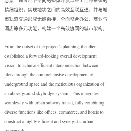
愿景：通过地下空间的整体开发与地上连廊系统的
精细组织，实现地块之间的高效互联互通，并与城
市轨道交通形成无缝衔接，全面整合办公、商业与
酒店等多元功能，构建一个高效协同的城市架构。
From the outset of the project’s planning, the client
established a forward-looking overall development
vision: to achieve efficient interconnection between
plots through the comprehensive development of
underground space and the meticulous organization of
an above-ground skybridge system . This integrates
seamlessly with urban subway transit, fully combining
diverse functions like offices, commerce, and hotels to
construct a highly efficient and synergistic urban
framework.