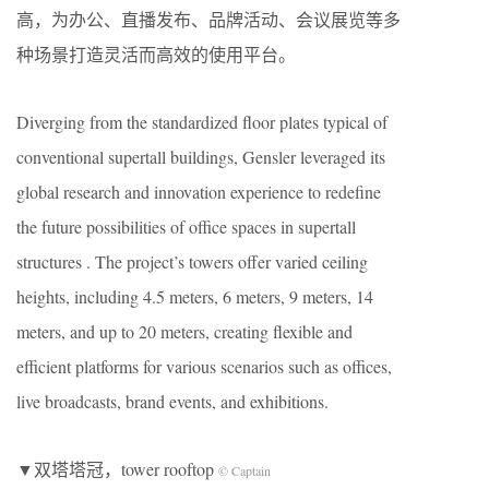
高，为办公、直播发布、品牌活动、会议展览等多
种场景打造灵活而高效的使用平台。
Diverging from the standardized floor plates typical of
conventional supertall buildings, Gensler leveraged its
global research and innovation experience to redefine
the future possibilities of office spaces in supertall
structures . The project’s towers offer varied ceiling
heights, including 4.5 meters, 6 meters, 9 meters, 14
meters, and up to 20 meters, creating flexible and
efficient platforms for various scenarios such as offices,
live broadcasts, brand events, and exhibitions.
▼双塔塔冠，tower rooftop
© Captain