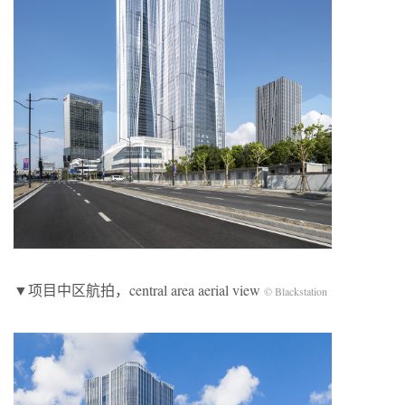
▼项目中区航拍，central area aerial view
© Blackstation