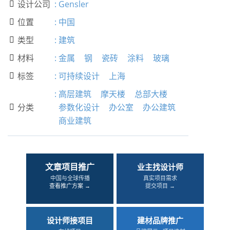
设计公司
:
Gensler

位置
:
中国

类型
:
建筑

材料
:
金属
钢
瓷砖
涂料
玻璃

标签
:
可持续设计
上海

:
高层建筑
摩天楼
总部大楼
分类
参数化设计
办公室
办公建筑

商业建筑
文章项目推广
业主找设计师
中国与全球传播
真实项目需求
查看推广方案 →
提交项目 →
设计师接项目
建材品牌推广