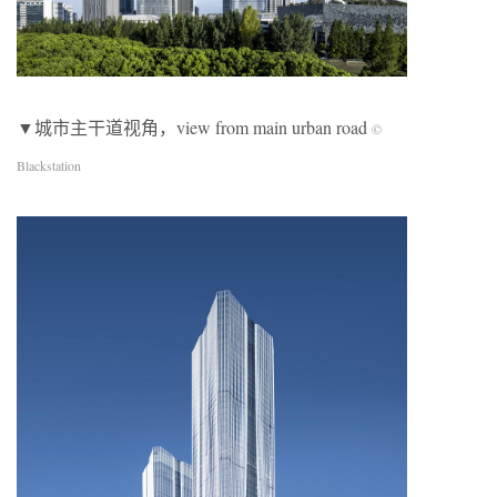
▼城市主干道视角，view from main urban road
©
Blackstation