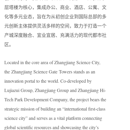
层塔楼为核心，集成办公、商业、酒店、公寓、文
化等多元业态，旨在为从初创企业到国际总部的多
元创新主体提供灵活多样的空间，致力于打造一个
产城深度融合、宜业宜居、充满活力的现代都市社
区。
Located in the core area of Zhangjiang Science City,
the Zhangjiang Science Gate Towers stands as an
innovation portal to the world. Co-developed by
Lujiazui Group, Zhangjiang Group and Zhangjiang Hi-
Tech Park Development Company, the project bears the
strategic mission of building an “international first-class
science city” and serves as a vital platform connecting
global scientific resources and showcasing the city’s