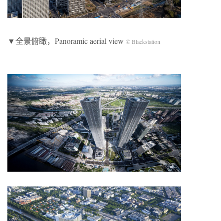
▼全景俯瞰，Panoramic aerial view
© Blackstation