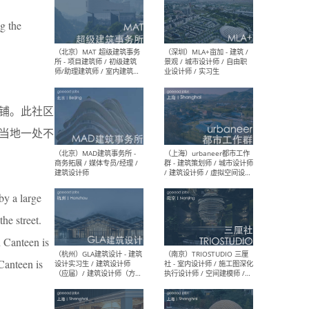
ng the
（杭州/青岛/上海/厦门/重
（上海
庆/成都）gad杰地设计 - 建
室 
筑 / 设备 / 城市设计 / 室内 /
计师
幕墙 / BIM / 成本 / 工程 / 运
生
营 / 品牌 / 观点views / 实习
等
铺。此社区
当地一处不
（北京）MAT 超级建筑事务
（深圳
所 - 项目建筑师 / 初级建筑
景观
师/助理建筑师 / 室内建筑师
业设
/ 实习生
by a large
he street.
n Canteen is
 Canteen is
（北京）MAD建筑事务所 -
（上
商务拓展 / 媒体专员/经理 /
群 
建筑设计师
/ 