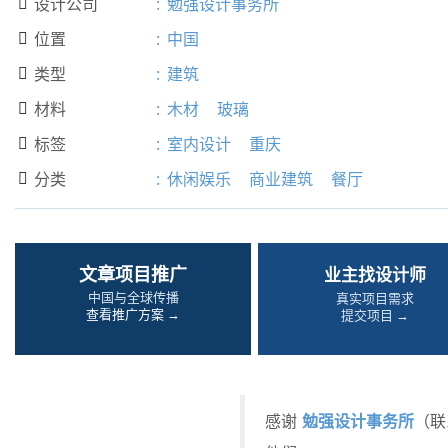
设计公司
:
勉强设计事务所

位置
:
中国

类型
:
建筑

材料
:
木材
玻璃

标签
:
室内设计
重庆

分类
:
休闲娱乐
商业建筑
餐厅

文章项目推广
业主找设计师
中国与全球传播
真实项目需求
查看推广方案 →
提交项目 →
勉强设计事务所
感谢
（联