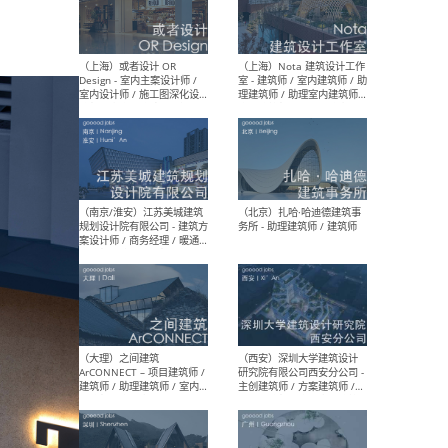
师 
（杭州）GLA建筑设计 - 建筑
（南京
设计实习生 / 建筑设计师
社 
（应届）/ 建筑设计师（方案
执行
设计）/ 建筑设计师（施工
实习
图）/ 结构设计师 / 给排水设
计师
（上海）或者设计 OR
（上
Design - 室内主案设计师 /
室 -
室内设计师 / 施工图深化设
理建
计师 / 室内设计助理 / 新媒
实习
体运营
请）