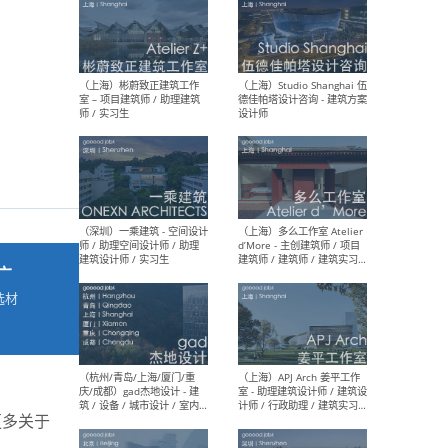
最新工作
按地区查看 ：
全部
|
北方
|
长江
|
华南
（上海）彬蔚致正建筑工作
（上海
室 – 项目建筑师 / 助理建筑
德佳
师 / 实习生
设计
广
选材
→
（深圳）一乘建筑 - 空间设计
（上
师 / 助理空间设计师 / 助理
d’M
建筑设计师 / 实习生
建筑
生 
更多关于