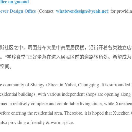
fice on gooood
ver Design Office
whateverdesign@yeah.net
(Contact:
) for providi
域街社区之中，周围分布大量中高层居民楼，沿街开着各类独立店
。“学珍食堂”正好坐落在进入居民区前的道路转角处。希望成为
空间。
he community of Shangyu Street in Yubei, Chongqing. It is surrounded 
sidential buildings, with various independent shops are opening along t
med a relatively complete and comfortable living circle, while Xuezhe
before entering the residential area. Therefore, it is hoped that Xuezhen
 also providing a friendly & warm space.