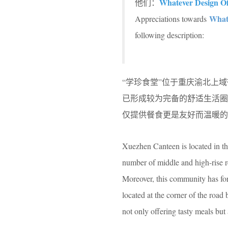
Whatever Design Of
他们：
Whate
Appreciations towards
following description:
“学珍食堂”位于重庆渝北上
已形成较为完备的舒适生活圈
仅提供餐食更是友好而温暖的
Xuezhen Canteen is located in t
number of middle and high-rise re
Moreover, this community has for
located at the corner of the road 
not only offering tasty meals but