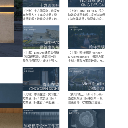
设计师 / 研究员
Arc
媒体
生（
（上海）上海建筑设计研究
（北
院有限公司 沈钺建筑创作工
师（
作室（FREE STUDIO）- 助理
建筑
建筑师 / 驻场建筑师 / 实习
设计
生
实习
（上海）雁飞建筑事务所
（上
Yanfei architects - 助理建
VIS
筑师 / 建筑实习生（长期有
室内
效）
软装