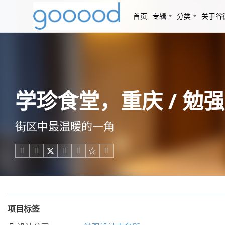
首页
专辑
分类
关于谷
学珍食堂，重庆 / 勉
街区中最温暖的一角





项目标签