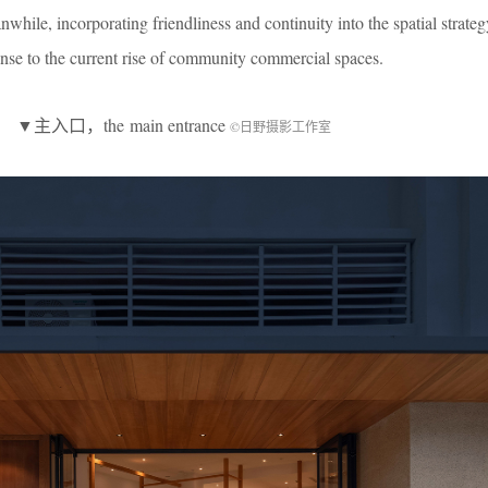
while, incorporating friendliness and continuity into the spatial strategy 
nse to the current rise of community commercial spaces.
▼主入口，the main entrance
©日野摄影工作室