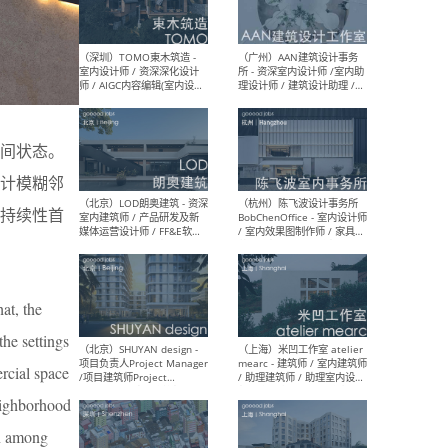
（南京/淮安）江苏美城建筑
（北
规划设计院有限公司 - 建筑方
务所
案设计师 / 商务经理 / 暖通
设计师 / 造价工程师
间状态。
计模糊邻
（大理）之间建筑
（西
ArCONNECT – 项目建筑师 /
研究
持续性首
建筑师 / 助理建筑师 / 室内
主创
设计师 / 实习生
景观
施工
at, the
the settings
（深圳）TOMO東木筑造 -
（广
ercial space
室内设计师 / 资深深化设计
所 
师 / AIGC内容编辑(室内设计
理设
neighborhood
方向) / 照明设计师 / 软装设
新媒
计师
生
on among