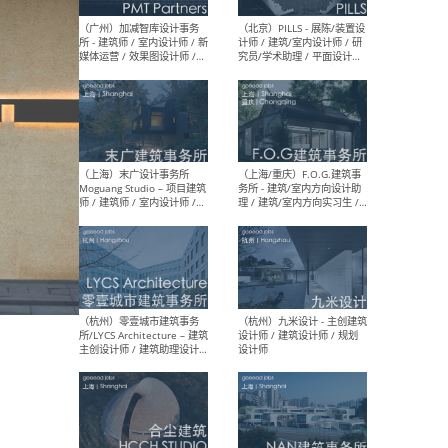
（上海）十方圆国际 - 资深专
（上海
案负责人 / 主案设计师 / 设
建筑
计师助理 / 软装设计师 / 软
/ 
装设计师助理
师 
（上海）Link-Arc建筑事务所
（上
- 项目建筑师 / 建筑设计师 –
& A
复杂几何造型 / 媒体主管 /
主创
学术研究专员 / 实习生计划
案深
软装
（方
（无锡）春山在望 - 实习生 /
（贵阳
方案设计师 / 软装设计师 /
迈德
方案设计师主管 / 平面设计
观设
师
可）