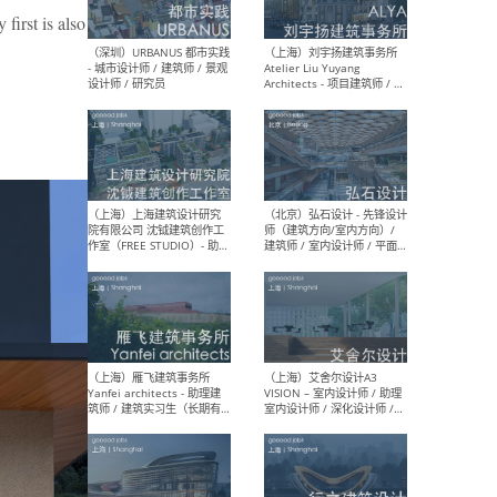
first is also
（北京）LOD朗奥建筑 - 资深
（杭
室内建筑师 / 产品研发及新
Bob
媒体运营设计师 / FF&E软装
/ 
设计师 / 深化设计师 / 实习
装设
生
（北京）SHUYAN design -
（上
项目负责人Project Manager
mea
/项目建筑师Project
/ 
Architect / 助理建筑师
师 
Assistant Architect / 创始
请）
人助理Founder's Assistant
/ 实习生Intern
（深圳）URBANUS 都市实践
（上
- 城市设计师 / 建筑师 / 景观
Atel