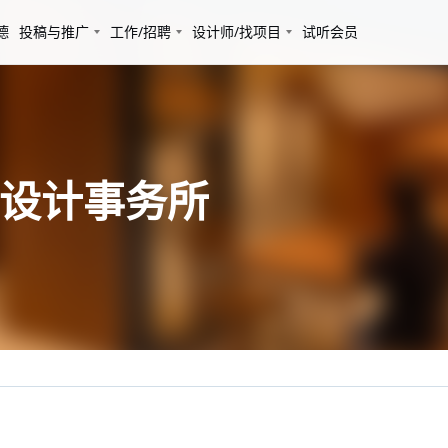
德
投稿与推广
工作/招聘
设计师/找项目
试听会员
强设计事务所