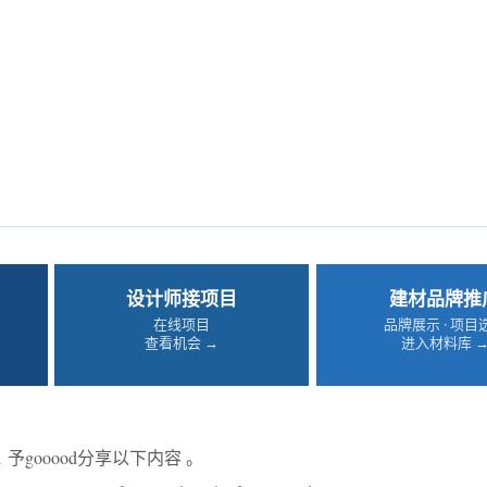
设计师接项目
建材品牌推
在线项目
品牌展示 · 项目
查看机会 →
进入材料库 
A
予gooood分享以下内容 。