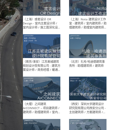
师 
（杭州）GLA建筑设计 - 建筑
（南京
设计实习生 / 建筑设计师
社 
（应届）/ 建筑设计师（方案
执行
设计）/ 建筑设计师（施工
实习
图）/ 结构设计师 / 给排水设
计师
（上海）或者设计 OR
（上
Design - 室内主案设计师 /
室 -
室内设计师 / 施工图深化设
理建
计师 / 室内设计助理 / 新媒
实习
体运营
请）