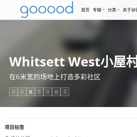
首页
专辑
分类
关于谷
Whitsett West小屋村
在6米宽的场地上打造多彩社区





项目标签