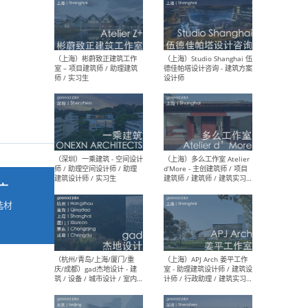
最新工作
按地区查看 ：
全部
|
北方
|
长江
|
华南
（上海）彬蔚致正建筑工作
（上海
室 – 项目建筑师 / 助理建筑
德佳
师 / 实习生
设计
广
选材
→
（深圳）一乘建筑 - 空间设计
（上
师 / 助理空间设计师 / 助理
d’M
建筑设计师 / 实习生
建筑
生 