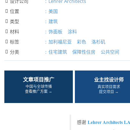
设计公司
:
Lehrer Architects

位置
:
美国

类型
:
建筑

材料
:
饰面板
涂料

标签
:
加利福尼亚
彩色
洛杉矶

分类
:
住宅建筑
保障性住房
公共空间

文章项目推广
业主找设计师
中国与全球传播
真实项目需求
查看推广方案 →
提交项目 →
Lehrer Architects L
感谢