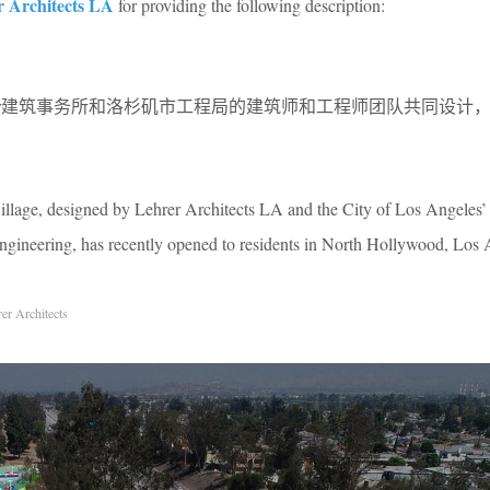
r Architects LA
for providing the following description:
庄由Lehrer建筑事务所和洛杉矶市工程局的建筑师和工程师团队共同设
lage, designed by Lehrer Architects LA and the City of Los Angeles’ 
ngineering, has recently opened to residents in North Hollywood, Los 
er Architects