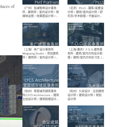
places of
（上海）十方圆国际 - 资深专
（上海
案负责人 / 主案设计师 / 设
建筑
计师助理 / 软装设计师 / 软
/ 
装设计师助理
师 
（上海）Link-Arc建筑事务所
（上
- 项目建筑师 / 建筑设计师 –
& A
复杂几何造型 / 媒体主管 /
主创
学术研究专员 / 实习生计划
案深
软装
（方
（无锡）春山在望 - 实习生 /
（贵阳
方案设计师 / 软装设计师 /
迈德
方案设计师主管 / 平面设计
观设
师
可）