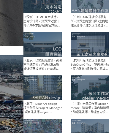
（南京/淮安）江苏美城建筑
（北
规划设计院有限公司 - 建筑方
务所
案设计师 / 商务经理 / 暖通
设计师 / 造价工程师
（大理）之间建筑
（西
ArCONNECT – 项目建筑师 /
研究
建筑师 / 助理建筑师 / 室内
主创
设计师 / 实习生
景观
施工
（深圳）TOMO東木筑造 -
（广
室内设计师 / 资深深化设计
所 
师 / AIGC内容编辑(室内设计
理设
方向) / 照明设计师 / 软装设
新媒
计师
生