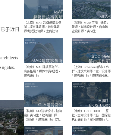
（杭州/青岛/上海/厦门/重
（上海
庆/成都）gad杰地设计 - 建
室 
计，已于近日
筑 / 设备 / 城市设计 / 室内 /
计师
幕墙 / BIM / 成本 / 工程 / 运
生
营 / 品牌 / 观点views / 实习
等
architects
Angeles.
（北京）MAT 超级建筑事务
（深圳
所 - 项目建筑师 / 初级建筑
景观
师/助理建筑师 / 室内建筑师
业设
/ 实习生
（北京）MAD建筑事务所 -
（上
商务拓展 / 媒体专员/经理 /
群 
建筑设计师
/ 