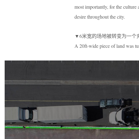
most importantly, for the culture
desire throughout the city.
▼6米宽的场地被转变为一个
A 20ft-wide piece of land was t