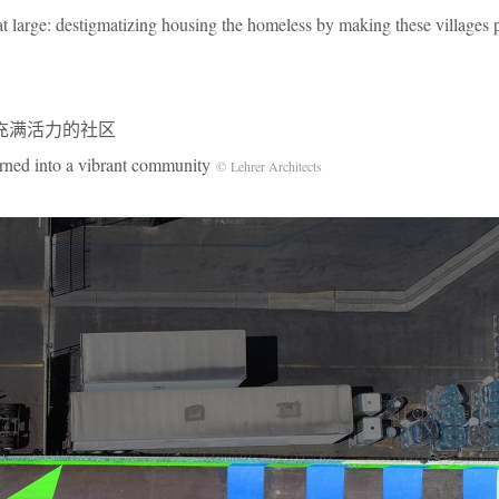
 at large: destigmatizing housing the homeless by making these villages 
充满活力的社区
urned into a vibrant community
© Lehrer Architects