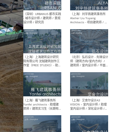
（北京）LOD朗奥建筑 - 资深
（杭
室内建筑师 / 产品研发及新
Bob
媒体运营设计师 / FF&E软装
/ 
设计师 / 深化设计师 / 实习
装设
生
（北京）SHUYAN design -
（上
项目负责人Project Manager
mea
/项目建筑师Project
/ 
Architect / 助理建筑师
师 
Assistant Architect / 创始
请）
人助理Founder's Assistant
/ 实习生Intern
（深圳）URBANUS 都市实践
（上
- 城市设计师 / 建筑师 / 景观
Atel