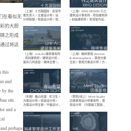
设计师 / 研究员
Arc
媒体
生（
们在看似无
彩的大胆
随之形成
（上海）上海建筑设计研究
（北
通过将这
院有限公司 沈钺建筑创作工
师（
作室（FREE STUDIO）- 助理
建筑
建筑师 / 驻场建筑师 / 实习
设计
生
实习
 this
ban and
y by the
（上海）雁飞建筑事务所
（上
Yanfei architects - 助理建
VIS
ban site
筑师 / 建筑实习生（长期有
室内
效）
软装
lor and a
cal
, and perhaps