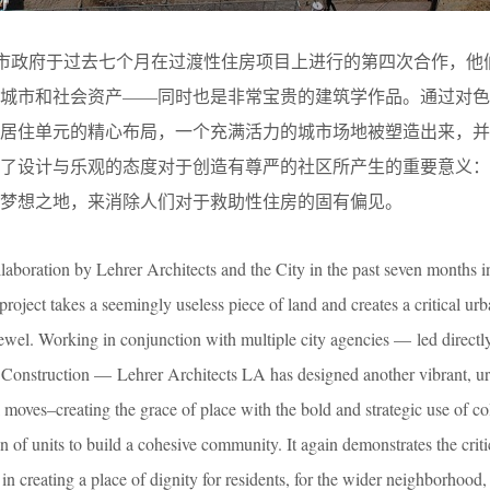
务所和市政府于过去七个月在过渡性住房项目上进行的第四次合作，他
的城市和社会资产——同时也是非常宝贵的建筑学作品。通过对色
对居住单元的精心布局，一个充满活力的城市场地被塑造出来，并
明了设计与乐观的态度对于创造有尊严的社区所产生的重要意义：
梦想之地，来消除人们对于救助性住房的固有偏见。
ollaboration by Lehrer Architects and the City in the past seven months in
project takes a seemingly useless piece of land and creates a critical ur
 jewel. Working in conjunction with multiple city agencies — led directl
Construction — Lehrer Architects LA has designed another vibrant, ur
al moves–creating the grace of place with the bold and strategic use of co
n of units to build a cohesive community. It again demonstrates the criti
in creating a place of dignity for residents, for the wider neighborhood