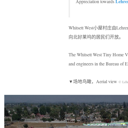
Lehre
Appreciation towards
Whitsett West小屋村
向北好莱坞的居民们开放。
The Whitsett West Tiny Home Vil
and engineers in the Bureau of E
▼场地鸟瞰，Aerial view
© Lehr