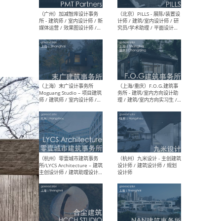
（上海）十方圆国际 - 资深专
（上海
案负责人 / 主案设计师 / 设
建筑
计师助理 / 软装设计师 / 软
/ 
装设计师助理
师 
（上海）Link-Arc建筑事务所
（上
- 项目建筑师 / 建筑设计师 –
& A
复杂几何造型 / 媒体主管 /
主创
学术研究专员 / 实习生计划
案深
软装
（方
（无锡）春山在望 - 实习生 /
（贵阳
方案设计师 / 软装设计师 /
迈德
方案设计师主管 / 平面设计
观设
师
可）