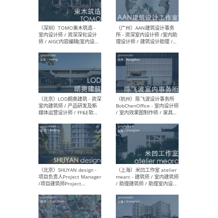
（南京/淮安）江苏美城建筑
（北
规划设计院有限公司 - 建筑方
务所
案设计师 / 商务经理 / 暖通
设计师 / 造价工程师
（大理）之间建筑
（西
ArCONNECT – 项目建筑师 /
研究
建筑师 / 助理建筑师 / 室内
主创
设计师 / 实习生
景观
施工
（深圳）TOMO東木筑造 -
（广
室内设计师 / 资深深化设计
所 
师 / AIGC内容编辑(室内设计
理设
方向) / 照明设计师 / 软装设
新媒
计师
生