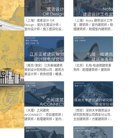
师 
（杭州）GLA建筑设计 - 建筑
（南京
设计实习生 / 建筑设计师
社 
（应届）/ 建筑设计师（方案
执行
设计）/ 建筑设计师（施工
实习
图）/ 结构设计师 / 给排水设
计师
（上海）或者设计 OR
（上
Design - 室内主案设计师 /
室 -
室内设计师 / 施工图深化设
理建
计师 / 室内设计助理 / 新媒
实习
体运营
请）