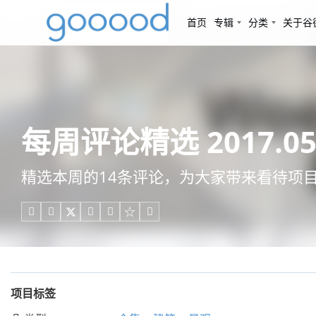
首页
专辑
分类
关于谷
每周评论精选 2017.05.0
精选本周的14条评论，为大家带来看待项





项目标签