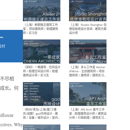
最新工作
按地区查看 ：
全部
|
北方
|
长江
|
华南
广
选材
（上海）彬蔚致正建筑工作
（上海
→
室 – 项目建筑师 / 助理建筑
德佳
师 / 实习生
设计
不尽相
的成长。何
（深圳）一乘建筑 - 空间设计
（上
师 / 助理空间设计师 / 助理
d’M
建筑设计师 / 实习生
建筑
生 
ifferent
pectives. Why