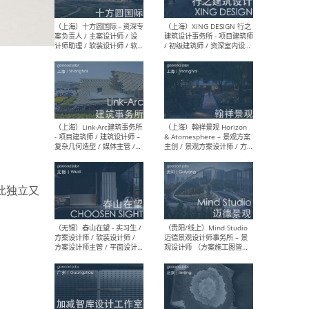
设计师 / 研究员
Arc
媒体
生（
（上海）上海建筑设计研究
（北
院有限公司 沈钺建筑创作工
师（
作室（FREE STUDIO）- 助理
建筑
建筑师 / 驻场建筑师 / 实习
设计
生
实习
此独立又
（上海）雁飞建筑事务所
（上
Yanfei architects - 助理建
VIS
筑师 / 建筑实习生（长期有
室内
效）
软装