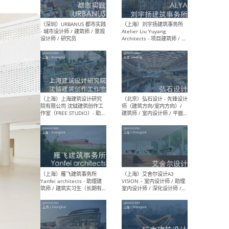
（北京）LOD朗奥建筑 - 资深
（杭
室内建筑师 / 产品研发及新
Bob
媒体运营设计师 / FF&E软装
/ 
设计师 / 深化设计师 / 实习
装设
生
（北京）SHUYAN design -
（上
项目负责人Project Manager
mea
/项目建筑师Project
/ 
Architect / 助理建筑师
师 
Assistant Architect / 创始
请）
人助理Founder's Assistant
/ 实习生Intern
（深圳）URBANUS 都市实践
（上
- 城市设计师 / 建筑师 / 景观
Atel