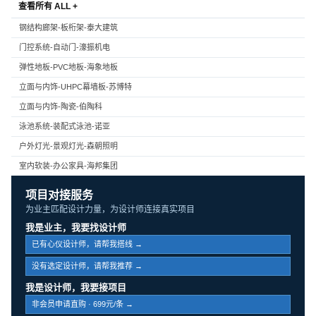
查看所有 ALL +
钢结构廊架-板桁架-泰大建筑
门控系统-自动门-濠振机电
弹性地板-PVC地板-海象地板
立面与内饰-UHPC幕墙板-苏博特
立面与内饰-陶瓷-伯陶科
泳池系统-装配式泳池-诺亚
户外灯光-景观灯光-森朝照明
室内软装-办公家具-海邦集团
项目对接服务
为业主匹配设计力量，为设计师连接真实项目
我是业主，我要找设计师
已有心仪设计师，请帮我搭线 →
没有选定设计师，请帮我推荐 →
我是设计师，我要接项目
非会员申请直购 · 699元/条 →