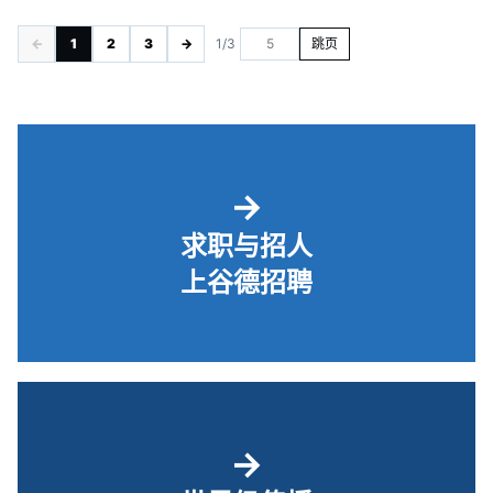
←
1
2
3
→
1/3
跳页
→
求职与招人
上谷德招聘
→