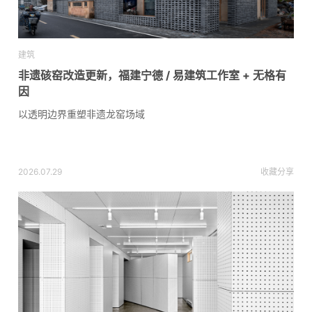
建筑
非遗硋窑改造更新，福建宁德 / 易建筑工作室 + 无格有
因
以透明边界重塑非遗龙窑场域
2026.07.29
收藏
分享