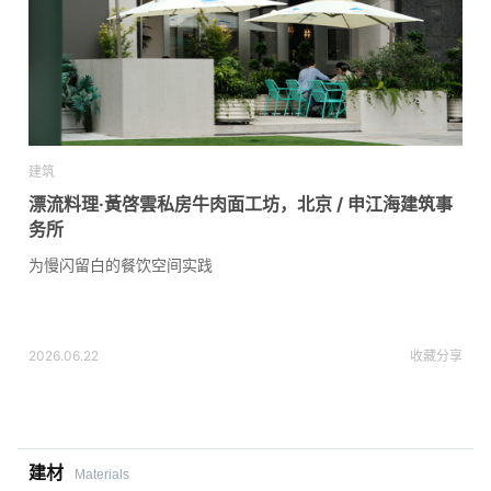
建筑
漂流料理·黃啓雲私房牛肉面工坊，北京 / 申江海建筑事
务所
为慢闪留白的餐饮空间实践
2026.06.22
收藏
分享
建材
Materials