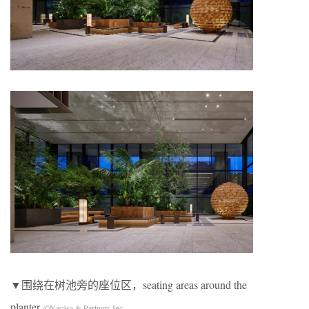
▼围绕在树池旁的座位区，seating areas around the
planter
©Nacása & Partners Inc.