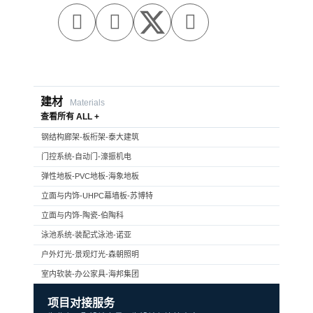



建材
Materials
查看所有 ALL +
钢结构廊架-板桁架-泰大建筑
门控系统-自动门-濠振机电
弹性地板-PVC地板-海象地板
立面与内饰-UHPC幕墙板-苏博特
立面与内饰-陶瓷-伯陶科
泳池系统-装配式泳池-诺亚
户外灯光-景观灯光-森朝照明
室内软装-办公家具-海邦集团
项目对接服务