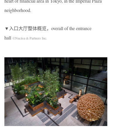
heart of financial area in Tokyo, in the Imperial Plaza
neighborhood.
▼入口大厅整体概览，overall of the entrance
hall
©Nacása & Partners Inc.