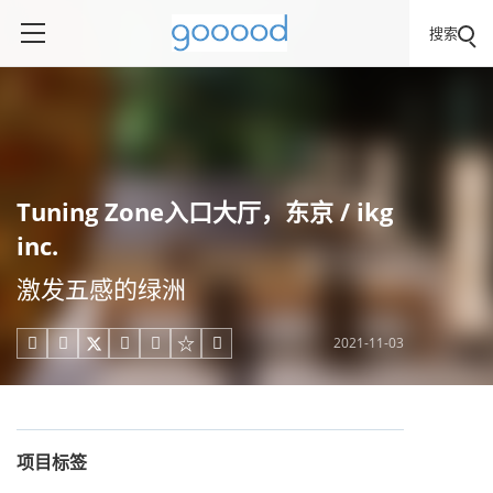
搜索
Tuning Zone入口大厅，东京 / ikg
inc.
激发五感的绿洲
2021-11-03





项目标签