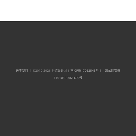
关于我们
｜ ©2010-2026 谷德设计网 |
京ICP备17062545号-1
|
京公网安备
11010502061450号