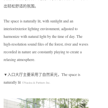
出轻松舒适的氛围。
The space is naturally lit, with sunlight and an
interior/exterior lighting environment, adjusted to
harmonize with natural light by the time of day. The
high-resolution sound files of the forest, river and waves
recorded in nature are constantly playing to create a
relaxing atmosphere.
▼入口大厅主要采用了自然采光，The space is
naturally lit
©Nacása & Partners Inc.