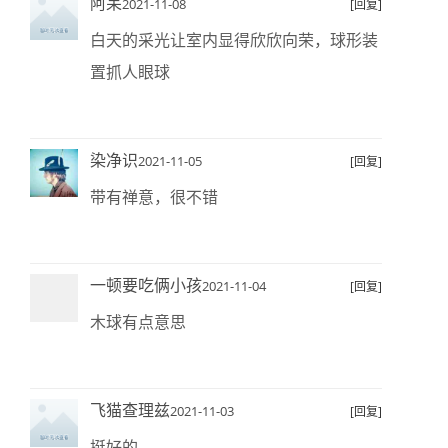
阿呆
2021-11-08
[回复]
白天的采光让室内显得欣欣向荣，球形装
置抓人眼球
染净识
2021-11-05
[回复]
带有禅意，很不错
一顿要吃俩小孩
2021-11-04
[回复]
木球有点意思
飞猫查理兹
2021-11-03
[回复]
挺好的