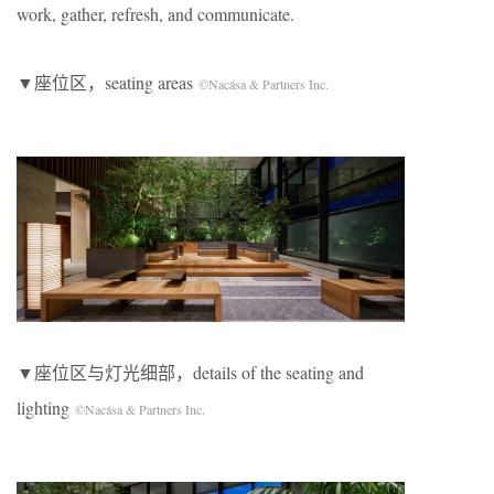
work, gather, refresh, and communicate.
▼座位区，seating areas
©Nacása & Partners Inc.
▼座位区与灯光细部，details of the seating and
lighting
©Nacása & Partners Inc.