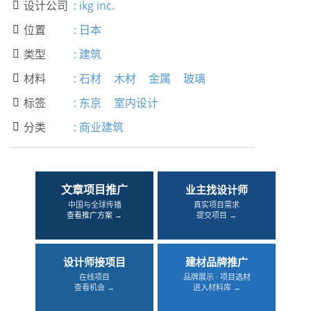
设计公司
:
ikg inc.

位置
:
日本

类型
:
建筑

材料
:
石材
木材
金属
玻璃

标签
:
东京
室内设计

分类
:
商业建筑

文章项目推广
业主找设计师
中国与全球传播
真实项目需求
查看推广方案 →
提交项目 →
设计师接项目
建材品牌推广
在线项目
品牌展示 · 项目选材
查看机会 →
进入材料库 →