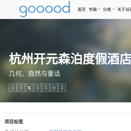
首页
专辑
分类
关于谷
杭州开元森泊度假酒店
几何、自然与童话





项目标签