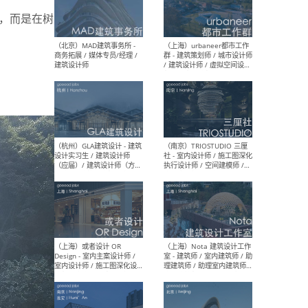
幕墙 / BIM / 成本 / 工程 / 运
生
营 / 品牌 / 观点views / 实习
，而是在树
等
（北京）MAT 超级建筑事务
（深圳
所 - 项目建筑师 / 初级建筑
景观
师/助理建筑师 / 室内建筑师
业设
/ 实习生
（北京）MAD建筑事务所 -
（上
商务拓展 / 媒体专员/经理 /
群 
建筑设计师
/ 
师 