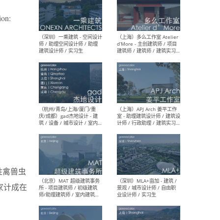
ion:
（上海）彬蔚致正建筑工作
（上海
室 – 项目建筑师 / 助理建筑
德佳
师 / 实习生
设计
（深圳）一乘建筑 - 空间设计
（上
师 / 助理空间设计师 / 助理
d’M
建筑设计师 / 实习生
建筑
生 
胜禽兽虫
家计成在
（杭州/青岛/上海/厦门/重
（上海
庆/成都）gad杰地设计 - 建
室 
筑 / 设备 / 城市设计 / 室内 /
计师