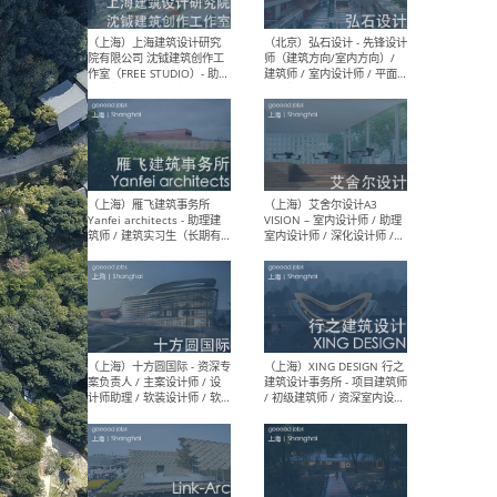
媒体运营设计师 / FF&E软装
/ 
设计师 / 深化设计师 / 实习
装设
生
（北京）SHUYAN design -
（上
项目负责人Project Manager
mea
/项目建筑师Project
/ 
Architect / 助理建筑师
师 
Assistant Architect / 创始
请）
人助理Founder's Assistant
/ 实习生Intern
（深圳）URBANUS 都市实践
（上
- 城市设计师 / 建筑师 / 景观
Atel
设计师 / 研究员
Arc
媒体
生（