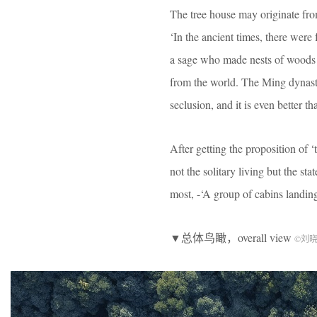
The tree house may originate from
‘In the ancient times, there wer
a sage who made nests of woods t
from the world. The Ming dynasty
seclusion, and it is even better th
After getting the proposition of ‘
not the solitary living but the sta
most, -‘A group of cabins landing
▼总体鸟瞰，overall view
©刘