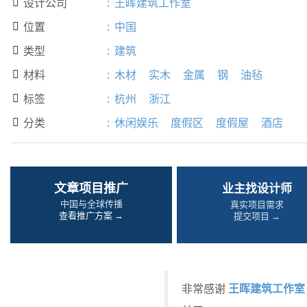
设计公司
:
王晖建筑工作室

位置
:
中国

类型
:
建筑

材料
:
木材
实木
金属
钢
油毡

标签
:
杭州
浙江

分类
:
休闲娱乐
度假区
度假屋
酒店

文章项目推广
业主找设计师
中国与全球传播
真实项目需求
查看推广方案 →
提交项目 →
王晖建筑工作室
非常感谢