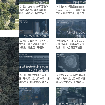
（上海）上海建筑设计研究
（北
院有限公司 沈钺建筑创作工
师（
作室（FREE STUDIO）- 助理
建筑
建筑师 / 驻场建筑师 / 实习
设计
生
实习
（上海）雁飞建筑事务所
（上
Yanfei architects - 助理建
VIS
筑师 / 建筑实习生（长期有
室内
效）
软装
（上海）十方圆国际 - 资深专
（上海
案负责人 / 主案设计师 / 设
建筑
计师助理 / 软装设计师 / 软
/ 
装设计师助理
师 