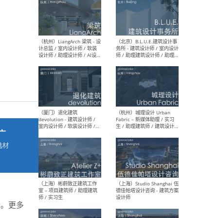
最新工作
按地区查看 ：
全部
|
北方
|
长江
|
华南
（杭州）LiangArch 梁筑 - 设
（北
计总监 / 室内设计师 / 软装
务所
设计师 / 助理设计师 / AI设计
师 
师 / 施工图深化设计师 / 品
室内
牌商务总助
广
选材
→
（厦门）退化建筑
（杭
devolution - 建筑设计师 /
Fab
室内设计师 / 软装设计师 /
生 
项目统筹 / 合伙人助理
师
行。更多