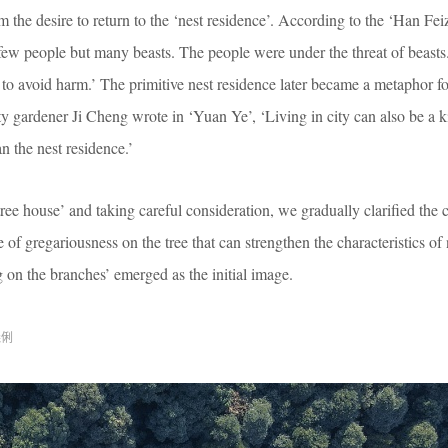
 the desire to return to the ‘nest residence’. According to the ‘Han Feiz
e few people but many beasts. The people were under the threat of beast
o avoid harm.’ The primitive nest residence later became a metaphor for
 gardener Ji Cheng wrote in ‘Yuan Ye’, ‘Living in city can also be a k
an the nest residence.’
tree house’ and taking careful consideration, we gradually clarified the c
te of gregariousness on the tree that can strengthen the characteristics of
 on the branches’ emerged as the initial image.
晓俐