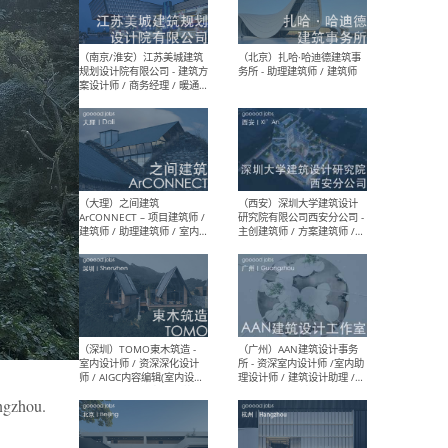
（杭州）GLA建筑设计 - 建筑
（南京
设计实习生 / 建筑设计师
社 
（应届）/ 建筑设计师（方案
执行
设计）/ 建筑设计师（施工
实习
图）/ 结构设计师 / 给排水设
计师
（上海）或者设计 OR
（上
Design - 室内主案设计师 /
室 -
室内设计师 / 施工图深化设
理建
计师 / 室内设计助理 / 新媒
实习
体运营
请）
（南京/淮安）江苏美城建筑
（北
规划设计院有限公司 - 建筑方
务所
案设计师 / 商务经理 / 暖通
angzhou.
设计师 / 造价工程师