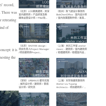
i’ record,
s. There was
（大理）之间建筑
（西
 retreating
ArCONNECT – 项目建筑师 /
研究
建筑师 / 助理建筑师 / 室内
主创
ind of
设计师 / 实习生
景观
施工
oncept: it is
 nesting the
（深圳）TOMO東木筑造 -
（广
室内设计师 / 资深深化设计
所 
师 / AIGC内容编辑(室内设计
理设
方向) / 照明设计师 / 软装设
新媒
计师
生
（北京）LOD朗奥建筑 - 资深
（杭
室内建筑师 / 产品研发及新
Bob