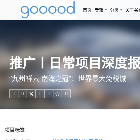
首页
专辑
分类
关于谷
推广〡日常项目深度
“九州祥云 南海之冠”：世界最大免税城





项目标签