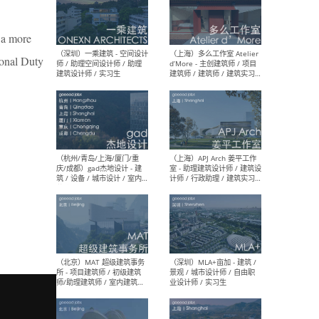
n a more
（上海）彬蔚致正建筑工作
（上海
室 – 项目建筑师 / 助理建筑
德佳
ional Duty
师 / 实习生
设计
（深圳）一乘建筑 - 空间设计
（上
师 / 助理空间设计师 / 助理
d’M
建筑设计师 / 实习生
建筑
生 
（杭州/青岛/上海/厦门/重
（上海
庆/成都）gad杰地设计 - 建
室 
筑 / 设备 / 城市设计 / 室内 /
计师