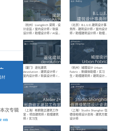
最新工作
按地区查看 ：
全部
|
北方
|
长江
|
华南
（杭州）LiangArch 梁筑 - 设
（北
计总监 / 室内设计师 / 软装
务所
设计师 / 助理设计师 / AI设计
师 
师 / 施工图深化设计师 / 品
室内
广
牌商务总助
选材
→
（厦门）退化建筑
（杭
devolution - 建筑设计师 /
Fab
。本次专辑
室内设计师 / 软装设计师 /
生 
项目统筹 / 合伙人助理
师
e on