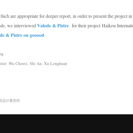
ich are appropriate for deeper report, in order to present the project i
Valode & Pistre
ode, we interviewed
for their project Haikou Internat
de & Pistre on gooood
ng
u Chenxi, Shi An, Xu Longhuan
建筑设计事务所