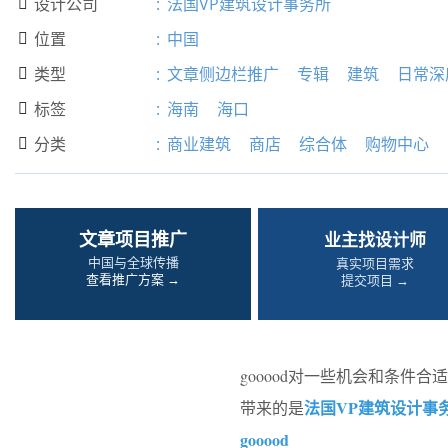
设计公司
:
法国VP建筑设计事务所

位置
:
中国

类型
:
文章侧边栏推广
专辑
建筑
日常深

标签
:
海南
海口

分类
:
商业建筑
商店
综合体
购物中心

文章项目推广
业主找设计师
中国与全球传播
真实项目需求
查看推广方案 →
提交项目 →
gooood对一些机会和条
法国VP建筑设计事
带来的是
gooood