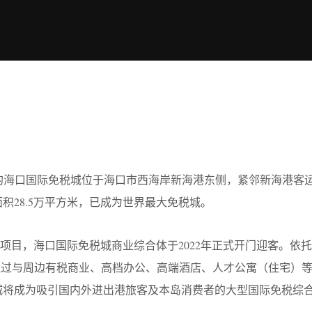
的海口国际免税城位于海口市西海岸新海港东侧，紧邻新海港客
面积28.5万平方米，已成为世界最大免税城。
项目，海口国际免税城商业综合体于2022年正式开门迎客。依
通过与周边有税商业、高档办公、高端酒店、人才公寓（住宅）
城将成为吸引国内外进出港旅客及本岛消费者的大型国际免税综