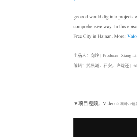
gooood would dig into projects wh
comprehensive way. In this epis
Valo
Free City in Hainan. More:
出品人：向玲 | Producer: Xiang Li
编辑：武晨曦，石安，许珑还 | Editor: W
▼项目视频，Video
© 法国VP