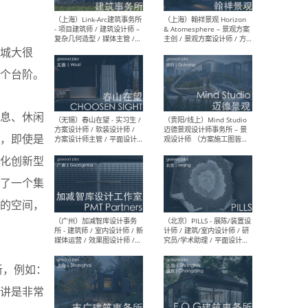
（上海）上海建筑设计研究
（北
院有限公司 沈钺建筑创作工
师（
作室（FREE STUDIO）- 助理
建筑
城大很
建筑师 / 驻场建筑师 / 实习
设计
生
实习
个台阶。
息、休闲
，即使是
（上海）雁飞建筑事务所
（上
Yanfei architects - 助理建
VIS
化创新型
筑师 / 建筑实习生（长期有
室内
效）
软装
了一个集
的空间，
（上海）十方圆国际 - 资深专
（上海
新，例如：
案负责人 / 主案设计师 / 设
建筑
计师助理 / 软装设计师 / 软
/ 
讲是非常
装设计师助理
师 