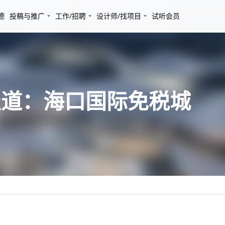
德
投稿与推广
工作/招聘
设计师/找项目
试听会员
报道：海口国际免税城