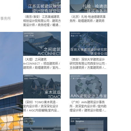
（杭州）GLA建筑设计 - 建筑
（南京
设计实习生 / 建筑设计师
社 
（应届）/ 建筑设计师（方案
执行
计事务所
设计）/ 建筑设计师（施工
实习
图）/ 结构设计师 / 给排水设
计师
（上海）或者设计 OR
（上
Design - 室内主案设计师 /
室 -
室内设计师 / 施工图深化设
理建
计师 / 室内设计助理 / 新媒
实习
体运营
请）
（南京/淮安）江苏美城建筑
（北
规划设计院有限公司 - 建筑方
务所
案设计师 / 商务经理 / 暖通
设计师 / 造价工程师