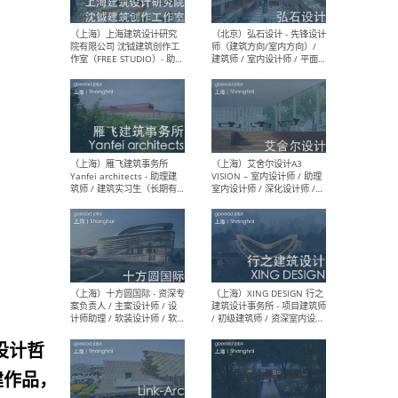
媒体运营设计师 / FF&E软装
/ 
设计师 / 深化设计师 / 实习
装设
生
（北京）SHUYAN design -
（上
项目负责人Project Manager
mea
/项目建筑师Project
/ 
Architect / 助理建筑师
师 
Assistant Architect / 创始
请）
人助理Founder's Assistant
/ 实习生Intern
（深圳）URBANUS 都市实践
（上
- 城市设计师 / 建筑师 / 景观
Atel
设计师 / 研究员
Arc
媒体
生（
设计哲
建作品，