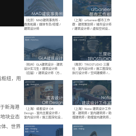
幕墙 / BIM / 成本 / 工程 / 运
生
营 / 品牌 / 观点views / 实习
等
（北京）MAT 超级建筑事务
（深圳
所 - 项目建筑师 / 初级建筑
景观
师/助理建筑师 / 室内建筑师
业设
/ 实习生
运枢纽，用
（北京）MAD建筑事务所 -
（上
商务拓展 / 媒体专员/经理 /
群 
建筑设计师
/ 
师 
托于新海港
等地块业态
合体、世界