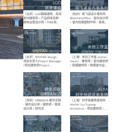
（大理）之间建筑
（西
ArCONNECT – 项目建筑师 /
研究
建筑师 / 助理建筑师 / 室内
主创
设计师 / 实习生
景观
施工
（深圳）TOMO東木筑造 -
（广
室内设计师 / 资深深化设计
所 
师 / AIGC内容编辑(室内设计
理设
方向) / 照明设计师 / 软装设
新媒
计师
生
（北京）LOD朗奥建筑 - 资深
（杭
室内建筑师 / 产品研发及新
Bob