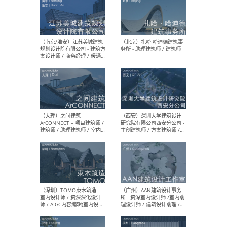
（杭州）GLA建筑设计 - 建筑
（南京
设计实习生 / 建筑设计师
社 
（应届）/ 建筑设计师（方案
执行
设计）/ 建筑设计师（施工
实习
图）/ 结构设计师 / 给排水设
计师
（上海）或者设计 OR
（上
Design - 室内主案设计师 /
室 -
室内设计师 / 施工图深化设
理建
计师 / 室内设计助理 / 新媒
实习
体运营
请）