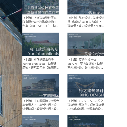
（北京）LOD朗奥建筑 - 资深
（杭
室内建筑师 / 产品研发及新
Bob
媒体运营设计师 / FF&E软装
/ 
设计师 / 深化设计师 / 实习
装设
生
（北京）SHUYAN design -
（上
项目负责人Project Manager
mea
/项目建筑师Project
/ 
Architect / 助理建筑师
师 
Assistant Architect / 创始
请）
人助理Founder's Assistant
/ 实习生Intern
（深圳）URBANUS 都市实践
（上
- 城市设计师 / 建筑师 / 景观
Atel
设计师 / 研究员
Arc