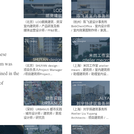
（南京/淮安）江苏美城建筑
（北
规划设计院有限公司 - 建筑方
务所
案设计师 / 商务经理 / 暖通
设计师 / 造价工程师
nese
（大理）之间建筑
（西
ArCONNECT – 项目建筑师 /
研究
ram was
建筑师 / 助理建筑师 / 室内
主创
设计师 / 实习生
景观
ined in the
施工
of
（深圳）TOMO東木筑造 -
（广
室内设计师 / 资深深化设计
所 
师 / AIGC内容编辑(室内设计
理设
方向) / 照明设计师 / 软装设
新媒
计师
生