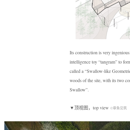
Its construction is very ingeniou
intelligence toy “tangram” to for
called a “Swallow-like Geometries
woods of the site, with its two c
Swallow”.
▼顶视图，top view
©
章鱼见筑