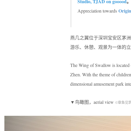
Studio, TJAD on gooood
Origi
Appreciation towards
燕几之翼位于深圳宝安区茅
游乐、休憩、观景为一体的立
The Wing of Swallow is located 
Zhen. With the theme of children’
dimensional amusement park inte
▼鸟瞰图，aerial view
©
章鱼见