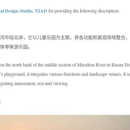
。
nal Design Studio, TJAD
for providing the following description:
洲河中段北岸，它以儿童乐园为主题，将各功能和景观场地整合，
体亭架游乐园。
on the north bank of the middle section of Maozhou River in Baoan Dis
s playground, it integrates various functions and landscape venues. It is
grating amusement, rest and viewing.
筑