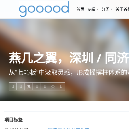
首页
专辑
分类
关于谷
燕几之翼，深圳 / 同
从“七巧板”中汲取灵感，形成摇摆柱体系的





项目标签