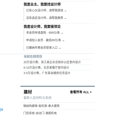
我是业主，我要找设计师
已有心仪设计师，请帮我搭线 →
没有选定设计师，请帮我推荐 →
我是设计师，我要接项目
非会员申请直购 · 699元/条 →
申请加入会员 · 最低89元/条 →
已缴纳年费会员登录入口 →
当前在线项目
20万设计费，浙江某企业总部办公区室内设计
6-10万设计费，北京某餐厅室内设计
3-5万设计费，广东某自建房住宅设计
建材
查看所有 ALL +
最新入驻材料与系统
钢结构廊架-板桁架-泰大建筑
gn
门控系统-自动门-濠振机电