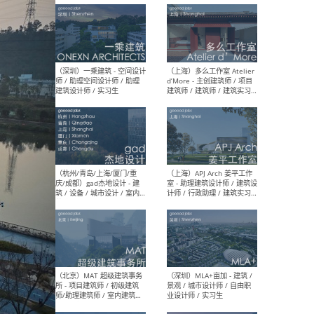
最新工作
按地区查看 ：
全部
|
北方
|
长江
|
华南
（上海）彬蔚致正建筑工作
（上海
室 – 项目建筑师 / 助理建筑
德佳
师 / 实习生
设计
（深圳）一乘建筑 - 空间设计
（上
师 / 助理空间设计师 / 助理
d’M
建筑设计师 / 实习生
建筑
生 