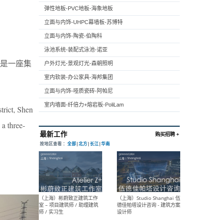
弹性地板-PVC地板-海象地板
立面与内饰-UHPC幕墙板-苏博特
立面与内饰-陶瓷-伯陶科
泳池系统-装配式泳池-诺亚
是一座集
户外灯光-景观灯光-森朝照明
室内软装-办公家具-海邦集团
立面与内饰-哑质瓷砖-阿帕尼
室内墙面-纤倍力+熔岩板-PoliLam
trict, Shen
 a three-