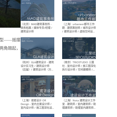
（杭州/青岛/上海/厦门/重
（上海
庆/成都）gad杰地设计 - 建
室 
筑 / 设备 / 城市设计 / 室内 /
计师
幕墙 / BIM / 成本 / 工程 / 运
生
营 / 品牌 / 观点views / 实习
等
型——摇摆
两角翘起，
（北京）MAT 超级建筑事务
（深圳
所 - 项目建筑师 / 初级建筑
景观
师/助理建筑师 / 室内建筑师
业设
/ 实习生
（北京）MAD建筑事务所 -
（上
商务拓展 / 媒体专员/经理 /
群 
建筑设计师
/ 
师 