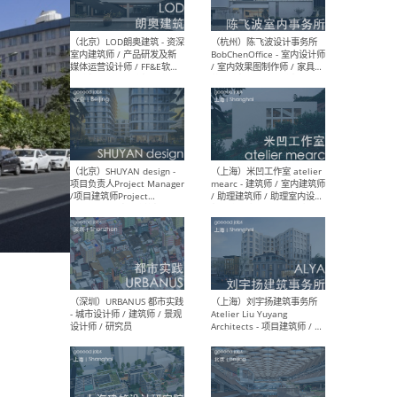
（大理）之间建筑
（西
ArCONNECT – 项目建筑师 /
研究
建筑师 / 助理建筑师 / 室内
主创
设计师 / 实习生
景观
施工
（深圳）TOMO東木筑造 -
（广
室内设计师 / 资深深化设计
所 
师 / AIGC内容编辑(室内设计
理设
方向) / 照明设计师 / 软装设
新媒
计师
生
（北京）LOD朗奥建筑 - 资深
（杭
室内建筑师 / 产品研发及新
Bob