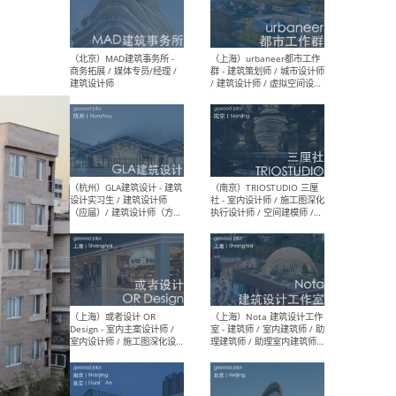
幕墙 / BIM / 成本 / 工程 / 运
生
营 / 品牌 / 观点views / 实习
等
（北京）MAT 超级建筑事务
（深圳
所 - 项目建筑师 / 初级建筑
景观
师/助理建筑师 / 室内建筑师
业设
/ 实习生
（北京）MAD建筑事务所 -
（上
商务拓展 / 媒体专员/经理 /
群 
建筑设计师
/ 
师 