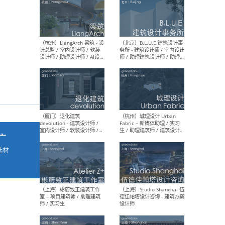
最新工作
按地区查看 ：
全部
|
北方
|
长江
|
华南
（杭州）LiangArch 梁筑 - 设
（北
计总监 / 室内设计师 / 软装
务所
设计师 / 助理设计师 / AI设计
师 
师 / 施工图深化设计师 / 品
室内
牌商务总助
广
选材
→
（厦门）退化建筑
（杭
devolution - 建筑设计师 /
Fab
室内设计师 / 软装设计师 /
生 
项目统筹 / 合伙人助理
师