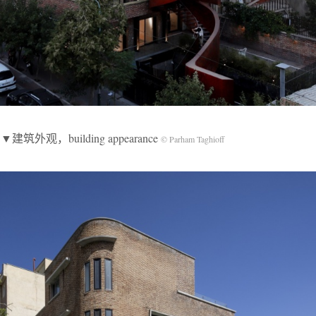
▼建筑外观，building appearance
© Parham Taghioff