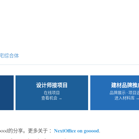
宅综合体
设计师接项目
建材品牌推
在线项目
品牌展示 · 项目
查看机会 →
进入材料库 
NextOffice on gooood
oood的分享。更多关于 ：
.