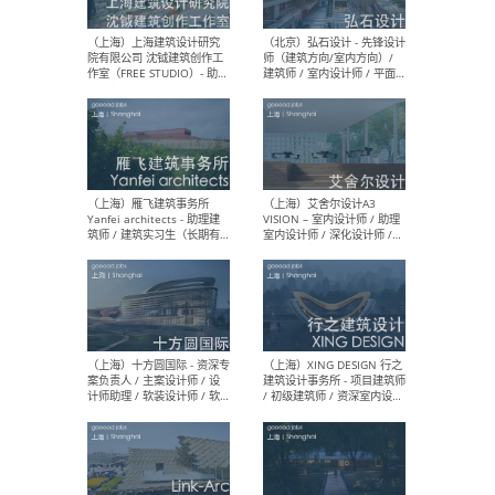
媒体运营设计师 / FF&E软装
/ 
设计师 / 深化设计师 / 实习
装设
生
（北京）SHUYAN design -
（上
项目负责人Project Manager
mea
/项目建筑师Project
/ 
Architect / 助理建筑师
师 
Assistant Architect / 创始
请）
人助理Founder's Assistant
/ 实习生Intern
（深圳）URBANUS 都市实践
（上
- 城市设计师 / 建筑师 / 景观
Atel
设计师 / 研究员
Arc
媒体
生（