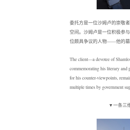
委托方是一位沙姆卢的崇敬
空间。沙姆卢是一位积极参
位颇具争议的人物——他的墓
The client—a devotee of Shamlou
commemorating his literary and p
for his counter-viewpoints, remai
multiple times by government sup
▼一条三维的漫