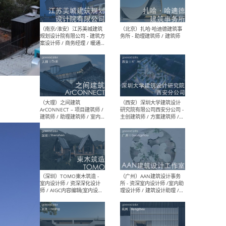
（杭州）GLA建筑设计 - 建筑
（南京
设计实习生 / 建筑设计师
社 
（应届）/ 建筑设计师（方案
执行
设计）/ 建筑设计师（施工
实习
图）/ 结构设计师 / 给排水设
计师
（上海）或者设计 OR
（上
Design - 室内主案设计师 /
室 -
室内设计师 / 施工图深化设
理建
计师 / 室内设计助理 / 新媒
实习
体运营
请）
（南京/淮安）江苏美城建筑
（北
规划设计院有限公司 - 建筑方
务所
案设计师 / 商务经理 / 暖通
设计师 / 造价工程师