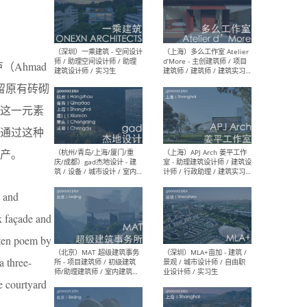
（上海）彬蔚致正建筑工作
（上海
室 – 项目建筑师 / 助理建筑
德佳
卢（Ahmad
师 / 实习生
设计
留原有砖砌
这一元素
通过这种
产。
（深圳）一乘建筑 - 空间设计
（上
师 / 助理空间设计师 / 助理
d’M
建筑设计师 / 实习生
建筑
生 
t and
k façade and
itten poem by
a three-
（杭州/青岛/上海/厦门/重
（上海
e courtyard
庆/成都）gad杰地设计 - 建
室 
筑 / 设备 / 城市设计 / 室内 /
计师