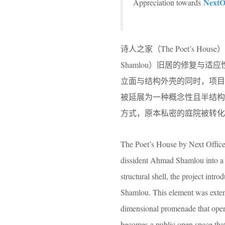
NextOf
Appreciation towards
诗人之家（The Poet’s Ho
Shamlou）旧居的修复与
立面与结构外壳的同时，项
被延展为一种概念性且半结
方式，原本私密的庭院被转化
The Poet’s House by Next Office 
dissident Ahmad Shamlou into a c
structural shell, the project int
Shamlou. This element was exten
dimensional promenade that opens
becomes a public open space that i