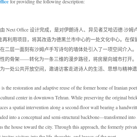
fice
for providing the following description:
use）由 Next Office 设计完成，是对伊朗诗人、异见者艾哈迈德·沙姆
适应性再利用项目，将其改造为德黑兰市中心的一处文化中心。在保
目在二层一面刻有沙姆卢手写诗句的墙体处引入了一项空间介入。
构性的骨架——转化为一条三维的漫步路径，将房屋向城市打开。
为一处公共开放空间，邀请访客走进诗人的生活、思想与精神遗
is the restoration and adaptive reuse of the former home of Iranian poe
ultural center in downtown Tehran. While preserving the original bric
roduces a spatial intervention along a second-floor wall bearing a handwr
ded into a conceptual and semi-structural backbone—transformed into 
 the house toward the city. Through this approach, the formerly privat
nvites visitors into the life, thoughts, and legacy of the poet.