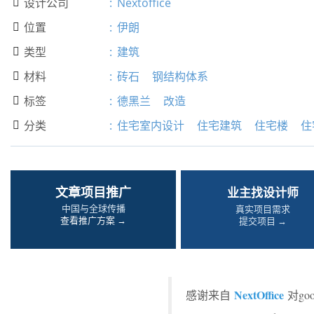
设计公司
:
Nextoffice

位置
:
伊朗

类型
:
建筑

材料
:
砖石
钢结构体系

标签
:
德黑兰
改造

分类
:
住宅室内设计
住宅建筑
住宅楼
住

文章项目推广
业主找设计师
中国与全球传播
真实项目需求
查看推广方案 →
提交项目 →
NextOffice
感谢来自
对go