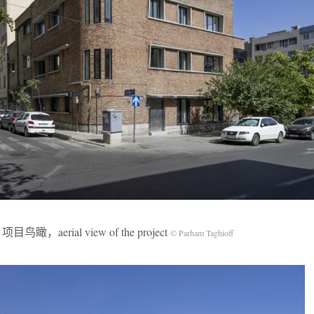
项目鸟瞰，aerial view of the project
© Parham Taghioff