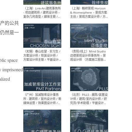
（上海）上海建筑设计研究
（北
院有限公司 沈钺建筑创作工
师（
作室（FREE STUDIO）- 助理
建筑
产的公共
建筑师 / 驻场建筑师 / 实习
设计
生
实习
仍然是一
blic space
（上海）雁飞建筑事务所
（上
Yanfei architects - 助理建
VIS
ly imprisoned
筑师 / 建筑实习生（长期有
室内
效）
软装
alized
（上海）十方圆国际 - 资深专
（上海
案负责人 / 主案设计师 / 设
建筑
计师助理 / 软装设计师 / 软
/ 
装设计师助理
师 