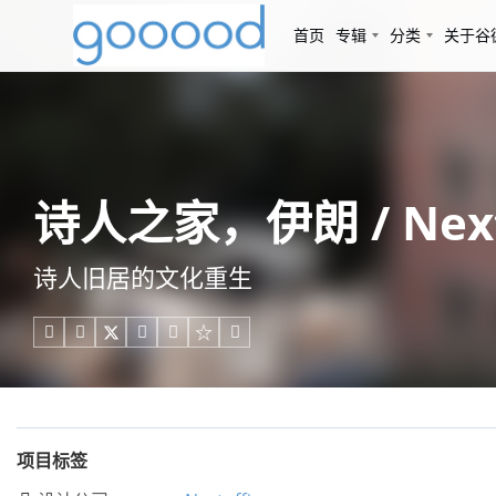
首页
专辑
分类
关于谷
诗人之家，伊朗 / Next
诗人旧居的文化重生





项目标签