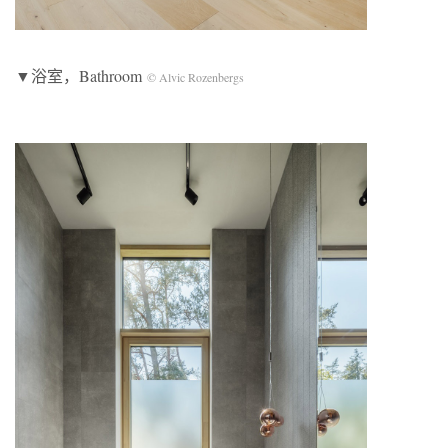
▼浴室，Bathroom
©️ Alvic Rozenbergs