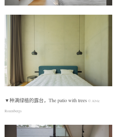
▼种满绿植的露台，The patio with trees
©️ Alvic
Rozenbergs