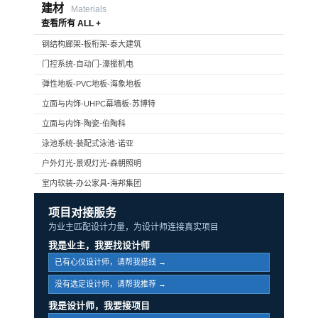
建材
Materials
查看所有 ALL +
钢结构廊架-板桁架-泰大建筑
门控系统-自动门-濠振机电
弹性地板-PVC地板-海象地板
立面与内饰-UHPC幕墙板-苏博特
立面与内饰-陶瓷-伯陶科
泳池系统-装配式泳池-诺亚
户外灯光-景观灯光-森朝照明
室内软装-办公家具-海邦集团
项目对接服务
为业主匹配设计力量，为设计师连接真实项目
我是业主，我要找设计师
已有心仪设计师，请帮我搭线 →
没有选定设计师，请帮我推荐 →
我是设计师，我要接项目