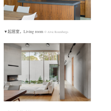
▼起居室，Living room
©️ Alvic Rozenbergs