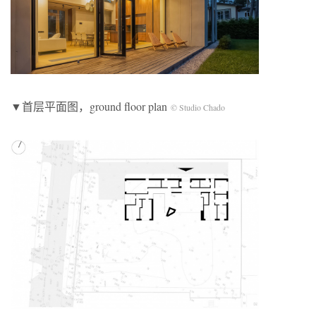
▼首层平面图，ground floor plan
©️ Studio Chado