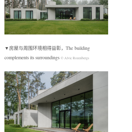
▼房屋与周围环境相得益彰，The building
complements its surroundings
©️ Alvic Rozenbergs