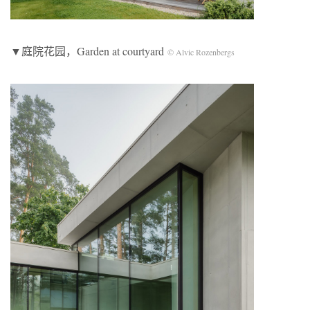
▼庭院花园，Garden at courtyard
©️ Alvic Rozenbergs