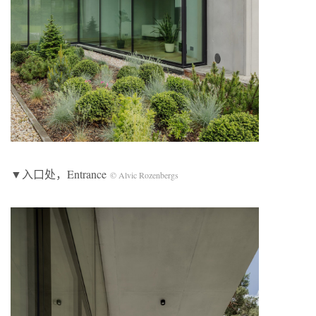
▼入口处，Entrance
©️ Alvic Rozenbergs