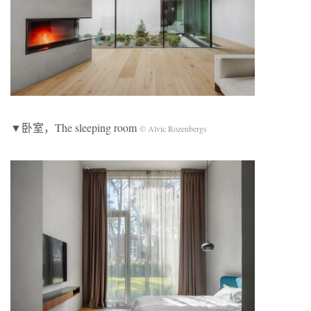
▼卧室，The sleeping room
©️ Alvic Rozenbergs