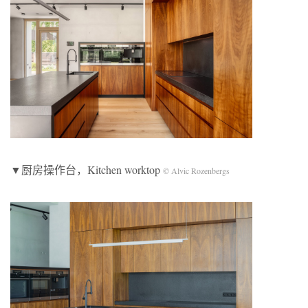
▼厨房操作台，Kitchen worktop
©️ Alvic Rozenbergs