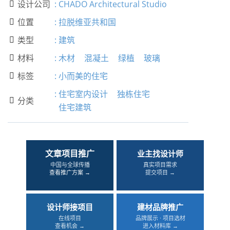
设计公司
:
CHADO Architectural Studio

位置
:
拉脱维亚共和国

类型
:
建筑

材料
:
木材
混凝土
绿植
玻璃

标签
:
小而美的住宅

:
住宅室内设计
独栋住宅
分类

住宅建筑
文章项目推广
业主找设计师
中国与全球传播
真实项目需求
查看推广方案 →
提交项目 →
设计师接项目
建材品牌推广
在线项目
品牌展示 · 项目选材
查看机会 →
进入材料库 →