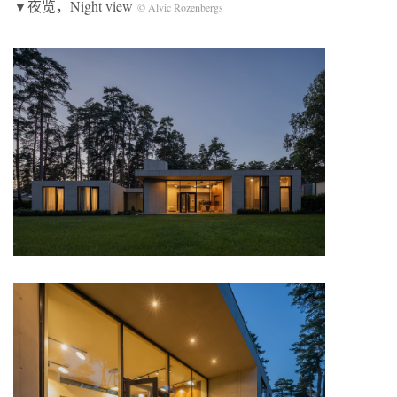
▼夜览，Night view
©️ Alvic Rozenbergs