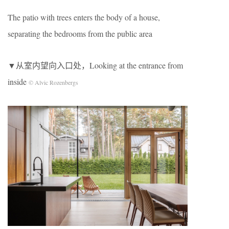
The patio with trees enters the body of a house,
separating the bedrooms from the public area
▼从室内望向入口处，Looking at the entrance from
inside
©️ Alvic Rozenbergs