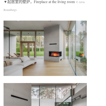
▼起居室的壁炉，Fireplace at the living room
©️ Alvic
Rozenbergs