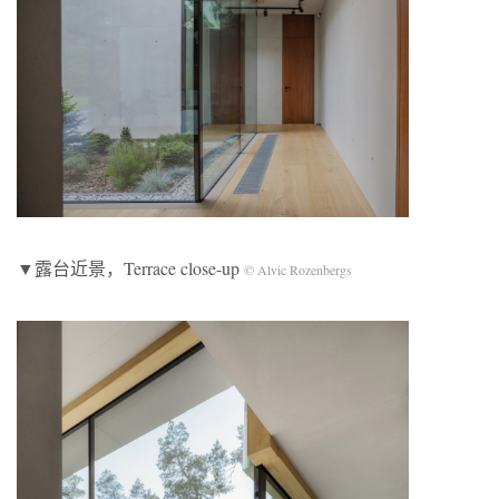
▼露台近景，Terrace close-up
©️ Alvic Rozenbergs