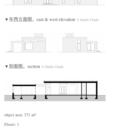
▼东西立面图，east & west elevation
©️ Studio Chado
▼剖面图，section
©️ Studio Chado
object area: 371 m²
Floors: 1