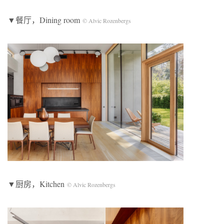
▼餐厅，Dining room
©️ Alvic Rozenbergs
▼厨房，Kitchen
©️ Alvic Rozenbergs