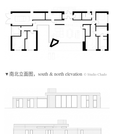
▼南北立面图，south & north elevation
©️ Studio Chado