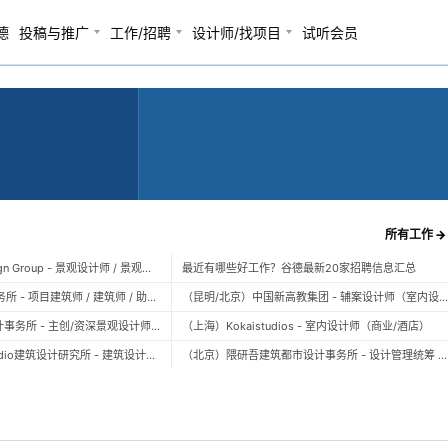
德
投稿与推广
工作/招聘
设计师/找项目
试听会员
所有工作 →
（上海）TOPO Design Group - 景观设计师 / 景观后期设计师 / 景观实习生
最近有哪些好工作？谷德最新20家招聘信息汇总
（北京）大屿建筑事务所 - 项目建筑师 / 建筑师 / 助理建筑师 / 实习建筑师
（昆明/北京）中国新高教集团 - 辅案设计师（室内设计） / 辅案设计师（景观设计）/ 生活空间组长/教学空间组长 / 平面设计高级经理 / 展陈设计高
（上海）FLO景观设计事务所 - 主创/资深景观设计师 / 景观设计师 / 设计实习生 / 商务行政助理 / 助理施工图设计师
（上海）Kokaistudios - 室内设计师（商业/酒店）
（北京）未/WAY Studio建筑设计研究所 - 建筑设计师 / 助理设计师/初级设计师 / 实习生 / 办公室行政与商务助理
（北京）隈研吾建筑都市设计事务所 - 设计管理统筹 / 全职建筑设计师 / 实习生