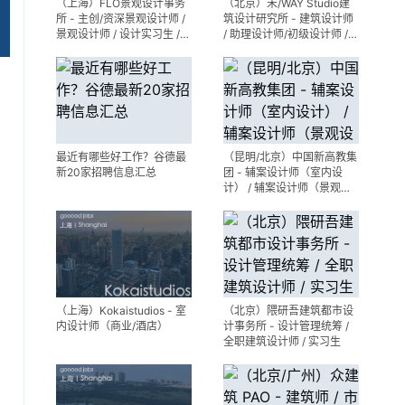
（上海）FLO景观设计事务
（北京）未/WAY Studio建
所 - 主创/资深景观设计师 /
筑设计研究所 - 建筑设计师
景观设计师 / 设计实习生 /
/ 助理设计师/初级设计师 /
商务行政助理 / 助理施工图
实习生 / 办公室行政与商务
设计师
助理
最近有哪些好工作？谷德最
（昆明/北京）中国新高教集
新20家招聘信息汇总
团 - 辅案设计师（室内设
计） / 辅案设计师（景观设
计）/ 生活空间组长/教学空
间组长 / 平面设计高级经理 /
展陈设计高级经理
（上海）Kokaistudios - 室
（北京）隈研吾建筑都市设
内设计师（商业/酒店）
计事务所 - 设计管理统筹 /
全职建筑设计师 / 实习生