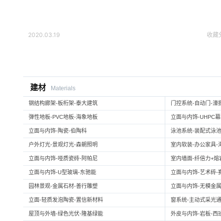
2020.03.19
收藏
建材
Materials
钢结构廊架-板桁架-泰大建筑
门控系统-自动门-濠
弹性地板-PVC地板-海象地板
立面与内饰-UHPC
立面与内饰-陶瓷-伯陶科
泳池系统-装配式泳池
户外灯光-景观灯光-森朝照明
室内软装-办公家具-
立面与内饰-哑质瓷砖-阿帕尼
室内墙面-纤倍力+熔岩板
立面与内饰-U型玻璃-东驰能
立面与内饰-艺术砖-
园林景观-金属石材-善行雕塑
立面与内饰-无模金属
立面-轻质发泡陶瓷-置信新材料
窗系统-主动式采光通
屋顶与外墙-绿色光伏-隆基绿能
外皮与内饰-岩板-西