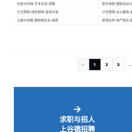
外皮与内饰-艺术水泥-西慕
室外地面-塑胶运动-
灯光照明-线性照明-蓝菲光电
灯光照明-办公教育-
立面与地面-聚砾再生石-柏厚
景观石材-地产商办-
←
1
2
3
...
→
求职与招人
上谷德招聘