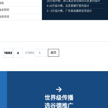
20万设计费，浙江某企业总部办公区室内设计
绿森
6-10万设计费，北京某餐厅室内设计
遍发照明
3 - 5万设计费，广东某自建房住宅设计
磊泰造境
1692
→
1/1692
跳页
→
世界级传播
选谷德推广