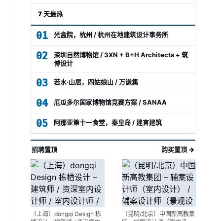
7 天最热
01
光盒院，杭州 / 杭州在地建筑设计事务所
02
深圳自然博物馆 / 3XN + B+H Architects + 筑
博设计
03
若水·山居，四姑娘山 / 万谦集
04
厄瓜多尔国家博物馆竞赛方案 / SANAA
05
阿那亚第十一食堂，秦皇岛 / 建言建筑
招聘置顶
购买置顶 →
（上海）dongqi Design 栋
（昆明/北京）中国新高教集